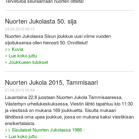
Tervetuloa seuraamaan nuorten otteita!
Nuorten Jukolasta 50. sija
24.08.2015 06:15
Nuorten Jukolassa Sisun joukkue uusi viime vuoden
sijoituksensa ollen hienosti 50. Onnittelut!
>> Kuvia
» Lue koko juttu
» Joukkueen tulokset
Nuorten Jukola 2015, Tammisaari
21.08.2015 02:49
Lauantaina 22.8 juostaan Nuorten Jukola Tammisaaressa,
Västerbyn urheilukeskuksessa. Viestin lähtö tapahtuu klo 11:30
ja viestissä on mukana 169 joukkuetta. Sisulta mukaan
lähdössä oma upea joukkue, jossa on mukana kaksi viestikisan
ensikertalaista.
>> Sisulaiset Nuorten Jukolassa 1986 -
» Lue koko juttu