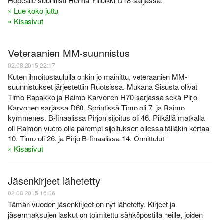
Hopealle suunnisti Henna Yliluikki D18-sarjassa.
» Lue koko juttu
» Kisasivut
Veteraanien MM-suunnistus
02.08.2015 22:17
Kuten ilmoitustaululla onkin jo mainittu, veteraanien MM-
suunnistukset järjestettiin Ruotsissa. Mukana Sisusta olivat
Timo Rapakko ja Raimo Karvonen H70-sarjassa sekä Pirjo
Karvonen sarjassa D60. Sprintissä Timo oli 7. ja Raimo
kymmenes. B-finaalissa Pirjon sijoitus oli 46. Pitkällä matkalla
oli Raimon vuoro olla parempi sijoituksen ollessa tälläkin kertaa
10. Timo oli 26. ja Pirjo B-finaalissa 14. Onnittelut!
» Kisasivut
Jäsenkirjeet lähetetty
02.08.2015 16:06
Tämän vuoden jäsenkirjeet on nyt lähetetty. Kirjeet ja
jäsenmaksujen laskut on toimitettu sähköpostilla heille, joiden