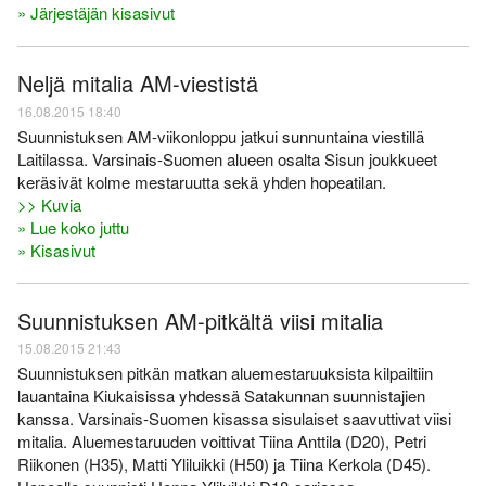
» Järjestäjän kisasivut
Neljä mitalia AM-viestistä
16.08.2015 18:40
Suunnistuksen AM-viikonloppu jatkui sunnuntaina viestillä
Laitilassa. Varsinais-Suomen alueen osalta Sisun joukkueet
keräsivät kolme mestaruutta sekä yhden hopeatilan.
>> Kuvia
» Lue koko juttu
» Kisasivut
Suunnistuksen AM-pitkältä viisi mitalia
15.08.2015 21:43
Suunnistuksen pitkän matkan aluemestaruuksista kilpailtiin
lauantaina Kiukaisissa yhdessä Satakunnan suunnistajien
kanssa. Varsinais-Suomen kisassa sisulaiset saavuttivat viisi
mitalia. Aluemestaruuden voittivat Tiina Anttila (D20), Petri
Riikonen (H35), Matti Yliluikki (H50) ja Tiina Kerkola (D45).