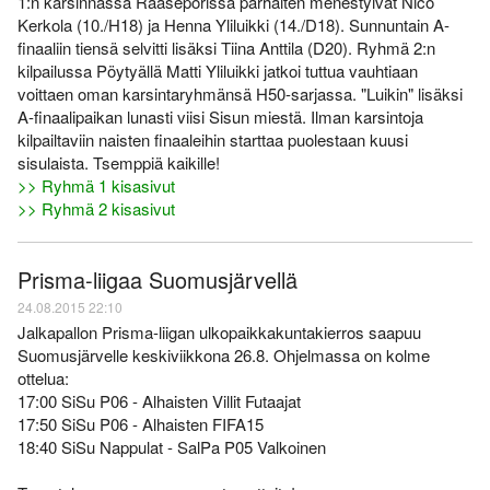
1:n karsinnassa Raaseporissa parhaiten menestyivät Nico
Kerkola (10./H18) ja Henna Yliluikki (14./D18). Sunnuntain A-
finaaliin tiensä selvitti lisäksi Tiina Anttila (D20). Ryhmä 2:n
kilpailussa Pöytyällä Matti Yliluikki jatkoi tuttua vauhtiaan
voittaen oman karsintaryhmänsä H50-sarjassa. "Luikin" lisäksi
A-finaalipaikan lunasti viisi Sisun miestä. Ilman karsintoja
kilpailtaviin naisten finaaleihin starttaa puolestaan kuusi
sisulaista. Tsemppiä kaikille!
>> Ryhmä 1 kisasivut
>> Ryhmä 2 kisasivut
Prisma-liigaa Suomusjärvellä
24.08.2015 22:10
Jalkapallon Prisma-liigan ulkopaikkakuntakierros saapuu
Suomusjärvelle keskiviikkona 26.8. Ohjelmassa on kolme
ottelua:
17:00 SiSu P06 - Alhaisten Villit Futaajat
17:50 SiSu P06 - Alhaisten FIFA15
18:40 SiSu Nappulat - SalPa P05 Valkoinen