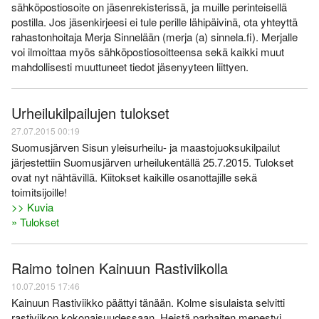
sähköpostiosoite on jäsenrekisterissä, ja muille perinteisellä
postilla. Jos jäsenkirjeesi ei tule perille lähipäivinä, ota yhteyttä
rahastonhoitaja Merja Sinnelään (merja (a) sinnela.fi). Merjalle
voi ilmoittaa myös sähköpostiosoitteensa sekä kaikki muut
mahdollisesti muuttuneet tiedot jäsenyyteen liittyen.
Urheilukilpailujen tulokset
27.07.2015 00:19
Suomusjärven Sisun yleisurheilu- ja maastojuoksukilpailut
järjestettiin Suomusjärven urheilukentällä 25.7.2015. Tulokset
ovat nyt nähtävillä. Kiitokset kaikille osanottajille sekä
toimitsijoille!
>> Kuvia
» Tulokset
Raimo toinen Kainuun Rastiviikolla
10.07.2015 17:46
Kainuun Rastiviikko päättyi tänään. Kolme sisulaista selvitti
rastiviikon kokonaisuudessaan. Heistä parhaiten menestyi