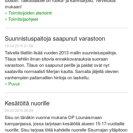
tuolloin. Talkoolaisille on ruoka- ja kahvitarjoilu. Tervetuloa
mukaan!
» Toimitsijoiden ateriointi
» Toimitsijaohjeet
Suunnistuspaitoja saapunut varastoon
19.04.2015 21:58
Talvella tilattiin lisää vuoden 2013 mallin suunnistuspaitoja.
Tilaus tehtiin ilman sitovia ennakkovarauksia suoraan
varastoon. Tilaus on saapunut perille ja paidat ovat nyt
saatavilla normaalisti Merjan kautta. Samalla jäljellä olevien
vanhempien paitamallien hintoja on laskettu.
» Puvut
Kesätöitä nuorille
29.03.2015 09:29
Sisu on tänäkin vuonna mukana OP Lounaismaan
kampanjassa, jossa tarjotaan kesätöitä alueen 15-17-vuotiaille
nuorille. Sisu tarjoaa töitä kahdelle nuorelle Sisumajan ylläpitoon