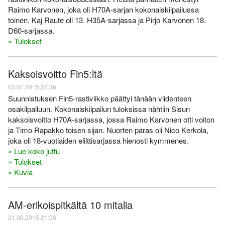
Raimo Karvonen, joka oli H70A-sarjan kokonaiskilpailussa
toinen. Kaj Raute oli 13. H35A-sarjassa ja Pirjo Karvonen 18.
D60-sarjassa.
» Tulokset
Kaksoisvoitto Fin5:ltä
03.07.2015 22:36
Suunnistuksen Fin5-rastiviikko päättyi tänään viidenteen
osakilpailuun. Kokonaiskilpailun tuloksissa nähtiin Sisun
kaksoisvoitto H70A-sarjassa, jossa Raimo Karvonen otti voiton
ja Timo Rapakko toisen sijan. Nuorten paras oli Nico Kerkola,
joka oli 18-vuotiaiden eliittisarjassa hienosti kymmenes.
» Lue koko juttu
» Tulokset
» Kuvia
AM-erikoispitkältä 10 mitalia
21.06.2015 21:08