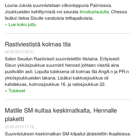
Louna-Jukola suunnistetaan viikonloppuna Paimiossa.
Joukkueiden kehittymistä voi seurata
ilmoitustaululta
. Ohessa
lisäksi tietoa Sisulle varatuista telttapaikoista.
» Lue koko juttu
Rastiviestistä kolmas tila
02.06.2015 20:51
Salon Seudun Rastiviesti suunnistettiin tiistaina. Erityisesti
Sisun ykkösjoukkue suunnisti hienosti johtaen viestiä aina
puoliväliin asti. Lopulta tuloksena oli kolmas tila AngA:n ja PR:n
ykkösjoukkueiden takana. Lisäksi kakkosjoukkue oli
kahdeksas, kolmosjoukkue 16. ja nelosjoukkue 22.
» Tulokset
Matille SM-kultaa keskimatkalta, Hennalle
plaketti
25.05.2015 17:19
Suunnistuksen keskimatkan SM-kilpailut järjestettiin Ikaalisissa.