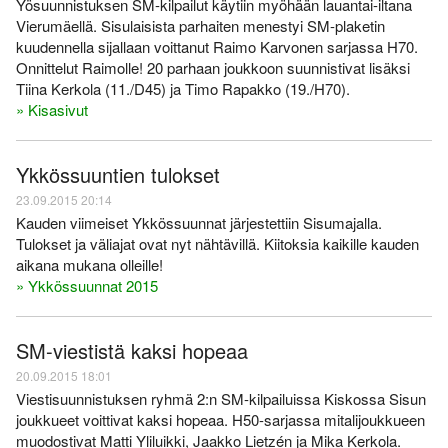
Yösuunnistuksen SM-kilpailut käytiin myöhään lauantai-iltana
Vierumäellä. Sisulaisista parhaiten menestyi SM-plaketin
kuudennella sijallaan voittanut Raimo Karvonen sarjassa H70.
Onnittelut Raimolle! 20 parhaan joukkoon suunnistivat lisäksi
Tiina Kerkola (11./D45) ja Timo Rapakko (19./H70).
» Kisasivut
Ykkössuuntien tulokset
23.09.2015 20:14
Kauden viimeiset Ykkössuunnat järjestettiin Sisumajalla.
Tulokset ja väliajat ovat nyt nähtävillä. Kiitoksia kaikille kauden
aikana mukana olleille!
» Ykkössuunnat 2015
SM-viestistä kaksi hopeaa
20.09.2015 18:01
Viestisuunnistuksen ryhmä 2:n SM-kilpailuissa Kiskossa Sisun
joukkueet voittivat kaksi hopeaa. H50-sarjassa mitalijoukkueen
muodostivat Matti Yliluikki, Jaakko Lietzén ja Mika Kerkola.