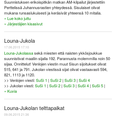
Suunnistuksen erikoispitkän matkan AM-kilpailut järjestettiin
Perttelissä Juhannusrastien yhteydessä. Sisulaiset olivat
mukana runsaslukuisesti ja keräsivät yhteensä 10 mitalia.
» Lue koko juttu
» Järjestäjien kisasivut
Louna-Jukola
17.06.2015 17:10
Louna-Jukolassa
sekä miesten että naisten ykkösjoukkue
suunnistivat maaliin sijalla 192. Parannusta molemmilla noin 50
sijaa. Onnittelut! Venlojen viestin muut Sisun sijoitukset olivat
515, 641 ja 791. Jukolan viestissä sijat olivat vastaavasti 594,
821, 1113 ja 1120.
>> Venlojen viesti:
SuSi 1
|
SuSi 2
|
SuSi 3
|
SuSi 4
>> Jukolan viesti:
SuSi 1
|
SuSi 2
|
SuSi 3
|
SuSi 4
|
SuSi 5
|
» Kuvia
Louna-Jukolan telttapaikat
09.06.2015 21:36