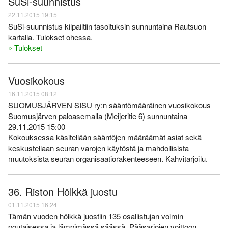
SuSi-suunnistus
22.11.2015 19:15
SuSi-suunnistus kilpailtiin tasoituksin sunnuntaina Rautsuon
kartalla. Tulokset ohessa.
» Tulokset
Vuosikokous
16.11.2015 08:12
SUOMUSJÄRVEN SISU ry:n sääntömääräinen vuosikokous
Suomusjärven paloasemalla (Meijeritie 6) sunnuntaina
29.11.2015 15:00
Kokouksessa käsitellään sääntöjen määräämät asiat sekä
keskustellaan seuran varojen käytöstä ja mahdollisista
muutoksista seuran organisaatiorakenteeseen. Kahvitarjoilu.
36. Riston Hölkkä juostu
01.11.2015 16:24
Tämän vuoden hölkkä juostiin 135 osallistujan voimin
poutaisessa ja lämpimässä säässä. Pääsarjojen voittoon