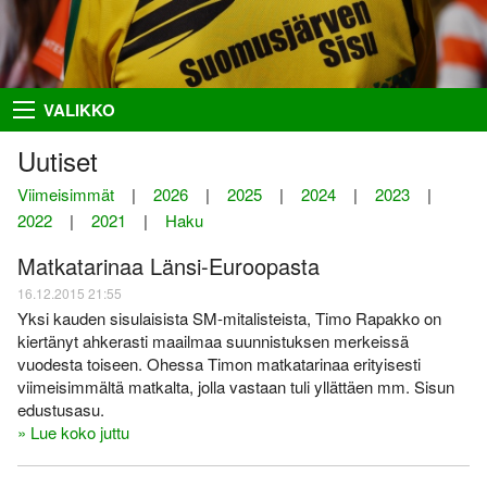
Takaisin
Takaisin
Takaisin
Takaisin
VALIKKO
Hiihto
Riston Hölkkä
Kuvat
Seuraesittely
Uutiset
Palloilu- ja yleisurheilu
Ykkössuunnat
Puvut
Organisaatio
Viimeisimmät
|
2026
|
2025
|
2024
|
2023
|
2022
|
2021
|
Haku
Sisumaja
AIEMMAT
SUUNNISTAJILLE
SEURAA MEITÄ
Matkatarinaa Länsi-Euroopasta
Salon Seudun Rastiviesti 2023
Ilmoittautumisohjeet
Facebook
Suunnistus
16.12.2015 21:55
Karjalan Liiton
Irma
Flickr
Uutiset
Yksi kauden sisulaisista SM-mitalisteista, Timo Rapakko on
suunnistusmestaruuskilpailut
28.8.2021
kiertänyt ahkerasti maailmaa suunnistuksen merkeissä
Netti-ilmo
RSS
Kalenteri
vuodesta toiseen. Ohessa Timon matkatarinaa erityisesti
Varsinais-Suomen Rastipäivät
viimeisimmältä matkalta, jolla vastaan tuli yllättäen mm. Sisun
JÄSENTEN SIVUJA
8.–9.8.2020
Menneitä
edustusasu.
Timo Rapakko
» Lue koko juttu
Varsinais-Suomen AM-yö
7.9.2018
Intranet