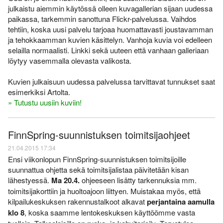
julkaistu aiemmin käytössä olleen kuvagallerian sijaan uudessa
paikassa, tarkemmin sanottuna Flickr-palvelussa. Vaihdos
tehtiin, koska uusi palvelu tarjoaa huomattavasti joustavamman
ja tehokkaamman kuvien käsittelyn. Vanhoja kuvia voi edelleen
selailla normaalisti. Linkki sekä uuteen että vanhaan galleriaan
löytyy vasemmalla olevasta valikosta.
Kuvien julkaisuun uudessa palvelussa tarvittavat tunnukset saat
esimerkiksi Artolta.
» Tutustu uusiin kuviin!
FinnSpring-suunnistuksen toimitsijaohjeet
21.04.2015 17:34
Ensi viikonlopun FinnSpring-suunnistuksen toimitsijoille
suunnattua ohjetta sekä toimitsijalistaa päivitetään kisan
lähestyessä.
Ma 20.4.
ohjeeseen lisätty tarkennuksia mm.
toimitsijakorttiin ja huoltoajoon liittyen. Muistakaa myös, että
kilpailukeskuksen rakennustalkoot alkavat
perjantaina aamulla
klo 8
, koska saamme lentokeskuksen käyttöömme vasta