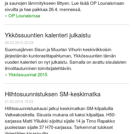
ja saunojen lämmitykseen liittyen. Lue lisää OP Lounaismaan
sivuilta ja hae paikkaa 26.4. mennessä.
» OP Lounaismaa
Ykkössuuntien kalenteri julkaistu
28.02.2015 22:29
Suomusjärven Sisun ja Muurlan Vihurin keskiviikkoisin
järjestämän kuntorastitapahtuman, Ykkössuuntien tämän
vuoden kalenteri on nyt julkaistu. Samalla on avattu sisulaisten
ilmoittautuminen toimitsijatehtäviin.
» Ykkössuunnat 2015
Hiihtosuunnistuksen SM-keskimatka
21.02.2015 15:52
Hiihtosuunnistuskausi jatkui keskimatkan SM-kilpailuilla
Valkeakoskella. Sisusta mukana oli kaksi kilpailijaa. H50-
sarjassa Matti Yliluikki sijoittui sijalle 14 ja Timo Rapakko
puolestaan sijalle 37 H70-sarjassa. Tarkemmat tulokset
järjestäjien kisasivuilta.