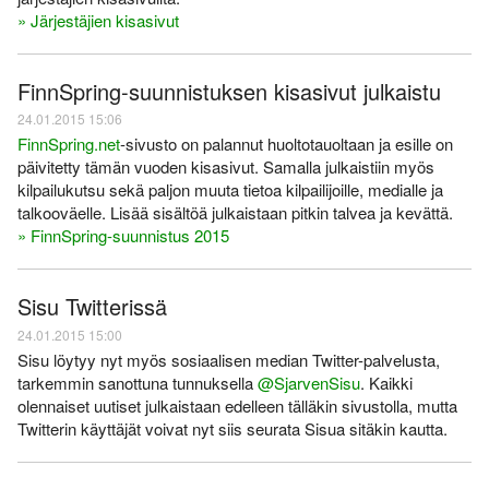
» Järjestäjien kisasivut
FinnSpring-suunnistuksen kisasivut julkaistu
24.01.2015 15:06
FinnSpring.net
-sivusto on palannut huoltotauoltaan ja esille on
päivitetty tämän vuoden kisasivut. Samalla julkaistiin myös
kilpailukutsu sekä paljon muuta tietoa kilpailijoille, medialle ja
talkooväelle. Lisää sisältöä julkaistaan pitkin talvea ja kevättä.
» FinnSpring-suunnistus 2015
Sisu Twitterissä
24.01.2015 15:00
Sisu löytyy nyt myös sosiaalisen median Twitter-palvelusta,
tarkemmin sanottuna tunnuksella
@SjarvenSisu
. Kaikki
olennaiset uutiset julkaistaan edelleen tälläkin sivustolla, mutta
Twitterin käyttäjät voivat nyt siis seurata Sisua sitäkin kautta.