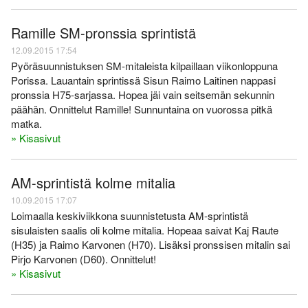
Ramille SM-pronssia sprintistä
12.09.2015 17:54
Pyöräsuunnistuksen SM-mitaleista kilpaillaan viikonloppuna
Porissa. Lauantain sprintissä Sisun Raimo Laitinen nappasi
pronssia H75-sarjassa. Hopea jäi vain seitsemän sekunnin
päähän. Onnittelut Ramille! Sunnuntaina on vuorossa pitkä
matka.
» Kisasivut
AM-sprintistä kolme mitalia
10.09.2015 17:07
Loimaalla keskiviikkona suunnistetusta AM-sprintistä
sisulaisten saalis oli kolme mitalia. Hopeaa saivat Kaj Raute
(H35) ja Raimo Karvonen (H70). Lisäksi pronssisen mitalin sai
Pirjo Karvonen (D60). Onnittelut!
» Kisasivut