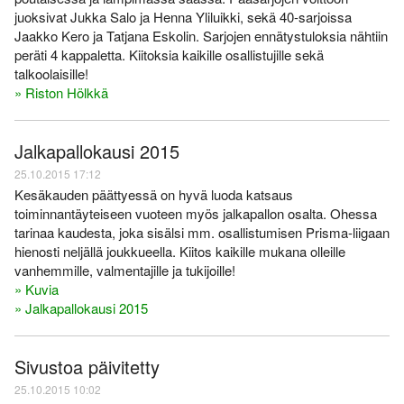
juoksivat Jukka Salo ja Henna Yliluikki, sekä 40-sarjoissa
Jaakko Kero ja Tatjana Eskolin. Sarjojen ennätystuloksia nähtiin
peräti 4 kappaletta. Kiitoksia kaikille osallistujille sekä
talkoolaisille!
» Riston Hölkkä
Jalkapallokausi 2015
25.10.2015 17:12
Kesäkauden päättyessä on hyvä luoda katsaus
toiminnantäyteiseen vuoteen myös jalkapallon osalta. Ohessa
tarinaa kaudesta, joka sisälsi mm. osallistumisen Prisma-liigaan
hienosti neljällä joukkueella. Kiitos kaikille mukana olleille
vanhemmille, valmentajille ja tukijoille!
» Kuvia
» Jalkapallokausi 2015
Sivustoa päivitetty
25.10.2015 10:02