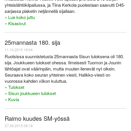
yhteislähtökilpailussa, ja Tiina Kerkola puolestaan saavutti D45-
sarjassa plaketin neljännellä sijallaan.
» Lue koko juttu
» Kisasivut
25mannasta 180. sija
11.10.2015 18:04
Ruotsissa suunnistetusta 25mannasta Sisun tuloksena oli 180.
sija. Joukkueen tulokset ohessa. Ilmeisesti Tuomon ja Jounin
lähtöajat ovat väärinpäin, mutta muuten lienevät nyt oikein.
Seuraava koko seuran yhteinen viesti, Halikko-viesti on
vuorossa kahden viikon kuluttua.
» Tulokset
» Sisun joukkueen tulokset
» Kuvia
Raimo kuudes SM-yössä
27.09.2015 09:18