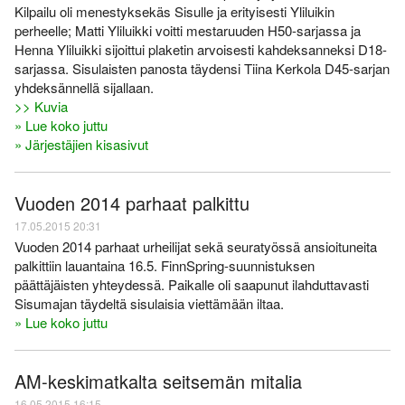
Kilpailu oli menestyksekäs Sisulle ja erityisesti Yliluikin
perheelle; Matti Yliluikki voitti mestaruuden H50-sarjassa ja
Henna Yliluikki sijoittui plaketin arvoisesti kahdeksanneksi D18-
sarjassa. Sisulaisten panosta täydensi Tiina Kerkola D45-sarjan
yhdeksännellä sijallaan.
>> Kuvia
» Lue koko juttu
» Järjestäjien kisasivut
Vuoden 2014 parhaat palkittu
17.05.2015 20:31
Vuoden 2014 parhaat urheilijat sekä seuratyössä ansioituneita
palkittiin lauantaina 16.5. FinnSpring-suunnistuksen
päättäjäisten yhteydessä. Paikalle oli saapunut ilahduttavasti
Sisumajan täydeltä sisulaisia viettämään iltaa.
» Lue koko juttu
AM-keskimatkalta seitsemän mitalia
16.05.2015 16:15