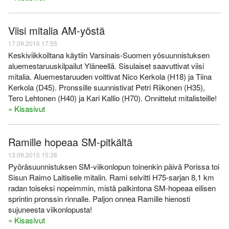
Viisi mitalia AM-yöstä
17.09.2015 17:55
Keskiviikkoiltana käytiin Varsinais-Suomen yösuunnistuksen
aluemestaruuskilpailut Yläneellä. Sisulaiset saavuttivat viisi
mitalia. Aluemestaruuden voittivat Nico Kerkola (H18) ja Tiina
Kerkola (D45). Pronssille suunnistivat Petri Riikonen (H35),
Tero Lehtonen (H40) ja Kari Kallio (H70). Onnittelut mitalisteille!
» Kisasivut
Ramille hopeaa SM-pitkältä
13.09.2015 15:38
Pyöräsuunnistuksen SM-viikonlopun toinenkin päivä Porissa toi
Sisun Raimo Laitiselle mitalin. Rami selvitti H75-sarjan 8,1 km
radan toiseksi nopeimmin, mistä palkintona SM-hopeaa eilisen
sprintin pronssin rinnalle. Paljon onnea Ramille hienosti
sujuneesta viikonlopusta!
» Kisasivut