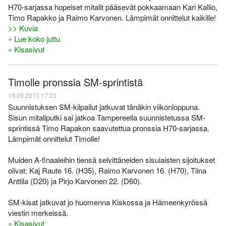
H70-sarjassa hopeiset mitalit pääsevät pokkaamaan Kari Kallio,
Timo Rapakko ja Raimo Karvonen. Lämpimät onnittelut kaikille!
>> Kuvia
» Lue koko juttu
» Kisasivut
Timolle pronssia SM-sprintistä
19.09.2015 17:23
Suunnistuksen SM-kilpailut jatkuvat tänäkin viikonloppuna.
Sisun mitaliputki sai jatkoa Tampereella suunnistetussa SM-
sprintissä Timo Rapakon saavutettua pronssia H70-sarjassa.
Lämpimät onnittelut Timolle!
Muiden A-finaaleihin tiensä selvittäneiden sisulaisten sijoitukset
olivat: Kaj Raute 16. (H35), Raimo Karvonen 16. (H70), Tiina
Anttila (D20) ja Pirjo Karvonen 22. (D60).
SM-kisat jatkuvat jo huomenna Kiskossa ja Hämeenkyrössä
viestin merkeissä.
» Kisasivut