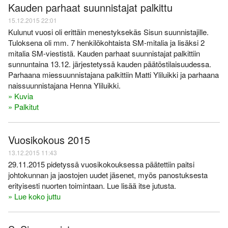
Varsinais-Suomen AM-
Ylläpito
Kauden parhaat suunnistajat palkittu
keskimatka 3.6.2018
15.12.2015 22:01
Tulosarkisto
Kulunut vuosi oli erittäin menestyksekäs Sisun suunnistajille.
Tuloksena oli mm. 7 henkilökohtaista SM-mitalia ja lisäksi 2
mitalia SM-viestistä. Kauden parhaat suunnistajat palkittiin
sunnuntaina 13.12. järjestetyssä kauden päätöstilaisuudessa.
Parhaana miessuunnistajana palkittiin Matti Yliluikki ja parhaana
naissuunnistajana Henna Yliluikki.
» Kuvia
» Palkitut
Vuosikokous 2015
13.12.2015 11:43
29.11.2015 pidetyssä vuosikokouksessa päätettiin paitsi
johtokunnan ja jaostojen uudet jäsenet, myös panostuksesta
erityisesti nuorten toimintaan. Lue lisää itse jutusta.
» Lue koko juttu