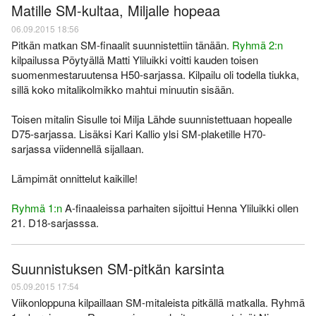
Matille SM-kultaa, Miljalle hopeaa
06.09.2015 18:56
Pitkän matkan SM-finaalit suunnistettiin tänään.
Ryhmä 2:n
kilpailussa Pöytyällä Matti Yliluikki voitti kauden toisen
suomenmestaruutensa H50-sarjassa. Kilpailu oli todella tiukka,
sillä koko mitalikolmikko mahtui minuutin sisään.
Toisen mitalin Sisulle toi Milja Lähde suunnistettuaan hopealle
D75-sarjassa. Lisäksi Kari Kallio ylsi SM-plaketille H70-
sarjassa viidennellä sijallaan.
Lämpimät onnittelut kaikille!
Ryhmä 1:n
A-finaaleissa parhaiten sijoittui Henna Yliluikki ollen
21. D18-sarjasssa.
Suunnistuksen SM-pitkän karsinta
05.09.2015 17:54
Viikonloppuna kilpaillaan SM-mitaleista pitkällä matkalla. Ryhmä