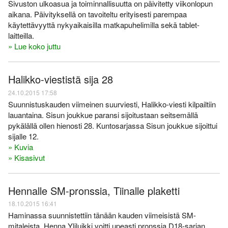
Sivuston ulkoasua ja toiminnallisuutta on päivitetty viikonlopun
aikana. Päivityksellä on tavoiteltu erityisesti parempaa
käytettävyyttä nykyaikaisilla matkapuhelimilla sekä tablet-
laitteilla.
» Lue koko juttu
Halikko-viestistä sija 28
24.10.2015 17:58
Suunnistuskauden viimeinen suurviesti, Halikko-viesti kilpailtiin
lauantaina. Sisun joukkue paransi sijoitustaan seitsemällä
pykälällä ollen hienosti 28. Kuntosarjassa Sisun joukkue sijoittui
sijalle 12.
» Kuvia
» Kisasivut
Hennalle SM-pronssia, Tiinalle plaketti
18.10.2015 16:41
Haminassa suunnistettiin tänään kauden viimeisistä SM-
mitaleista. Henna Yliluikki voitti upeasti pronssia D18-sarjan