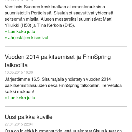
Varsinais-Suomen keskimatkan aluemestaruuksista
suunnistettiin Perttelissä. Sisulaiset saavuttivat yhteensä
seitsemän mitalia. Alueen mestareiksi suunnistivat Matti
Yliluikki (H50) ja Tiina Kerkola (D45).
» Lue koko juttu
» Järjestäjien kisasivut
Vuoden 2014 palkitsemiset ja FinnSpring
talkooilta
10.05.2015 10:30
Järjestämme 16.5. Sisumajalla yhdistetyn vuoden 2014
palkitsemistilaisuuden sekä FinnSpring talkooillan. Tervetuloa
kaikki mukaan!
» Lue koko juttu
Uusi paikka kuville
27.04.2015 22:04
Osa on jo ehkä huomannutkin, että uusimmat Sisun kuvat on