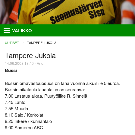
Takaisin
Takaisin
Takaisin
Takaisin
VALIKKO
Hiihto
Riston Hölkkä
Kuvat
Seuraesittely
UUTISET
CURRENT:
TAMPERE-JUKOLA
Palloilu- ja yleisurheilu
Ykkössuunnat
Puvut
Organisaatio
Tampere-Jukola
14.06.2008 18:40 - Arto
Sisumaja
AIEMMAT
SUUNNISTAJILLE
SEURAA MEITÄ
Bussi
Salon Seudun Rastiviesti 2023
Ilmoittautumisohjeet
Facebook
Suunnistus
Bussin omavastuuosuus on tänä vuonna aikuisille 5 euroa.
Karjalan Liiton
Irma
Flickr
Uutiset
suunnistusmestaruuskilpailut
Bussin aikataulu lauantaina on seuraava:
28.8.2021
Netti-ilmo
RSS
7.30 Lastaus alkaa, Puutyöliike R. Sinnelä
Kalenteri
7.45 Lähtö
Varsinais-Suomen Rastipäivät
JÄSENTEN SIVUJA
7.55 Muurla
8.–9.8.2020
Menneitä
8.10 Salo / Kerkolat
Timo Rapakko
Varsinais-Suomen AM-yö
8.25 Inkere / kunnantalo
7.9.2018
Intranet
9.00 Someron ABC