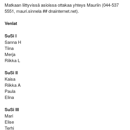
Varsinais-Suomen AM-
Ylläpito
Matkaan liittyvissä asioissa ottakaa yhteys Mauriin (044-537
keskimatka 3.6.2018
5551, mauri.sinnela ## dnainternet.net).
Tulosarkisto
Venlat
SuSi I
Sanna H
Tiina
Merja
Riikka L
SuSi II
Kaisa
Riikka A
Paula
Elina
SuSi III
Mari
Elise
Terhi