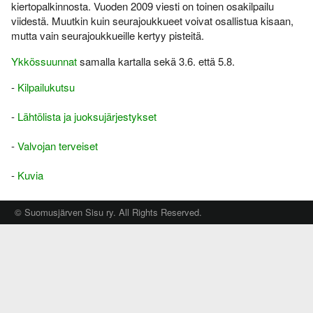
Varsinais-Suomen AM-
kiertopalkinnosta. Vuoden 2009 viesti on toinen osakilpailu
Ylläpito
keskimatka 3.6.2018
viidestä. Muutkin kuin seurajoukkueet voivat osallistua kisaan,
mutta vain seurajoukkueille kertyy pisteitä.
Tulosarkisto
Ykkössuunnat
samalla kartalla sekä 3.6. että 5.8.
-
Kilpailukutsu
-
Lähtölista ja juoksujärjestykset
-
Valvojan terveiset
-
Kuvia
© Suomusjärven Sisu ry. All Rights Reserved.