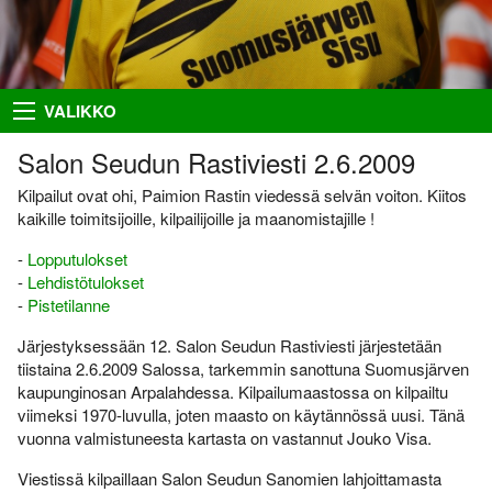
Takaisin
Takaisin
Takaisin
Takaisin
VALIKKO
Hiihto
Riston Hölkkä
Kuvat
Seuraesittely
Salon Seudun Rastiviesti 2.6.2009
Palloilu- ja yleisurheilu
Ykkössuunnat
Puvut
Organisaatio
Kilpailut ovat ohi, Paimion Rastin viedessä selvän voiton. Kiitos
kaikille toimitsijoille, kilpailijoille ja maanomistajille !
Sisumaja
AIEMMAT
SUUNNISTAJILLE
SEURAA MEITÄ
-
Lopputulokset
Salon Seudun Rastiviesti 2023
Ilmoittautumisohjeet
Facebook
Suunnistus
-
Lehdistötulokset
-
Pistetilanne
Karjalan Liiton
Irma
Flickr
Uutiset
suunnistusmestaruuskilpailut
28.8.2021
Järjestyksessään 12. Salon Seudun Rastiviesti järjestetään
Netti-ilmo
RSS
Kalenteri
tiistaina 2.6.2009 Salossa, tarkemmin sanottuna Suomusjärven
Varsinais-Suomen Rastipäivät
kaupunginosan Arpalahdessa. Kilpailumaastossa on kilpailtu
JÄSENTEN SIVUJA
8.–9.8.2020
Menneitä
viimeksi 1970-luvulla, joten maasto on käytännössä uusi. Tänä
Timo Rapakko
vuonna valmistuneesta kartasta on vastannut Jouko Visa.
Varsinais-Suomen AM-yö
7.9.2018
Intranet
Viestissä kilpaillaan Salon Seudun Sanomien lahjoittamasta