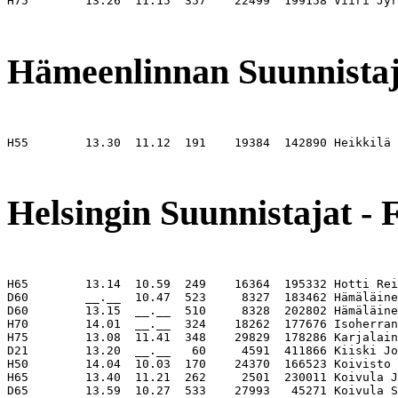
H75        13.26  11.15  357    22499  199158 Viiri Jyr
                                                       
Hämeenlinnan Suunnistaj
H55        13.30  11.12  191    19384  142890 Heikkilä 
                                                       
Helsingin Suunnistajat - 
H65        13.14  10.59  249    16364  195332 Hotti Rei
D60        __.__  10.47  523     8327  183462 Hämäläine
D60        13.15  __.__  510     8328  202802 Hämäläine
H70        14.01  __.__  324    18262  177676 Isoherran
H75        13.08  11.41  348    29829  178286 Karjalain
D21        13.20  __.__   60     4591  411866 Kiiski Jo
H50        14.04  10.03  170    24370  166523 Koivisto 
H65        13.40  11.21  262     2501  230011 Koivula J
D65        13.59  10.27  533    27993   45271 Koivula S