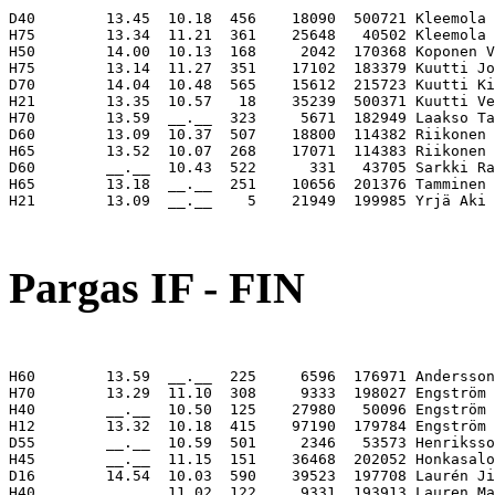
D40        13.45  10.18  456    18090  500721 Kleemola 
H75        13.34  11.21  361    25648   40502 Kleemola 
H50        14.00  10.13  168     2042  170368 Koponen V
H75        13.14  11.27  351    17102  183379 Kuutti Jo
D70        14.04  10.48  565    15612  215723 Kuutti Ki
H21        13.35  10.57   18    35239  500371 Kuutti Ve
H70        13.59  __.__  323     5671  182949 Laakso Ta
D60        13.09  10.37  507    18800  114382 Riikonen 
H65        13.52  10.07  268    17071  114383 Riikonen 
D60        __.__  10.43  522      331   43705 Sarkki Ra
H65        13.18  __.__  251    10656  201376 Tamminen 
H21        13.09  __.__    5    21949  199985 Yrjä Aki 
                                                       
Pargas IF - FIN
H60        13.59  __.__  225     6596  176971 Andersson
H70        13.29  11.10  308     9333  198027 Engström 
H40        __.__  10.50  125    27980   50096 Engström 
H12        13.32  10.18  415    97190  179784 Engström 
D55        __.__  10.59  501     2346   53573 Henriksso
H45        __.__  11.15  151    36468  202052 Honkasalo
D16        14.54  10.03  590    39523  197708 Laurén Ji
H40        __.__  11.02  122     9331  193913 Lauren Ma