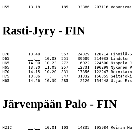
H55        13.18  __.__  185    33386  207116 Vapaniemi
                                                       
Rasti-Jyry - FIN
D70        13.48  __.__  557    24329  128714 Finnilä-S
D65        __.__  10.03  551    39689  214038 Lindsten 
H65        14.00  10.23  272     6922  224600 Nippala J
H65        13.30  11.03  257    12731  196299 Nykänen P
H70        14.15  10.20  331    17356  122247 Reinikain
H75        13.06  __.__  347    31332  156355 Seitajoki
H65        14.26  10.39  285     2120  154448 Uljas Ris
                                                       
Järvenpään Palo - FIN
H21C       __.__  10.01  103    14835  195984 Reiman Ma
                                                       