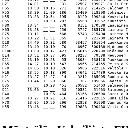
H21        14.01  __.__   31    22597  199071 Jalli Eer
H65        13.58  10.15  271     8162  214225 Jalonen R
H55        13.20  11.00  186    15400  218298 Jokimies 
H55        13.38  10.54  195     8120  199346 Keskitalo
H55        __.__  10.50  202    35568   91952 Kuusisto 
H80        13.34  __.__  378     8151  170588 Laavainen
H65        13.28  __.__  256     5747  185176 Lainema I
D75        13.11  __.__  568     5743  215494 Lainema M
H75        13.22  11.51  355        3  221700 Lainema M
D18        14.49  10.31  580    93457  191054 Laukkanen
D21        13.40  10.10   70     6967  500188 Mjösund K
H10RR      13.09  10.17  423   105615  220790 Mjösund R
D14        13.51  10.37  595    38237   79588 Neuvonen 
D21        13.10  10.28   55    28034  138128 Paukkunen
D65        14.27  10.19  547     6965  214755 Peltola K
H70        14.05  10.18  326     6966  222516 Peltola T
H16        13.55  10.13  390    34641  217439 Rousku Sa
H21        13.27  11.27   14     3212  185005 Ruohola A
H75        13.44  11.29  366      307  185066 Saario Se
D35        __.__  10.28  451    20582   51463 Salmenoja
D21        13.06  __.__   53    20582   51463 Salmenoja
D40        __.__  10.06  464    15166  126500 Sareila O
D60        13.27  10.21  516    21416  222015 Suna Eija
H70        13.05  10.56  296    22858   91998 Vannas Ha
H55        13.46  __.__  199    19888  190480 Viili Osm
                                                       