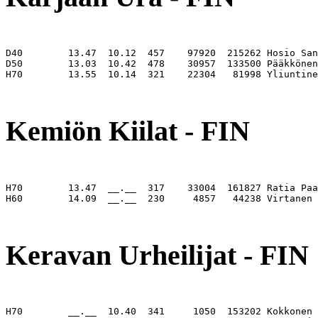
D40        13.47  10.12  457    97920  215262 Hosio San
D50        13.03  10.42  478    30957  133500 Pääkkönen
H70        13.55  10.14  321    22304   81998 Yliuntine
                                                       
Kemiön Kiilat - FIN
H70        13.47  __.__  317    33004  161827 Ratia Paa
H60        14.09  __.__  230     4857   44238 Virtanen 
                                                       
Keravan Urheilijat - FIN
H70        __.__  10.40  341     1050  153202 Kokkonen 