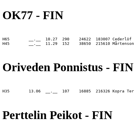
OK77 - FIN
H65        __.__  10.27  290    24622  183007 Cederlöf 
H45        __.__  11.29  152    38650  215610 Mårtenson
                                                       
Oriveden Ponnistus - FIN
H35        13.06  __.__  107    16885  216326 Kopra Ter
                                                       
Perttelin Peikot - FIN