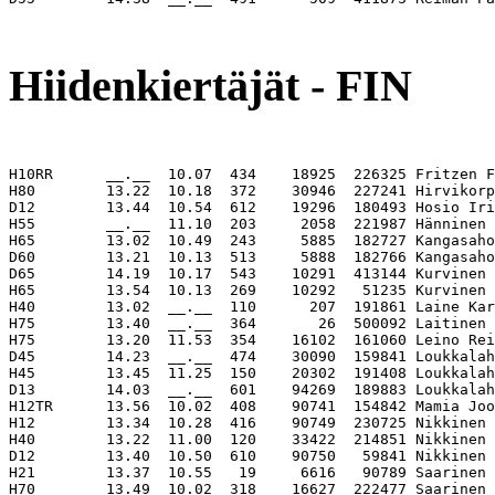
                                                       
Hiidenkiertäjät - FIN
H10RR      __.__  10.07  434    18925  226325 Fritzen F
H80        13.22  10.18  372    30946  227241 Hirvikorp
D12        13.44  10.54  612    19296  180493 Hosio Iri
H55        __.__  11.10  203     2058  221987 Hänninen 
H65        13.02  10.49  243     5885  182727 Kangasaho
D60        13.21  10.13  513     5888  182766 Kangasaho
D65        14.19  10.17  543    10291  413144 Kurvinen 
H65        13.54  10.13  269    10292   51235 Kurvinen 
H40        13.02  __.__  110      207  191861 Laine Kar
H75        13.40  __.__  364       26  500092 Laitinen 
H75        13.20  11.53  354    16102  161060 Leino Rei
D45        14.23  __.__  474    30090  159841 Loukkalah
H45        13.45  11.25  150    20302  191408 Loukkalah
D13        14.03  __.__  601    94269  189883 Loukkalah
H12TR      13.56  10.02  408    90741  154842 Mamia Joo
H12        13.34  10.28  416    90749  230725 Nikkinen 
H40        13.22  11.00  120    33422  214851 Nikkinen 
D12        13.40  10.50  610    90750   59841 Nikkinen 
H21        13.37  10.55   19     6616   90789 Saarinen 
H70        13.49  10.02  318    16627  222477 Saarinen 