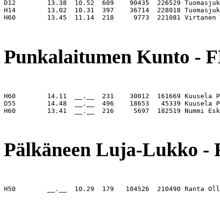
D12        13.38  10.52  609    90435  226529 Tuomasjuk
H14        13.02  10.31  397    36714  228018 Tuomasjuk
H60        13.45  11.14  218     9773  221081 Virtanen 
                                                       
Punkalaitumen Kunto - 
H60        14.11  __.__  231    30012  161669 Kuusela P
D55        14.48  __.__  496    18653   45339 Kuusela P
H60        13.41  __.__  216     5697  182519 Nummi Esk
                                                       
Pälkäneen Luja-Lukko - 
H50        __.__  10.29  179   104526  210490 Ranta Oll
                                                       