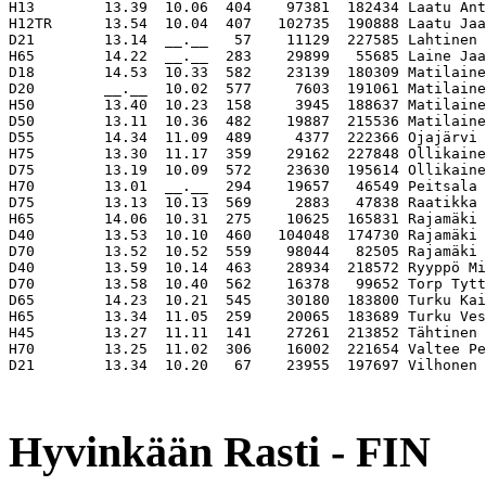
H13        13.39  10.06  404    97381  182434 Laatu Ant
H12TR      13.54  10.04  407   102735  190888 Laatu Jaa
D21        13.14  __.__   57    11129  227585 Lahtinen 
H65        14.22  __.__  283    29899   55685 Laine Jaa
D18        14.53  10.33  582    23139  180309 Matilaine
D20        __.__  10.02  577     7603  191061 Matilaine
H50        13.40  10.23  158     3945  188637 Matilaine
D50        13.11  10.36  482    19887  215536 Matilaine
D55        14.34  11.09  489     4377  222366 Ojajärvi 
H75        13.30  11.17  359    29162  227848 Ollikaine
D75        13.19  10.09  572    23630  195614 Ollikaine
H70        13.01  __.__  294    19657   46549 Peitsala 
D75        13.13  10.13  569     2883   47838 Raatikka 
H65        14.06  10.31  275    10625  165831 Rajamäki 
D40        13.53  10.10  460   104048  174730 Rajamäki 
D70        13.52  10.52  559    98044   82505 Rajamäki 
D40        13.59  10.14  463    28934  218572 Ryyppö Mi
D70        13.58  10.40  562    16378   99652 Torp Tytt
D65        14.23  10.21  545    30180  183800 Turku Kai
H65        13.34  11.05  259    20065  183689 Turku Ves
H45        13.27  11.11  141    27261  213852 Tähtinen 
H70        13.25  11.02  306    16002  221654 Valtee Pe
D21        13.34  10.20   67    23955  197697 Vilhonen 
                                                       
Hyvinkään Rasti - FIN