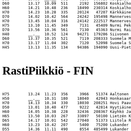
D60        13.17  10.09  511     2192  156802 Koskialho
H60        14.21  10.48  236    18490  230314 Koskialho
H70        14.23  10.28  335    20124   47207 Kärkkäine
D70        14.02  10.42  564    24242  195498 Mannerves
H70        13.45  10.04  316    24142  222517 Mannerves
H75        13.10  11.45  349     7131   45409 Nurmi Pek
D70        13.56  10.36  561     7130   45363 Nurmi Rai
H40        __.__  10.52  124    94271  179286 Siivonen 
D60        13.37  10.35  521     7119  208333 Suomela M
H70        13.17  11.04  302     7120   52098 Suomela S
H45        13.13  11.35  134    94386  194090 Uusi-Piet
                                                       
RastiPiikkiö - FIN
H75        13.24  11.23  356     3966   51374 Aaltonen 
H50        __.__  10.31  180    18040   42943 Honkasaar
H70        14.13  10.34  330    18030  208251 Hovi Paav
D50        13.01  10.40  477     9222   42814 Hyytiäine
H60        14.05  10.38  228    32436  208367 Käyhkö Ja
H65        13.50  10.03  267    33897   50100 Lietzén K
D65        14.17  10.01  542    27040   51373 Liitola R
H60        13.23  10.42  207     5400   75200 Lukander 
D55        14.36  11.11  490     8554  485499 Lukander 