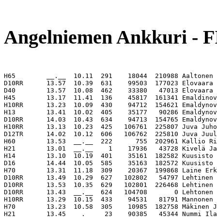
                                                       
Angelniemen Ankkuri - 
H65        __.__  10.11  291    18044  210988 Aaltonen 
D10RR      13.57  10.39  631    99503  177023 Elovaara 
D40        13.57  10.08  462    33380   47013 Elovaara 
H45        13.17  11.41  136    45817  161341 Emaldinov
H10RR      13.23  10.09  430    94712  154621 Emaldynov
H13        13.41  10.02  405    35177   90286 Emaldynov
D10RR      14.03  10.43  634    94713  154765 Emaldynov
H10RR      13.13  10.23  425   106761  225807 Juva Juho
D12TR      14.02  10.12  606   106762  225810 Juva Juul
H60        13.53  __.__  222      755  202961 Kallio Ri
H21        13.01  __.__    1    17936   43728 Kivelä Ja
H14        13.10  10.19  401    35161  182582 Kuusisto 
D16        14.44  10.05  585    35163  182572 Kuusisto 
H70        13.31  11.18  309    20367  199868 Laine Erk
D10RR      13.49  10.29  627   102802   54797 Lehtinen 
D10RR      13.53  10.35  629   102801  226468 Lehtinen 
D10RR      13.43  __.__  624   104708       0 Lehtonen 
H10RR      13.29  10.15  433    94531   81791 Mannonen 
H70        13.23  10.58  305    10985  182758 Mäkinen J
H21        13.45  __.__   23    90385   45344 Nummi Ila