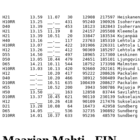
H21        13.59  11.07   30    12908  217597 Heiskanen
H10RR      13.25  __.__  431    95240  190926 Isoherran
D40        13.39  __.__  453    18123  182843 Isoherran
H21        13.15  11.19    8    24157  205508 Kleemola 
H21        13.39  10.51   20    33847  183534 Kujanpää 
H40        13.16  __.__  117    23763  185310 Lehtola J
H10RR      13.07  __.__  422   101906  226331 Lehtola L
H12        13.26  __.__  412    90369  185297 Lehtola M
D55        14.50  __.__  497    18965  217300 Leskinen 
D50        13.05  10.44  479    24651  185101 Ljungqvis
D65        14.21  10.11  544    18752  173398 Malmsten 
H10RR      13.03  10.13  420    92660  202161 Mjösund L
H12        __.__  10.20  417    95222  208626 Packalén 
D40        __.__  10.20  466    38912  500489 Packalen 
D10RR      __.__  10.51  635   100439  208627 Packalén 
H55        __.__  10.52  200     3943  500786 Pajuoja P
H50        13.50  __.__  163    12858   83744 Savilahti
D10RR      13.37  10.45  621    90110  230139 Sukselain
H12        __.__  10.26  418    90109  217476 Sukselain
D21        13.28  10.08   64    16473   42958 Sundberg 
D65        14.05  __.__  536    32735  190892 Sundberg 
D10RR      14.01  10.37  633    95236   48570 Sundberg 
                                                       