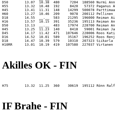
D50        13.07  10.38  480     7204  188560 Nurmi Ann
H55        13.32  10.48  192     8420   57372 Paganus A
H45        13.41  11.31  148    14299  500078 Parttimaa
H60        13.27  10.46  209     9078  200112 Pellinen 
D18        14.55  __.__  583    21295  196000 Reiman Ai
H16        13.57  10.15  391    35236  195113 Reiman An
D50        13.13  __.__  483    17974  228700 Reiman An
H45        13.25  11.23  140     8418   59001 Reiman Ja
D45        14.17  11.42  471   107646  228006 Roos Kati
D16        14.52  10.01  589    35167  196252 Roos Renj
D18        14.47  10.39  579    10310  207323 Siikarla 
H10RR      13.01  10.19  419   107580  227037 Virtanen 
                                                       
Akilles OK - FIN
H75        13.32  11.25  360    30619  195112 Rönn Ralf
                                                       
IF Brahe - FIN