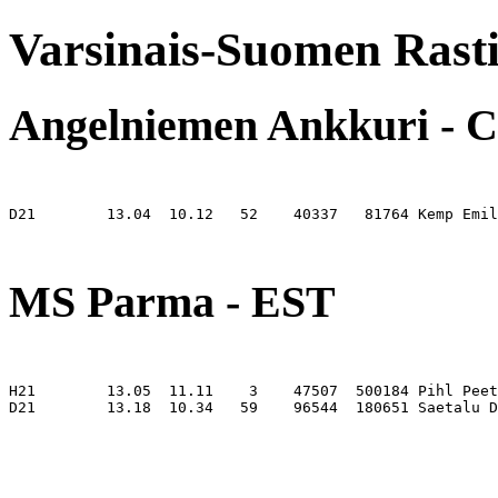
Varsinais-Suomen Rasti
Angelniemen Ankkuri - 
D21        13.04  10.12   52    40337   81764 Kemp Emil
                                                       
MS Parma - EST
H21        13.05  11.11    3    47507  500184 Pihl Peet
D21        13.18  10.34   59    96544  180651 Saetalu D
                                                       