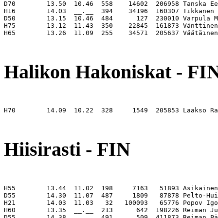
D70        13.50  10.46  558    14602  206958 Tanska Ee
H16        14.03  __.__  394    34196  160307 Tikkanen 
D50        13.15  10.46  484      127  230010 Varpula M
H75        13.12  11.43  350    22845  161873 Vänttinen
H65        13.26  11.09  255    34571  205637 Väätäinen
                                                       
Halikon Hakoniskat - FI
H70        14.09  10.22  328     1549  205853 Laakso Ra
                                                       
Hiisirasti - FIN
H55        13.44  11.02  198     7163   51893 Asikainen
D55        14.30  11.07  487     1809   87878 Pelto-Hui
H21        14.03  11.03   32   100093   65776 Popov Igo
H60        13.35  __.__  213      642  198226 Reiman Ju
D55        14.38  __.__  491      509  411873 Reiman Pä