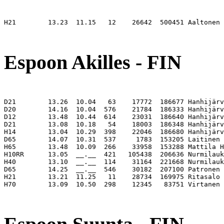
H21        13.23  11.15   12    26642  500451 Aaltonen 
                                                       
Espoon Akilles - FIN
D21        13.26  10.04   63    17772  186677 Hanhijärv
D20        14.16  10.04  576    21784  186333 Hanhijärv
D12        13.48  10.44  614    23031  186640 Hanhijärv
D21        13.08  10.18   54    18003  186348 Hanhijärv
H14        13.04  10.29  398    22046  186680 Hanhijärv
D65        14.07  10.31  537     1783  153205 Laitinen 
H65        13.48  10.09  266    33958  153288 Mattila H
H10RR      13.05  __.__  421   105438  206636 Nurmilauk
H40        13.10  __.__  114    31164  221668 Nurmilauk
D65        14.25  __.__  546    30182  207100 Patronen 
H21        13.21  11.25   11    28734  169975 Ritasalo 
H70        13.09  10.50  298    12345   83751 Virtanen 
                                                       