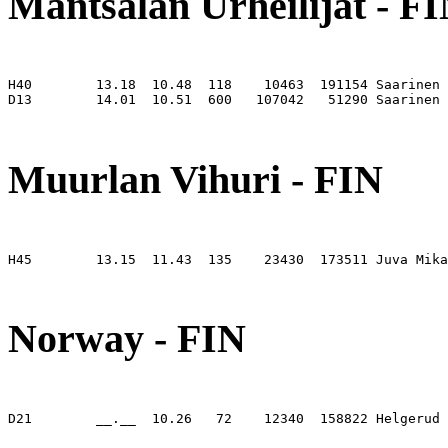
Mäntsälän Urheilijat - F
H40        13.18  10.48  118    10463  191154 Saarinen 
D13        14.01  10.51  600   107042   51290 Saarinen 
                                                       
Muurlan Vihuri - FIN
H45        13.15  11.43  135    23430  173511 Juva Mika
                                                       
Norway - FIN
D21        __.__  10.26   72    12340  158822 Helgerud 
                                                       