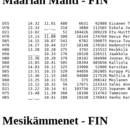
Maarian Mahti - FIN
D55        14.32  11.01  488     6631   92980 Eisanen T
H70        13.33  __.__  310     3880  112565 Eskola Jo
D21        13.02  __.__   51   104426  209229 Etu-Huitt
H70        13.13  11.08  300    18144  174760 Havia Per
D65        14.15  10.07  541     6782  190075 Havia Tuu
H70        14.27  10.44  337    18148  170163 Hedenströ
H80        13.28  10.28  375     3792  215522 Heikkilä 
H50        __.__  10.33  176    18328  226521 Jaakkola 
H80        13.36  10.20  379    18102  184996 Joonas Ri
D60        13.05  10.41  505    28394  485656 Kalliola 
H70        14.03  10.12  325    33900   52900 Karsikas 
D65        13.51  10.15  529    94056  202805 Kurppa Pi
H65        13.36  11.15  260    94088  217526 Mattila E
D60        13.25  10.11  515      375  208142 Moilanen 
D21        13.12  10.32   56    17671  223333 Salmi Ann
D21        13.22  10.14   61   103736  227225 Sopanen N
H75        13.48  11.39  368    18108  214763 Tamminen 
H65        __.__  10.41  288    19338  176943 Venho Kar
                                                       
Mesikämmenet - FIN