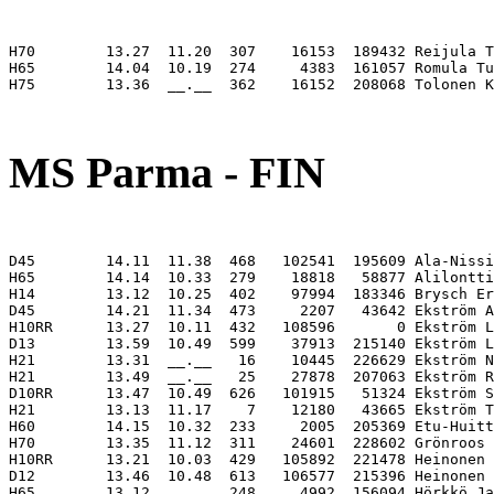
H70        13.27  11.20  307    16153  189432 Reijula T
H65        14.04  10.19  274     4383  161057 Romula Tu
H75        13.36  __.__  362    16152  208068 Tolonen K
                                                       
MS Parma - FIN
D45        14.11  11.38  468   102541  195609 Ala-Nissi
H65        14.14  10.33  279    18818   58877 Alilontti
H14        13.12  10.25  402    97994  183346 Brysch Er
D45        14.21  11.34  473     2207   43642 Ekström A
H10RR      13.27  10.11  432   108596       0 Ekström L
D13        13.59  10.49  599    37913  215140 Ekström L
H21        13.31  __.__   16    10445  226629 Ekström N
H21        13.49  __.__   25    27878  207063 Ekström R
D10RR      13.47  10.49  626   101915   51324 Ekström S
H21        13.13  11.17    7    12180   43665 Ekström T
H60        14.15  10.32  233     2005  205369 Etu-Huitt
H70        13.35  11.12  311    24601  228602 Grönroos 
H10RR      13.21  10.03  429   105892  221478 Heinonen 
D12        13.46  10.48  613   106577  215396 Heinonen 
H65        13.12  __.__  248     4992  156094 Hörkkö Ja