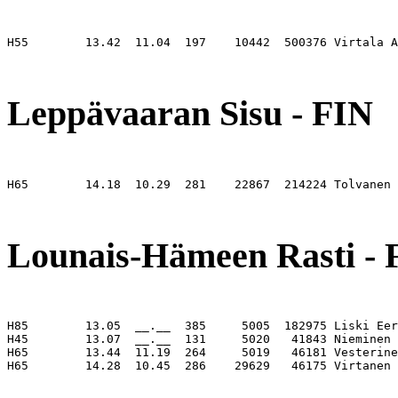
H55        13.42  11.04  197    10442  500376 Virtala A
                                                       
Leppävaaran Sisu - FIN
H65        14.18  10.29  281    22867  214224 Tolvanen 
                                                       
Lounais-Hämeen Rasti - 
H85        13.05  __.__  385     5005  182975 Liski Eer
H45        13.07  __.__  131     5020   41843 Nieminen 
H65        13.44  11.19  264     5019   46181 Vesterine
H65        14.28  10.45  286    29629   46175 Virtanen 
                                                       