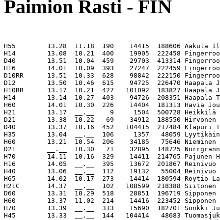
Paimion Rasti - FIN
H55        13.28  11.18  190    14415  188606 Aakula Il
H14        13.08  10.21  400    19905  222458 Fingerroo
D40        13.51  10.04  459    29703  413314 Fingerroo
H16        14.01  10.09  393    27247  222459 Fingerroo
D10RR      13.51  10.33  628    98842  222150 Fingerroo
D12        13.50  10.46  615    94725  226470 Haapala J
H10RR      13.17  10.21  427   101092  183827 Haapala J
H14        13.14  10.27  403    94726  208351 Haapala T
H60        14.01  10.30  226    14404  181313 Havia Jou
H21        13.17  __.__    9     1504  500728 Heikkilä 
D21        13.38  10.22   69    34912  188550 Hirvonen 
D40        13.37  10.16  452   104415  217484 Klapuri T
H35        13.04  __.__  106     1357   48059 Lyytikäin
H60        13.21  10.54  206    34185   75646 Nieminen 
D21        __.__  10.30   71    32895  148725 Norrgrann
H70        14.11  10.16  329    14411  214765 Pajunen H
H16        14.05  __.__  395    13672  201867 Reinivuo 
H40        13.06  __.__  112    19132   55004 Reinivuo 
H65        14.02  10.17  273    14414  180594 Röytiö La
H21C       14.37  __.__  102   108599  218388 Siitonen 
D60        13.31  10.29  518    28851  196719 Sipponen 
H60        13.37  11.02  214    14416  223452 Sipponen 
H70        13.39  __.__  313    15690  182701 Sonkki Ju
H45        13.33  __.__  144   104414   48683 Tuomasjuk