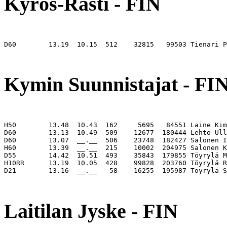
Kyrös-Rasti - FIN
D60        13.19  10.15  512    32815   99503 Tienari P
                                                       
Kymin Suunnistajat - FI
H50        13.48  10.43  162     5695   84551 Laine Kim
D60        13.13  10.49  509    12677  180444 Lehto Ull
D60        13.07  __.__  506    23748  182427 Salonen I
H60        13.39  __.__  215    10002  204975 Salonen K
D55        14.42  10.51  493    35843  179855 Töyrylä M
H10RR      13.19  10.05  428    99828  203760 Töyrylä R
D21        13.16  __.__   58    16255  195987 Töyrylä S
                                                       
Laitilan Jyske - FIN