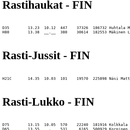
Rastihaukat - FIN
D35        13.23  10.12  447    37326  186732 Huhtala M
H80        13.38  __.__  380    30614  182553 Mäkinen L
                                                       
Rasti-Jussit - FIN
H21C       14.35  10.03  101    19570  225898 Näsi Matt
                                                       
Rasti-Lukko - FIN
D75        13.15  10.05  570    22240  181916 Kolkkala 
D65        13.55  __.__  531     6165  500929 Korpinen 