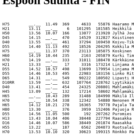
Espoon Suunta - FIN
H75        __.__  11.49  369     4633   55876 Haaramo M
H21        13.11  __.__    6   101295  181585 Heikkilä 
H50        13.56  10.07  166    13077  213920 Jylhä Jou
D45        14.15  __.__  470    14529  312827 Koistinen
D40        13.55  __.__  461    37294  169450 Koivu-Tik
D55        14.40  11.13  492    18526  204295 Kokkila M
H75        __.__  11.37  370    23113  185075 Koskinen 
H60        14.19  10.44  235     2163  205879 Kurki Tim
H70        14.19  __.__  333    31011  188478 Kärkkäine
H21        13.33  __.__   17     3316  173214 Linjama A
D55        14.52  10.57  498    13699  179954 Linjama M
D55        14.46  10.53  495    22983  183156 Linko Rit
D65        14.31  __.__  549    90222  180502 Lipasti H
D10RR      13.59  __.__  632   107764  228762 Lyytikäin
D40        13.41  __.__  454    24325  208801 Mahlamäki
H45        13.09  __.__  132    17214   58602 Mahlamäki
H65        __.__  10.43  289    31488  184990 Mäkilä Il
H70        __.__  10.54  338    12342   54880 Nenonen M
H65        14.12  10.21  278    16365   79778 Pajala Ta
H80        13.30  __.__  376     3959  152406 Pajuoja R
D55        14.56  11.05  500      192  207262 Puromies 
H13        13.43  10.04  406    38448  227794 Raasakka 
D16        14.46  10.07  586    38449  201874 Raasakka 
H55        13.22  __.__  187     6562  204073 Ruotsalai
H70        13.53  10.10  320    30623  199315 Rönkkö Pa