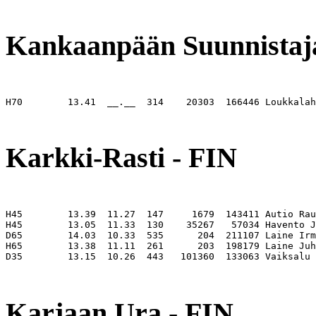
Kankaanpään Suunnistaja
H70        13.41  __.__  314    20303  166446 Loukkalah
                                                       
Karkki-Rasti - FIN
H45        13.39  11.27  147     1679  143411 Autio Rau
H45        13.05  11.33  130    35267   57034 Havento J
D65        14.03  10.33  535      204  211107 Laine Irm
H65        13.38  11.11  261      203  198179 Laine Juh
D35        13.15  10.26  443   101360  133063 Vaiksalu 
                                                       
Karjaan Ura - FIN