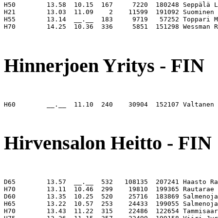
H50        13.58  10.15  167     7220  180248 Seppälä L
H21        13.03  11.09    2    11599  191092 Suominen 
H55        13.14  __.__  183     9719   57252 Toppari M
H70        14.25  10.36  336     5851  151298 Wessman R
                                                       
Hinnerjoen Yritys - FIN
H60        __.__  11.10  240    30904  152107 Valtanen 
                                                       
Hirvensalon Heitto - FIN
D65        13.57  __.__  532   108135  207241 Haasto Ra
H70        13.11  10.46  299    19810  199365 Rautarae 
D60        13.35  10.25  520    25716  183869 Salmenoja
H65        13.22  10.57  253    24433  199055 Salmenoja
H70        13.43  11.22  315    22486  122654 Tammisaar