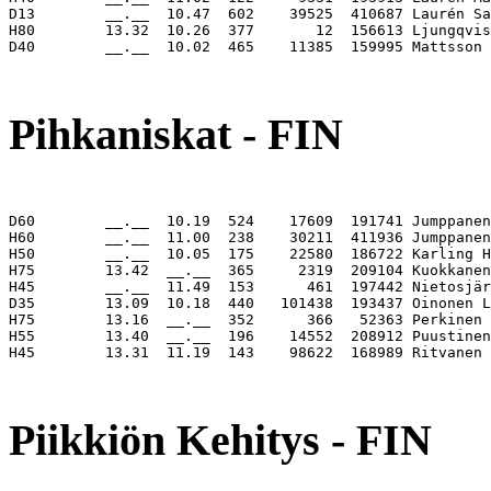
D13        __.__  10.47  602    39525  410687 Laurén Sa
H80        13.32  10.26  377       12  156613 Ljungqvis
D40        __.__  10.02  465    11385  159995 Mattsson 
                                                       
Pihkaniskat - FIN
D60        __.__  10.19  524    17609  191741 Jumppanen
H60        __.__  11.00  238    30211  411936 Jumppanen
H50        __.__  10.05  175    22580  186722 Karling H
H75        13.42  __.__  365     2319  209104 Kuokkanen
H45        __.__  11.49  153      461  197442 Nietosjär
D35        13.09  10.18  440   101438  193437 Oinonen L
H75        13.16  __.__  352      366   52363 Perkinen 
H55        13.40  __.__  196    14552  208912 Puustinen
H45        13.31  11.19  143    98622  168989 Ritvanen 
                                                       
Piikkiön Kehitys - FIN