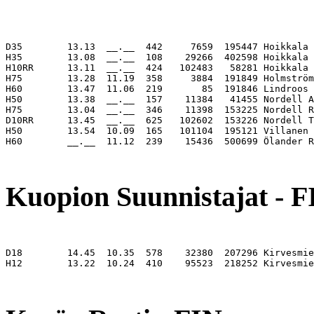
D35        13.13  __.__  442     7659  195447 Hoikkala 
H35        13.08  __.__  108    29266  402598 Hoikkala 
H10RR      13.11  __.__  424   102483   58281 Hoikkala 
H75        13.28  11.19  358     3884  191849 Holmström
H60        13.47  11.06  219       85  191846 Lindroos 
H50        13.38  __.__  157    11384   41455 Nordell A
H75        13.04  __.__  346    11398  153225 Nordell R
D10RR      13.45  __.__  625   102602  153226 Nordell T
H50        13.54  10.09  165   101104  195121 Villanen 
H60        __.__  11.12  239    15436  500699 Ölander R
                                                       
Kuopion Suunnistajat - F
D18        14.45  10.35  578    32380  207296 Kirvesmie
H12        13.22  10.24  410    95523  218252 Kirvesmie
                                                       