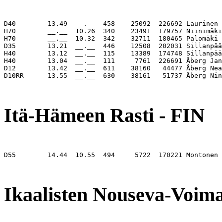
D40        13.49  __.__  458    25092  226692 Laurinen 
H70        __.__  10.26  340    23491  179757 Niinimäki
H70        __.__  10.32  342    32711  180465 Palomäki 
D35        13.21  __.__  446    12508  202031 Sillanpää
H40        13.12  __.__  115    13389  174748 Sillanpää
H40        13.04  __.__  111     7761  226691 Åberg Jan
D12        13.42  __.__  611    38160   44477 Åberg Nea
D10RR      13.55  __.__  630    38161   51737 Åberg Nin
                                                       
Itä-Hämeen Rasti - FIN
D55        14.44  10.55  494     5722  170221 Montonen 
                                                       
Ikaalisten Nouseva-Voima