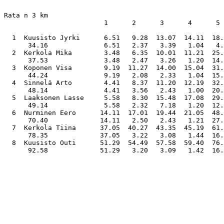
Rata n 3 km

                         1      2      3      4      5      6      7      8      M

  1  Kuusisto Jyrki      6.51   9.28  13.07  14.11  18.59  25.40  30.28  33.20  34.16

      34.16              6.51   2.37   3.39   1.04   4.48   6.41   4.48   2.52   0.56

  2  Kerkola Mika        3.48   6.35  10.01  11.21  25.21  30.15  34.32  36.41  37.53

      37.53              3.48   2.47   3.26   1.20  14.00   4.54   4.17   2.09   1.12

  3  Koponen Visa        9.19  11.27  14.00  15.04  31.00  35.57  40.37  43.15  44.24

      44.24              9.19   2.08   2.33   1.04  15.56   4.57   4.40   2.38   1.09

  4  Sinnelä Arto        4.41   8.37  11.20  12.19  32.57  39.48  44.04  47.20  48.14

      48.14              4.41   3.56   2.43   1.00  20.38   6.51   4.16   3.16   0.54

  5  Laaksonen Lasse     5.58   8.30  15.48  17.08  29.32  38.02  44.13  48.03  49.14

      49.14              5.58   2.32   7.18   1.20  12.24   8.30   6.11   3.50   1.11

  6  Nurminen Eero      14.11  17.01  19.44  21.05  48.58  59.27  65.17  69.39  70.40

      70.40             14.11   2.50   2.43   1.21  27.53  10.29   5.50   4.22   1.01

  7  Kerkola Tiina      37.05  40.27  43.35  45.19  61.54  68.28  74.12  77.15  78.35

      78.35             37.05   3.22   3.08   1.44  16.35   6.34   5.44   3.03   1.20

  8  Kuusisto Outi      51.29  54.49  57.58  59.40  76.09  82.50  88.46  91.39  92.58

      92.58             51.29   3.20   3.09   1.42  16.29   6.41   5.56   2.53   1.19
