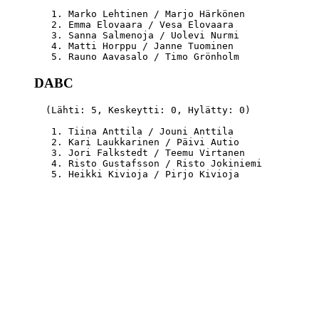
   1. Marko Lehtinen / Marjo Härkönen             
   2. Emma Elovaara / Vesa Elovaara               
   3. Sanna Salmenoja / Uolevi Nurmi              
   4. Matti Horppu / Janne Tuominen               
DABC
  (Lähti: 5, Keskeytti: 0, Hylätty: 0)

   1. Tiina Anttila / Jouni Anttila               
   2. Kari Laukkarinen / Päivi Autio              
   3. Jori Falkstedt / Teemu Virtanen             
   4. Risto Gustafsson / Risto Jokiniemi          