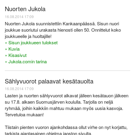
Nuorten Jukola
16.08.2014 17:09
Nuorten Jukola suunnistettiin Kankaanpäässä. Sisun nuori
joukkue suoriutui urakasta hienosti ollen 50. Onnittelut koko
joukkueelle ja huoltajille!
» Sisun joukkueen tulokset
» Kuvia
» Kisasivut
» Jukola.comin tarina
Sählyvuorot palaavat kesätauolta
16.08.2014 17:09
Lasten ja nuorten sählyvuorot alkavat jälleen kesätauon jälkeen
su 17.8. alkaen Suomusjärven koululla. Tarjolla on neljä
ryhmää, joihin kaikkiin mahtuu mukaan myös uusia kasvoja.
Tervetuloa mukaan!
Tiistain pienten vuoron ajankohdassa ollut virhe on nyt korjattu,
tarkista ajantasainen ohjelma jaoston sivulta.