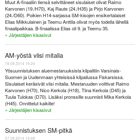
Muut A-finaaliin tiensä selvittäneet sisulaiset olivat Raimo
Karvonen (19./H70), Kaj Raute (24./H35) ja Pirjo Karvonen
(24./D60). Poikien H14-sarjassa SM-kisojen ensikertalaiset
Elias Miikkulainen ja Teemu Anttila olivat myös todella lähellä
finaalipaikkaa. B-finaalissa Elias oli 9. ja Teemu 35.
» Järjestäjien kisasivut
AM-yöstä viisi mitalia
18.09.2014 16:24
Yösuunnistuksen aluemestaruuksista kilpailtiin Varsinais-
Suomen ja Uudenmaan yhteisissä kilpailussa Fiskarsissa.
Sisulaiset keräsivät viisi mitalia. Mestaruuden voittivat Raimo
Karvonen (H70), Nico Kerkola (H18), Tiina Kerkola (D45) ja
Tuula Tulokas (D70). Lisäksi pronssille suunnisti Mika Kerkola
(H45). Onnittelut kaikille!
» Järjestäjien kisasivut
Suunnistuksen SM-pitkä
07.09.2014 14:48