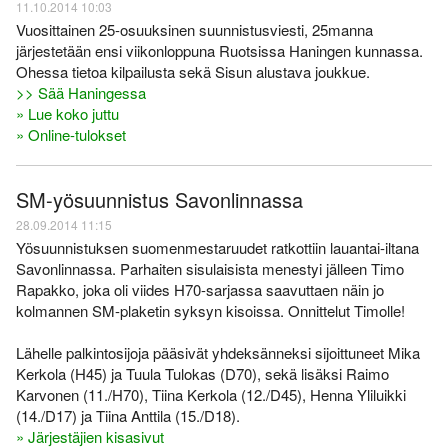
11.10.2014 10:03
Vuosittainen 25-osuuksinen suunnistusviesti, 25manna
järjestetään ensi viikonloppuna Ruotsissa Haningen kunnassa.
Ohessa tietoa kilpailusta sekä Sisun alustava joukkue.
>> Sää Haningessa
» Lue koko juttu
» Online-tulokset
SM-yösuunnistus Savonlinnassa
28.09.2014 11:15
Yösuunnistuksen suomenmestaruudet ratkottiin lauantai-iltana
Savonlinnassa. Parhaiten sisulaisista menestyi jälleen Timo
Rapakko, joka oli viides H70-sarjassa saavuttaen näin jo
kolmannen SM-plaketin syksyn kisoissa. Onnittelut Timolle!
Lähelle palkintosijoja pääsivät yhdeksänneksi sijoittuneet Mika
Kerkola (H45) ja Tuula Tulokas (D70), sekä lisäksi Raimo
Karvonen (11./H70), Tiina Kerkola (12./D45), Henna Yliluikki
(14./D17) ja Tiina Anttila (15./D18).
» Järjestäjien kisasivut