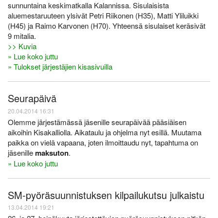
sunnuntaina keskimatkalla Kalannissa. Sisulaisista
aluemestaruuteen ylsivät Petri Riikonen (H35), Matti Yliluikki
(H45) ja Raimo Karvonen (H70). Yhteensä sisulaiset keräsivät
9 mitalia.
>> Kuvia
» Lue koko juttu
» Tulokset järjestäjien kisasivuilla
Seurapäivä
20.04.2014 16:31
Olemme järjestämässä jäsenille seurapäivää pääsiäisen
aikoihin Kisakalliolla. Aikataulu ja ohjelma nyt esillä. Muutama
paikka on vielä vapaana, joten ilmoittaudu nyt, tapahtuma on
jäsenille
maksuton
.
» Lue koko juttu
SM-pyöräsuunnistuksen kilpailukutsu julkaistu
13.04.2014 19:21