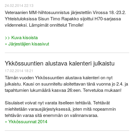
24.02.2014 22:13
Veteraanien MM-hiihtosuunnistus järjestettiin Virossa 18.-23.2.
Yhteistuloksissa Sisun Timo Rapakko sijoittui H70-sarjassa
viidenneksi. Lämpimät onnittelut Timolle!
>> Kuva kisoista
» Järjestäjien kisasivut
Ykkössuuntien alustava kalenteri julkaistu
17.02.2014 18:21
Tämän vuoden Ykkössuuntien alustava kalenteri on nyt
julkaistu. Kausi on suunniteltu aloitettavan tänä vuonna jo 2.4. ja
tapahtumien lukumäärä kasvaa 26:een. Tervetuloa mukaan!
Sisulaiset voivat nyt varata itselleen tehtäviä. Tehtävät
miehitetään varausjärjestyksessä, joten mitä nopeammin
tehtävän varaa sitä enemmän on valinnanvaraa.
» Ykkössuunnat 2014