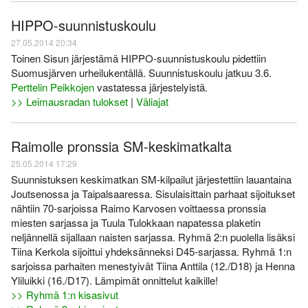
HIPPO-suunnistuskoulu
27.05.2014 20:34
Toinen Sisun järjestämä HIPPO-suunnistuskoulu pidettiin
Suomusjärven urheilukentällä. Suunnistuskoulu jatkuu 3.6.
Perttelin Peikkojen
vastatessa järjestelyistä.
>> Leimausradan tulokset
|
Väliajat
Raimolle pronssia SM-keskimatkalta
25.05.2014 17:29
Suunnistuksen keskimatkan SM-kilpailut järjestettiin lauantaina
Joutsenossa ja Taipalsaaressa. Sisulaisittain parhaat sijoitukset
nähtiin 70-sarjoissa Raimo Karvosen voittaessa pronssia
miesten sarjassa ja Tuula Tulokkaan napatessa plaketin
neljännellä sijallaan naisten sarjassa. Ryhmä 2:n puolella lisäksi
Tiina Kerkola sijoittui yhdeksänneksi D45-sarjassa. Ryhmä 1:n
sarjoissa parhaiten menestyivät Tiina Anttila (12./D18) ja Henna
Yliluikki (16./D17). Lämpimät onnittelut kaikille!
>> Ryhmä 1:n kisasivut