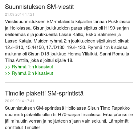
Suunnistuksen SM-viestit
21.09.2014 17:21
Viestisuunnistuksen SM-mitaleista kilpailtiin tänään Pukkilassa
ja Hollolassa. Sisun joukkueiden paras sijoitus oli H190-sarjan
seitsemäs sija joukkueella Lasse Kallio, Esko Salminen ja
Lasse Kataja. Muiden ryhmä 2:n joukkueiden sijoitukset olivat:
12./H210, 15./H150, 17./D130, 19./H130. Ryhmä 1:n kisoissa
mukana oli Sisun D18-joukkue Henna Yliluikki, Sanni Romu ja
Tiina Anttila, joka sijoittui sijalle 18.
>> Ryhmä 1:n kisasivut
>> Ryhmä 2:n kisasivut
Timolle plaketti SM-sprintistä
20.09.2014 17:41
Suunnistuksen SM-sprintissä Hollolassa Sisun Timo Rapakko
suunnisti plaketille ollen 5. H70-sarjan finaalissa. Eroa pronssille
jäi minuutin verran ja neljänteen sijaan vain sekunti. Lämpimät
onnittelut Timolle!