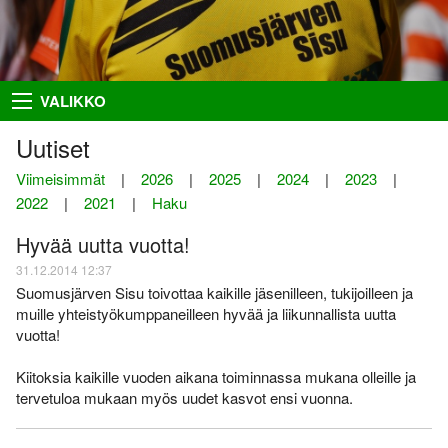
Takaisin
Takaisin
Takaisin
Takaisin
VALIKKO
Hiihto
Riston Hölkkä
Kuvat
Seuraesittely
Uutiset
Palloilu- ja yleisurheilu
Ykkössuunnat
Puvut
Organisaatio
Viimeisimmät
|
2026
|
2025
|
2024
|
2023
|
2022
|
2021
|
Haku
Sisumaja
AIEMMAT
SUUNNISTAJILLE
SEURAA MEITÄ
Hyvää uutta vuotta!
Salon Seudun Rastiviesti 2023
Ilmoittautumisohjeet
Facebook
Suunnistus
31.12.2014 12:37
Karjalan Liiton
Irma
Flickr
Uutiset
Suomusjärven Sisu toivottaa kaikille jäsenilleen, tukijoilleen ja
suunnistusmestaruuskilpailut
28.8.2021
muille yhteistyökumppaneilleen hyvää ja liikunnallista uutta
Netti-ilmo
RSS
Kalenteri
vuotta!
Varsinais-Suomen Rastipäivät
JÄSENTEN SIVUJA
8.–9.8.2020
Menneitä
Kiitoksia kaikille vuoden aikana toiminnassa mukana olleille ja
Timo Rapakko
tervetuloa mukaan myös uudet kasvot ensi vuonna.
Varsinais-Suomen AM-yö
7.9.2018
Intranet