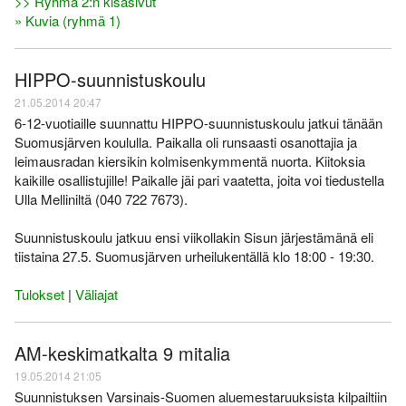
>> Ryhmä 2:n kisasivut
» Kuvia (ryhmä 1)
HIPPO-suunnistuskoulu
21.05.2014 20:47
6-12-vuotiaille suunnattu HIPPO-suunnistuskoulu jatkui tänään
Suomusjärven koululla. Paikalla oli runsaasti osanottajia ja
leimausradan kiersikin kolmisenkymmentä nuorta. Kiitoksia
kaikille osallistujille! Paikalle jäi pari vaatetta, joita voi tiedustella
Ulla Melliniltä (040 722 7673).
Suunnistuskoulu jatkuu ensi viikollakin Sisun järjestämänä eli
tiistaina 27.5. Suomusjärven urheilukentällä klo 18:00 - 19:30.
Tulokset
|
Väliajat
AM-keskimatkalta 9 mitalia
19.05.2014 21:05
Suunnistuksen Varsinais-Suomen aluemestaruuksista kilpailtiin