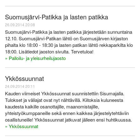
Suomusjärvi-Patikka ja lasten patikka
26.09.2014 20:08
Suomusjärvi-Patikka ja lasten patikka järjestetään sunnuntaina
12.10. Suomusjärvi-Patikan lähtö on Suomusjärven kirjaston
pihalta klo 18:00 - 18:30 ja lasten patikan lähtö rekkaparkilta klo
18:00. Lisätiedot jaoston sivulta. Tervetuloa!
» Palloilu- ja yleisurheilujaosto
Ykkössuunnat
24.09.2014 20:11
Kauden viimeiset Ykkössuunnat suunnistettiin Sisumajalla.
Tulokset ja väliajat ovat nyt nähtävillä. Kiitoksia kuluneesta
kaudesta kaikille osanottajille, maanomistajille,
yhteistyökumppaneille sekä ennen kaikkea järjestelytehtäviin
osallistuneille! Ykkössuunnat jatkuvat jälleen ensi huhtikuussa.
» Ykkössuunnat