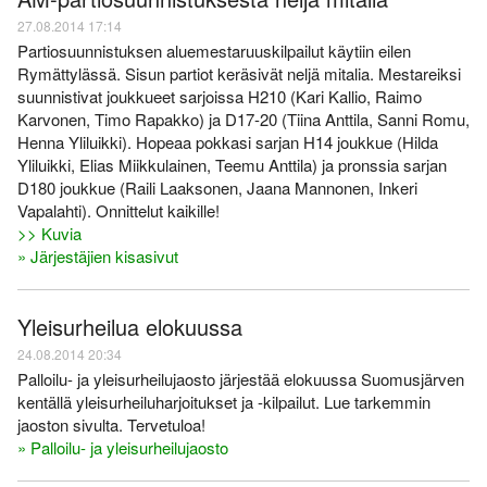
27.08.2014 17:14
Partiosuunnistuksen aluemestaruuskilpailut käytiin eilen
Rymättylässä. Sisun partiot keräsivät neljä mitalia. Mestareiksi
suunnistivat joukkueet sarjoissa H210 (Kari Kallio, Raimo
Karvonen, Timo Rapakko) ja D17-20 (Tiina Anttila, Sanni Romu,
Henna Yliluikki). Hopeaa pokkasi sarjan H14 joukkue (Hilda
Yliluikki, Elias Miikkulainen, Teemu Anttila) ja pronssia sarjan
D180 joukkue (Raili Laaksonen, Jaana Mannonen, Inkeri
Vapalahti). Onnittelut kaikille!
>> Kuvia
» Järjestäjien kisasivut
Yleisurheilua elokuussa
24.08.2014 20:34
Palloilu- ja yleisurheilujaosto järjestää elokuussa Suomusjärven
kentällä yleisurheiluharjoitukset ja -kilpailut. Lue tarkemmin
jaoston sivulta. Tervetuloa!
» Palloilu- ja yleisurheilujaosto