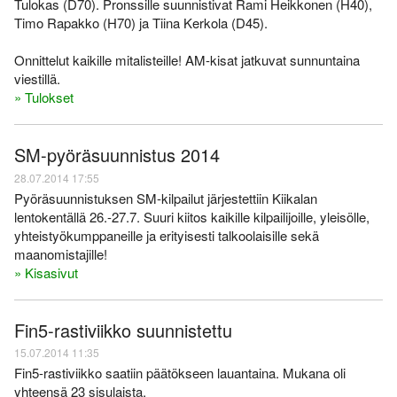
Tulokas (D70). Pronssille suunnistivat Rami Heikkonen (H40),
Timo Rapakko (H70) ja Tiina Kerkola (D45).
Onnittelut kaikille mitalisteille! AM-kisat jatkuvat sunnuntaina
viestillä.
» Tulokset
SM-pyöräsuunnistus 2014
28.07.2014 17:55
Pyöräsuunnistuksen SM-kilpailut järjestettiin Kiikalan
lentokentällä 26.-27.7. Suuri kiitos kaikille kilpailijoille, yleisölle,
yhteistyökumppaneille ja erityisesti talkoolaisille sekä
maanomistajille!
» Kisasivut
Fin5-rastiviikko suunnistettu
15.07.2014 11:35
Fin5-rastiviikko saatiin päätökseen lauantaina. Mukana oli
yhteensä 23 sisulaista.