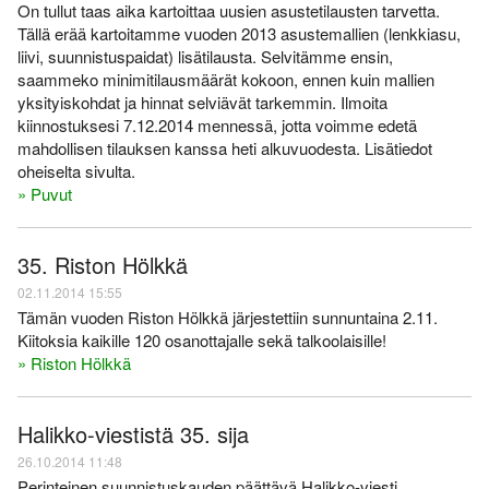
On tullut taas aika kartoittaa uusien asustetilausten tarvetta.
Tällä erää kartoitamme vuoden 2013 asustemallien (lenkkiasu,
liivi, suunnistuspaidat) lisätilausta. Selvitämme ensin,
saammeko minimitilausmäärät kokoon, ennen kuin mallien
yksityiskohdat ja hinnat selviävät tarkemmin. Ilmoita
kiinnostuksesi 7.12.2014 mennessä, jotta voimme edetä
mahdollisen tilauksen kanssa heti alkuvuodesta. Lisätiedot
oheiselta sivulta.
» Puvut
35. Riston Hölkkä
02.11.2014 15:55
Tämän vuoden Riston Hölkkä järjestettiin sunnuntaina 2.11.
Kiitoksia kaikille 120 osanottajalle sekä talkoolaisille!
» Riston Hölkkä
Halikko-viestistä 35. sija
26.10.2014 11:48
Perinteinen suunnistuskauden päättävä Halikko-viesti