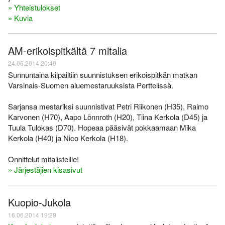
» Yhteistulokset
» Kuvia
AM-erikoispitkältä 7 mitalia
24.06.2014 20:40
Sunnuntaina kilpailtiin suunnistuksen erikoispitkän matkan
Varsinais-Suomen aluemestaruuksista Perttelissä.
Sarjansa mestariksi suunnistivat Petri Riikonen (H35), Raimo
Karvonen (H70), Aapo Lönnroth (H20), Tiina Kerkola (D45) ja
Tuula Tulokas (D70). Hopeaa pääsivät pokkaamaan Mika
Kerkola (H40) ja Nico Kerkola (H18).
Onnittelut mitalisteille!
» Järjestäjien kisasivut
Kuopio-Jukola
16.06.2014 19:29