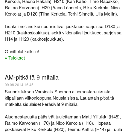
Kerkola, Rauno Hakala), H210 (Kari Kallio, Timo Rapakko,
Raimo Karvonen), H20 (Aapo Lönnroth, Riku Kerkola, Nico
Kerkola) ja D120 (Tiina Kerkola, Terhi Sinnelä, Ulla Mellin).
Lisäksi neljänsiksi suunnistivat joukkueet sarjoissa D180 ja
H210 (kakkosjoukkue), sekä viidensiksi joukkueet sarjoissa
H14 ja H120 (kakkosjoukkue).
Onnittelut kaikille!
» Tulokset
AM-pitkältä 9 mitalia
09.08.2014 16:45
Suunnistuksen Varsinais-Suomen aluemestaruuksista
kilpaillaan viikonloppuna Nousiaisissa. Lauantain pitkältä
matkalta sisulaiset keräsivät 9 mitalia.
Aluemestaruutta pääsivät tuulettamaan Matti Yliluikki (H45),
Raimo Karvonen (H70) ja Nico Kerkola (H18). Hopeaa
pokkasivat Riku Kerkola (H20), Teemu Anttila (H14) ja Tuula