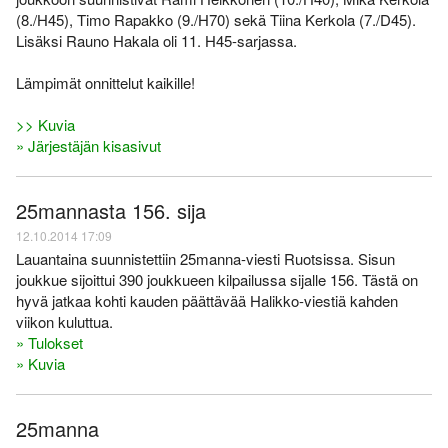
(8./H45), Timo Rapakko (9./H70) sekä Tiina Kerkola (7./D45).
Lisäksi Rauno Hakala oli 11. H45-sarjassa.
Lämpimät onnittelut kaikille!
>> Kuvia
» Järjestäjän kisasivut
25mannasta 156. sija
12.10.2014 17:09
Lauantaina suunnistettiin 25manna-viesti Ruotsissa. Sisun
joukkue sijoittui 390 joukkueen kilpailussa sijalle 156. Tästä on
hyvä jatkaa kohti kauden päättävää Halikko-viestiä kahden
viikon kuluttua.
» Tulokset
» Kuvia
25manna