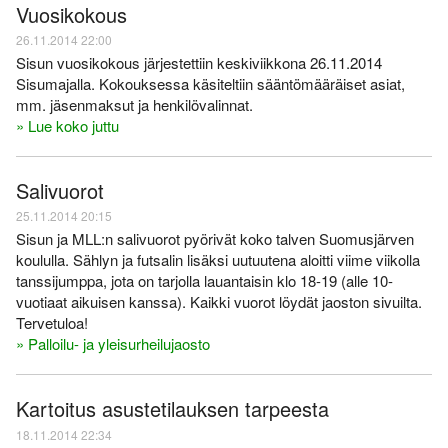
Varsinais-Suomen AM-
Ylläpito
Vuosikokous
keskimatka 3.6.2018
26.11.2014 22:00
Tulosarkisto
Sisun vuosikokous järjestettiin keskiviikkona 26.11.2014
Sisumajalla. Kokouksessa käsiteltiin sääntömääräiset asiat,
mm. jäsenmaksut ja henkilövalinnat.
» Lue koko juttu
Salivuorot
25.11.2014 20:15
Sisun ja MLL:n salivuorot pyörivät koko talven Suomusjärven
koululla. Sählyn ja futsalin lisäksi uutuutena aloitti viime viikolla
tanssijumppa, jota on tarjolla lauantaisin klo 18-19 (alle 10-
vuotiaat aikuisen kanssa). Kaikki vuorot löydät jaoston sivuilta.
Tervetuloa!
» Palloilu- ja yleisurheilujaosto
Kartoitus asustetilauksen tarpeesta
18.11.2014 22:34