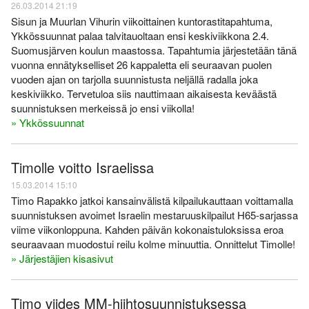
26.03.2014 21:19
Sisun ja Muurlan Vihurin viikoittainen kuntorastitapahtuma,
Ykkössuunnat palaa talvitauoltaan ensi keskiviikkona 2.4.
Suomusjärven koulun maastossa. Tapahtumia järjestetään tänä
vuonna ennätykselliset 26 kappaletta eli seuraavan puolen
vuoden ajan on tarjolla suunnistusta neljällä radalla joka
keskiviikko. Tervetuloa siis nauttimaan aikaisesta keväästä
suunnistuksen merkeissä jo ensi viikolla!
» Ykkössuunnat
Timolle voitto Israelissa
15.03.2014 15:10
Timo Rapakko jatkoi kansainvälistä kilpailukauttaan voittamalla
suunnistuksen avoimet Israelin mestaruuskilpailut H65-sarjassa
viime viikonloppuna. Kahden päivän kokonaistuloksissa eroa
seuraavaan muodostui reilu kolme minuuttia. Onnittelut Timolle!
» Järjestäjien kisasivut
Timo viides MM-hiihtosuunnistuksessa