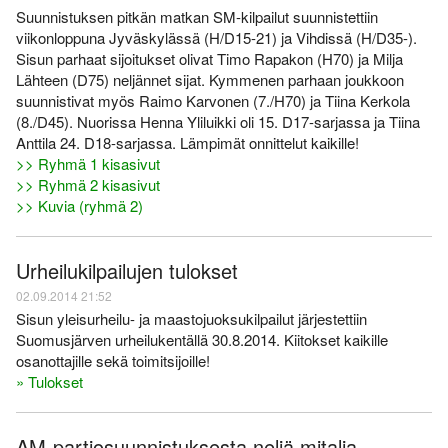
Suunnistuksen pitkän matkan SM-kilpailut suunnistettiin
viikonloppuna Jyväskylässä (H/D15-21) ja Vihdissä (H/D35-).
Sisun parhaat sijoitukset olivat Timo Rapakon (H70) ja Milja
Lähteen (D75) neljännet sijat. Kymmenen parhaan joukkoon
suunnistivat myös Raimo Karvonen (7./H70) ja Tiina Kerkola
(8./D45). Nuorissa Henna Yliluikki oli 15. D17-sarjassa ja Tiina
Anttila 24. D18-sarjassa. Lämpimät onnittelut kaikille!
>> Ryhmä 1 kisasivut
>> Ryhmä 2 kisasivut
>> Kuvia (ryhmä 2)
Urheilukilpailujen tulokset
02.09.2014 21:52
Sisun yleisurheilu- ja maastojuoksukilpailut järjestettiin
Suomusjärven urheilukentällä 30.8.2014. Kiitokset kaikille
osanottajille sekä toimitsijoille!
» Tulokset
AM-partiosuunnistuksesta neljä mitalia