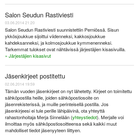
Salon Seudun Rastiviesti
03.06.2014 21:20
Salon Seudun Rastiviesti suunnistettiin Perniössä. Sisun
ykkösjoukkue sijoittui viidenneksi, kakkosjoukkue
kahdeksanneksi, ja kolmosjoukkue kymmenenneksi.
Tarkemmat tulokset ovat nähtävissä järjestäjien kisasivuilla.
» Järjestäjien kisasivut
Jäsenkirjeet postitettu
02.06.2014 19:59
Tämän vuoden jäsenkirjeet on nyt lähetetty. Kirjeet on toimitettu
sähköpostilla heille, joiden sähköpostiosoite on
jäsenrekisterissä, ja muille perinteisellä postilla. Jos
jäsenkirjeesi ei tule perille lähipäivinä, ota yhteyttä
rahastonhoitaja Merja Sinnelään (
yhteystiedot
). Merjalle voi
ilmoittaa myös sähköpostiosoitteensa sekä kaikki muut
mahdolliset tiedot jäsenyyteen liittyen.