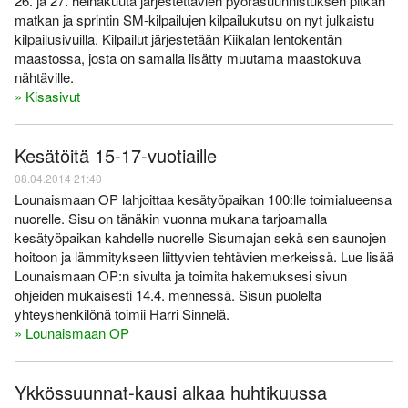
26. ja 27. heinäkuuta järjestettävien pyöräsuunnistuksen pitkän
matkan ja sprintin SM-kilpailujen kilpailukutsu on nyt julkaistu
kilpailusivuilla. Kilpailut järjestetään Kiikalan lentokentän
maastossa, josta on samalla lisätty muutama maastokuva
nähtäville.
» Kisasivut
Kesätöitä 15-17-vuotiaille
08.04.2014 21:40
Lounaismaan OP lahjoittaa kesätyöpaikan 100:lle toimialueensa
nuorelle. Sisu on tänäkin vuonna mukana tarjoamalla
kesätyöpaikan kahdelle nuorelle Sisumajan sekä sen saunojen
hoitoon ja lämmitykseen liittyvien tehtävien merkeissä. Lue lisää
Lounaismaan OP:n sivulta ja toimita hakemuksesi sivun
ohjeiden mukaisesti 14.4. mennessä. Sisun puolelta
yhteyshenkilönä toimii Harri Sinnelä.
» Lounaismaan OP
Ykkössuunnat-kausi alkaa huhtikuussa