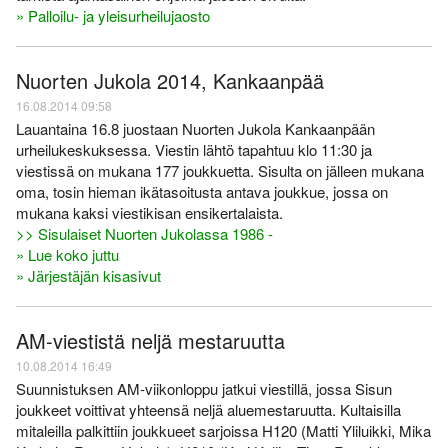
» Palloilu- ja yleisurheilujaosto
Nuorten Jukola 2014, Kankaanpää
16.08.2014 09:58
Lauantaina 16.8 juostaan Nuorten Jukola Kankaanpään
urheilukeskuksessa. Viestin lähtö tapahtuu klo 11:30 ja
viestissä on mukana 177 joukkuetta. Sisulta on jälleen mukana
oma, tosin hieman ikätasoitusta antava joukkue, jossa on
mukana kaksi viestikisan ensikertalaista.
>> Sisulaiset Nuorten Jukolassa 1986 -
» Lue koko juttu
» Järjestäjän kisasivut
AM-viestistä neljä mestaruutta
10.08.2014 16:49
Suunnistuksen AM-viikonloppu jatkui viestillä, jossa Sisun
joukkeet voittivat yhteensä neljä aluemestaruutta. Kultaisilla
mitaleilla palkittiin joukkueet sarjoissa H120 (Matti Yliluikki, Mika