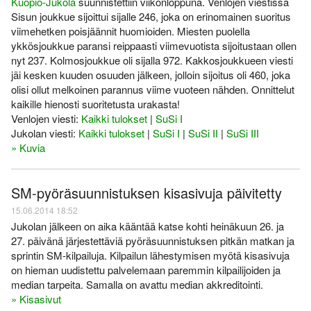
Kuopio-Jukola
suunnistettiin viikonloppuna. Venlojen viestissä
Sisun joukkue sijoittui sijalle 246, joka on erinomainen suoritus
viimehetken poisjäännit huomioiden. Miesten puolella
ykkösjoukkue paransi reippaasti viimevuotista sijoitustaan ollen
nyt 237. Kolmosjoukkue oli sijalla 972. Kakkosjoukkueen viesti
jäi kesken kuuden osuuden jälkeen, jolloin sijoitus oli 460, joka
olisi ollut melkoinen parannus viime vuoteen nähden. Onnittelut
kaikille hienosti suoritetusta urakasta!
Venlojen viesti:
Kaikki tulokset
|
SuSi I
Jukolan viesti:
Kaikki tulokset
|
SuSi I
|
SuSi II
|
SuSi III
» Kuvia
SM-pyöräsuunnistuksen kisasivuja päivitetty
15.06.2014 18:52
Jukolan jälkeen on aika kääntää katse kohti heinäkuun 26. ja
27. päivänä järjestettäviä pyöräsuunnistuksen pitkän matkan ja
sprintin SM-kilpailuja. Kilpailun lähestymisen myötä kisasivuja
on hieman uudistettu palvelemaan paremmin kilpailijoiden ja
median tarpeita. Samalla on avattu median akkreditointi.
» Kisasivut