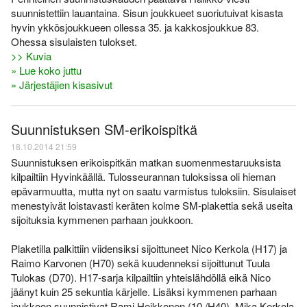
suunnistettiin lauantaina. Sisun joukkueet suoriutuivat kisasta
hyvin ykkösjoukkueen ollessa 35. ja kakkosjoukkue 83.
Ohessa sisulaisten tulokset.
>> Kuvia
» Lue koko juttu
» Järjestäjien kisasivut
Suunnistuksen SM-erikoispitkä
18.10.2014 21:59
Suunnistuksen erikoispitkän matkan suomenmestaruuksista
kilpailtiin Hyvinkäällä. Tulosseurannan tuloksissa oli hieman
epävarmuutta, mutta nyt on saatu varmistus tuloksiin. Sisulaiset
menestyivät loistavasti keräten kolme SM-plakettia sekä useita
sijoituksia kymmenen parhaan joukkoon.
Plaketilla palkittiin viidensiksi sijoittuneet Nico Kerkola (H17) ja
Raimo Karvonen (H70) sekä kuudenneksi sijoittunut Tuula
Tulokas (D70). H17-sarja kilpailtiin yhteislähdöllä eikä Nico
jäänyt kuin 25 sekuntia kärjelle. Lisäksi kymmenen parhaan
joukkoon suunnistivat Rami Heikkonen (10./H40), Mika Kerkola