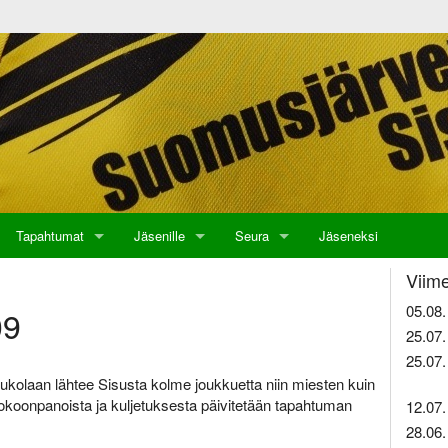
Tapahtumat
Jäsenille
Seura
Jäseneksi
Viime
05.08.
09
25.07.
25.07.
ukolaan lähtee Sisusta kolme joukkuetta niin miesten kuin
 kokoonpanoista ja kuljetuksesta päivitetään tapahtuman
12.07.
28.06.