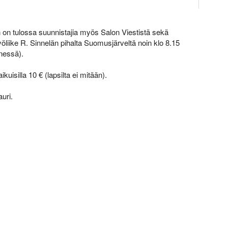
 on tulossa suunnistajia myös Salon Viestistä sekä
yöliike R. Sinnelän pihalta Suomusjärveltä noin klo 8.15
nnessä).
uisilla 10 € (lapsilta ei mitään).
uri.