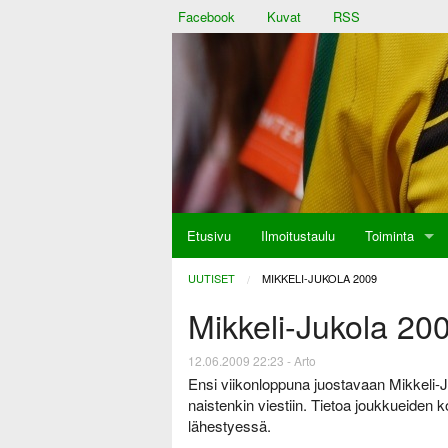
Facebook
Kuvat
RSS
Etusivu
Ilmoitustaulu
Toiminta
aulu
UUTISET
CURRENT:
MIKKELI-JUKOLA 2009
Mikkeli-Jukola 20
at
12.06.2009 22:23 - Arto
Ensi viikonloppuna juostavaan Mikkeli-J
naistenkin viestiin. Tietoa joukkueiden
lähestyessä.