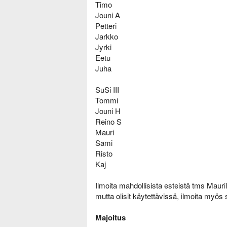
Timo
Jouni A
Petteri
Jarkko
Jyrki
Eetu
Juha
SuSi III
Tommi
Jouni H
Reino S
Mauri
Sami
Risto
Kaj
Ilmoita mahdollisista esteistä tms Mauril
mutta olisit käytettävissä, ilmoita myös 
Majoitus