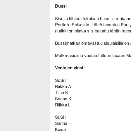
i
Bussi
Sisulta lähtee Jukolaan bussi ja mukaan
Perttelin Peikoista. Lähtö tapahtuu Puut
(kaikki on oltava siis pakattu tähän me
Bussimatkan omavastuu sisulaisille on aik
Matka-asioista vastaa tuttuun tapaan Ma
Venlojen viesti
SuSi I
Riikka A
Tiina K
Sanna K
Riikka L
SuSi II
Sanna H
Kaisa