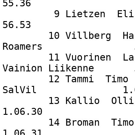
55.36

         9 Lietzen  Elise                    SuSi                   
56.53

        10 Villberg  Hannu                   
Roamers                
        11 Vuorinen  Lasse                   
Vainion Liikenne       
        12 Tammi  Timo                       
SalVil               1.
        13 Kallio  Olli                      SuSi                 
1.06.30

        14 Broman  Timo                      KisKi                
1.06.31
