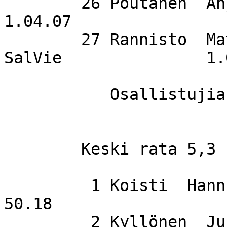
        26 Poutanen  Anja                    SuSi                 
1.04.07

        27 Rannisto  Matti                   
SalVie               1.
           Osallistujia    27

	Keski rata 5,3 km

         1 Koisti  Hannu                     SuSi                   
50.18

         2 Kyllönen  Jukka                   NMP                    