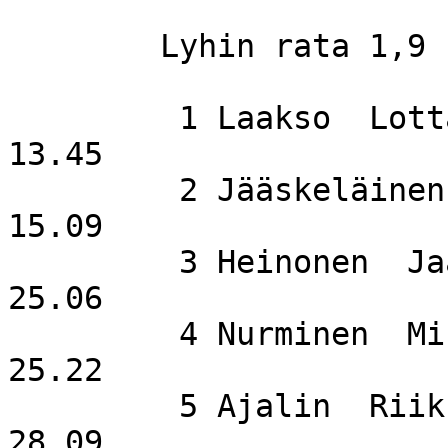
	Lyhin rata 1,9 km

         1 Laakso  Lotta                     PePe                   
13.45

         2 Jääskeläinen  Eeva                KiU                    
15.09

         3 Heinonen  Jaana                   KiU                    
25.06

         4 Nurminen  Minna                   SuSi                   
25.22

         5 Ajalin  Riikka                    SuSi                   
28.09
