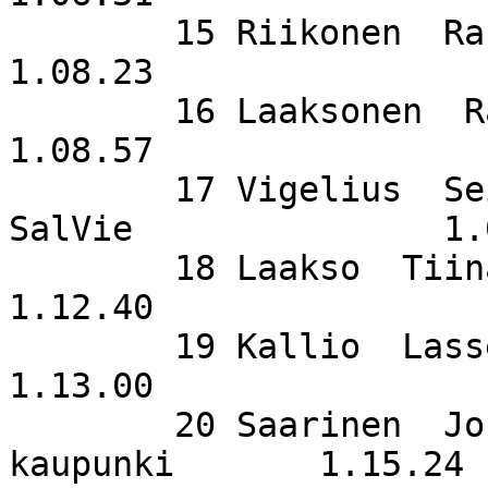
        15 Riikonen  Rauno                   PePe                 
1.08.23

        16 Laaksonen  Raili                                       
1.08.57

        17 Vigelius  Seija                   
SalVie               1.
        18 Laakso  Tiina                     PePe                 
1.12.40

        19 Kallio  Lasse                     SuSi                 
1.13.00

        20 Saarinen  Jouni                   Salon 
kaupunki       1.15.24
