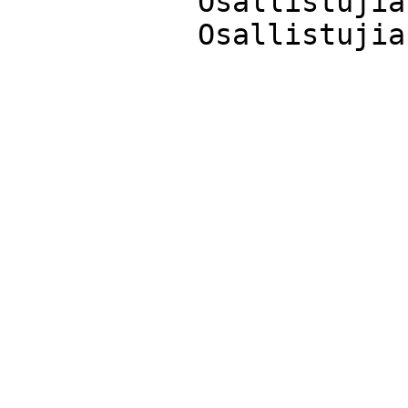
	   Osallistujia  9
