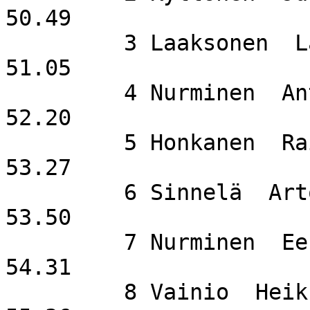
50.49

         3 Laaksonen  Lasse                                         
51.05

         4 Nurminen  Antti                   SuSi                   
52.20

         5 Honkanen  Raimo                   AngA                   
53.27

         6 Sinnelä  Arto                     SuSi                   
53.50

         7 Nurminen  Eero                    SuSi                   
54.31

         8 Vainio  Heikki                    KisKi                  