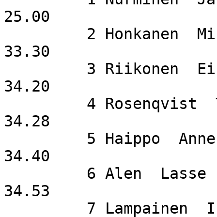
25.00

         2 Honkanen  Mika                    Nokia                  
33.30

         3 Riikonen  Eino                                           
34.20

         4 Rosenqvist  Touko                                        
34.28

         5 Haippo  Anne                                             
34.40

         6 Alen  Lasse                                              
34.53

         7 Lampainen  Ismo                   KTU                    