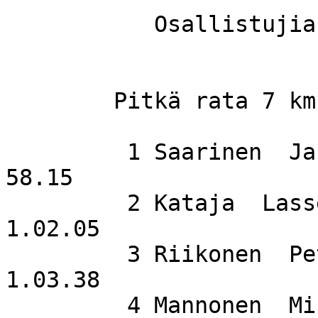
           Osallistujia    25

	Pitkä rata 7 km

         1 Saarinen  Jarkko                  Delta                  
58.15

         2 Kataja  Lasse                                          
1.02.05

         3 Riikonen  Petri                   SuSi                 
1.03.38

         4 Mannonen  Mikko                                        