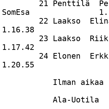
        21 Penttilä  Pekka                   
SomEsa               1.
        22 Laakso  Elina                     PePe                 
1.16.38

        23 Laakso  Riikka                    PePe                 
1.17.42

        24 Elonen  Erkki                     SV                   
1.20.55

           Ilman aikaa

           Ala-Uotila  Esa                       
