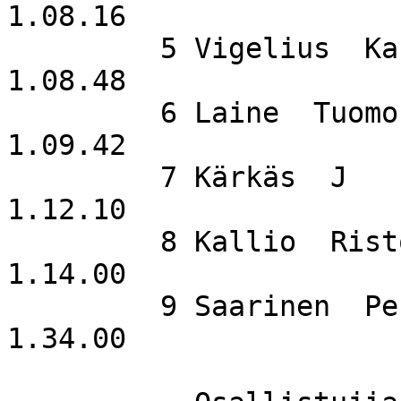
1.08.16

         5 Vigelius  Kari                    NMP                  
1.08.48

         6 Laine  Tuomo                      Delta                
1.09.42

         7 Kärkäs  J                                              
1.12.10

         8 Kallio  Risto                                          
1.14.00

         9 Saarinen  Pertti                  Nokia                
1.34.00
