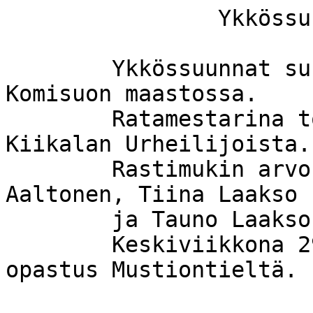
		Ykkössuunnat 22.8.2001

	Ykkössuunnat suunnistettiin Kiikalan 
Komisuon maastossa.

	Ratamestarina toimi Keijo Linnakoski 
Kiikalan Urheilijoista.

	Rastimukin arvonnassa voittivat Johanna 
Aaltonen, Tiina Laakso

	ja Tauno Laaksonen.

	Keskiviikkona 29.8. Ykkössuunnat Kiskossa, 
opastus Mustiontieltä.
