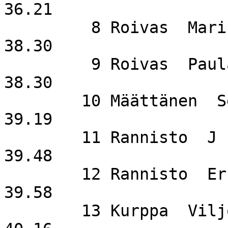
36.21

         8 Roivas  Marika                    SuSi                   
38.30

         9 Roivas  Paula                     SuSi                   
38.30

        10 Määttänen  Seija                  SuSi                   
39.19

        11 Rannisto  J                                              
39.48

        12 Rannisto  Erkki                   MuKi                   
39.58

        13 Kurppa  Viljo                     R-P                    