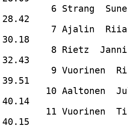
         6 Strang  Sune                      SuSi                   
28.42

         7 Ajalin  Riia                      SuSi                   
30.18

         8 Rietz  Janniina                                          
32.43

         9 Vuorinen  Riina                   Salo                   
39.51

        10 Aaltonen  Julia                   Salo                   
40.14

        11 Vuorinen  Tiia                    Salo                   
40.15
