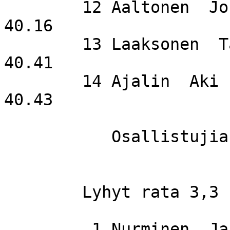
        12 Aaltonen  Johanna                 Salo                   
40.16

        13 Laaksonen  Tauno                  SuSi                   
40.41

        14 Ajalin  Aki                       SuSi                   
40.43

           Osallistujia   14

	Lyhyt rata 3,3 km 

         1 Nurminen  Janne                   SuSi                   