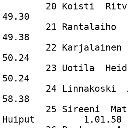
        20 Koisti  Ritva                     SuSi                   
49.30

        21 Rantalaiho  Henri                 SuSi                   
49.38

        22 Karjalainen  Sanna                SuSi                   
50.24

        23 Uotila  Heidi                                            
50.24

        24 Linnakoski  Aune                  KiU                    
58.38

        25 Sireeni  Matti                    Märyn 
Huiput         1.01.58
