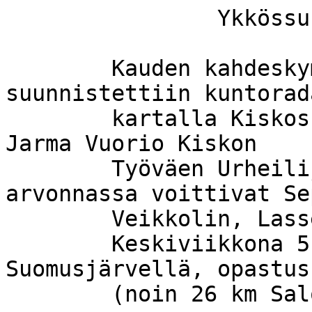
		Ykkössuunnat 29.8.2001

	Kauden kahdeskymmenes Ykkössuunnat 
suunnistettiin kuntorada
	kartalla Kiskossa.  Ratamestarina toimi 
Jarma Vuorio Kiskon

	Työväen Urheilijoista. Rastimukin 
arvonnassa voittivat Sep
	Veikkolin, Lasse Alen ja Jari Peltonen.

	Keskiviikkona 5.9. Ykkössuunnat 
Suomusjärvellä, opastus
	(noin 26 km Salosta)
