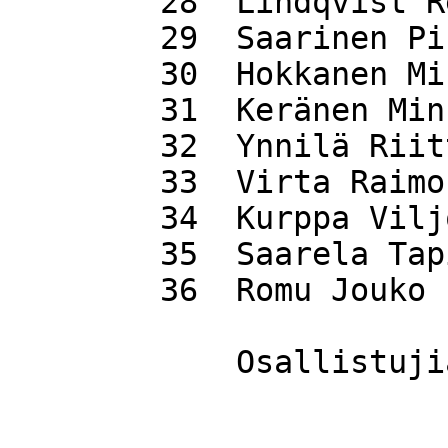
 	28  Lindqvist Reijo                71.42

 	29  Saarinen Pirjo                 71.50

 	30  Hokkanen Mika                  72.25

 	31  Keränen Minna                  72.27

 	32  Ynnilä Riitta                  74.10

 	33  Virta Raimo                    75.07

 	34  Kurppa Viljo                   78.10

 	35  Saarela Tapio                  78.16

 	36  Romu Jouko                     88.55

	    Osallistujia  36
