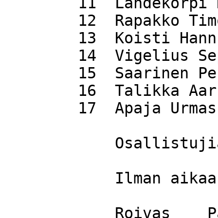
 	11  Lähdekorpi Kauko               60.29

 	12  Rapakko Timo                   63.54

 	13  Koisti Hannu                   64.25

 	14  Vigelius Seppo                 71.57

 	15  Saarinen Pertti                74.34

 	16  Talikka Aarne                  86.29

 	17  Apaja Urmas                    86.37

            Osallistujia  17

    	    Ilman aikaa

     	    Roivas    Paula
