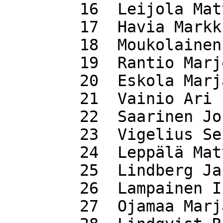
 	16  Leijola Matti                  54.47

 	17  Havia Markku                   55.10

 	18  Moukolainen Aulis              56.10

 	19  Rantio Marjo                   56.20

 	20  Eskola Marjaana                56.26

 	21  Vainio Ari                     56.55

 	22  Saarinen Jouni                 59.07

 	23  Vigelius Seija                 61.44

 	24  Leppälä Matti                  62.32

 	25  Lindberg Jan                   62.45

 	26  Lampainen Ismo                 69.46

 	27  Ojamaa Marja-Liisa             70.50
