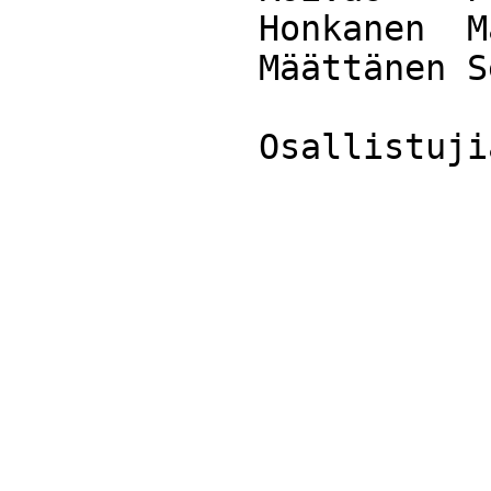
            Honkanen  Mari

            Määttänen Seija

            Osal