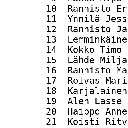
 	10  Rannisto Erkki                 30.42

 	11  Ynnilä Jesse                   30.44

 	12  Rannisto Jaakko                30.47

 	13  Lemminkäinen Erkki             31.24

 	14  Kokko Timo                     31.28

 	15  Lähde Milja                    32.16

 	16  Rannisto Matti                 33.34

 	17  Roivas Marika                  35.25

 	18  Karjalainen Lauri              36.14

 	19  Alen Lasse                     39.59

 	20  Haippo Anne                    40.00

 	21  Koisti Ritva                   43.05
