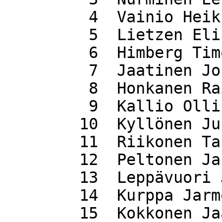
 	 4  Vainio Heikki                  43.31

 	 5  Lietzen Elise                  44.05

 	 6  Himberg Timo                   44.28

 	 7  Jaatinen Jouni                 46.57

 	 8  Honkanen Raimo                 46.58

 	 9  Kallio Olli                    47.06

 	10  Kyllönen Jukka                 47.25

 	11  Riikonen Tauno                 49.27

 	12  Peltonen Jari                  51.01

 	13  Leppävuori Juha                54.28

 	14  Kurppa Jarmo                   54.33

 	15  Kokkonen Jaana                 54.36
