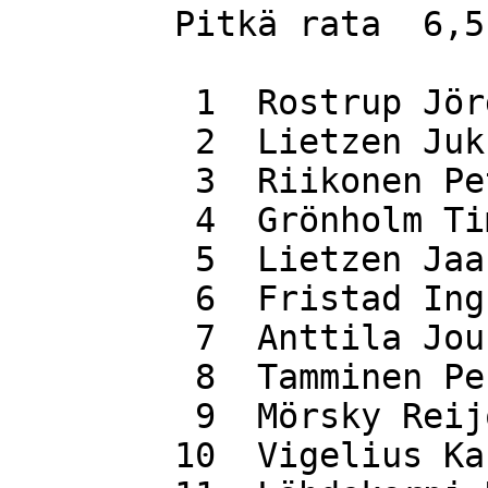
	Pitkä rata  6,5 km

 	 1  Rostrup Jörgen                 38.53

 	 2  Lietzen Jukka                  42.26

 	 3  Riikonen Petri                 47.56

 	 4  Grönholm Timo                  50.04

 	 5  Lietzen Jaakko                 53.22

 	 6  Fristad Ingun                  53.38

 	 7  Anttila Jouni                  57.25

 	 8  Tamminen Pentti                58.35

 	 9  Mörsky Reijo                   60.15

 	10  Vigelius Kari                  60.27
