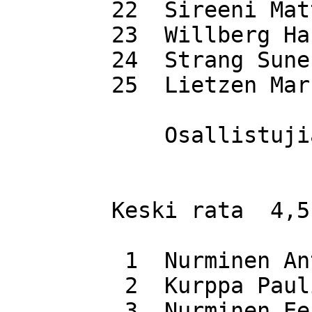
 	22  Sireeni Matti                  45.11

 	23  Willberg Hannu                 54.19

 	24  Strang Sune                    59.18

 	25  Lietzen Markku                 64.11

	    Osallistujia   25

	Keski rata  4,5 km

  	 1  Nurminen Antti                 39.00

 	 2  Kurppa Pauli                   41.46

 	 3  Nurminen Eero                  42.03
