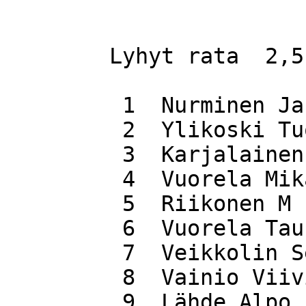
	Lyhyt rata  2,5 km         

 	 1  Nurminen Janne                 19.04

 	 2  Ylikoski Tuomo                 22.38

 	 3  Karjalainen Sanna              25.23

 	 4  Vuorela Mika                   25.45

 	 5  Riikonen M                     29.00

 	 6  Vuorela Tauno                  29.40

 	 7  Veikkolin Seppo                29.57

 	 8  Vainio Viivi                   30.13

 	 9  Lähde Alpo                     30.21
