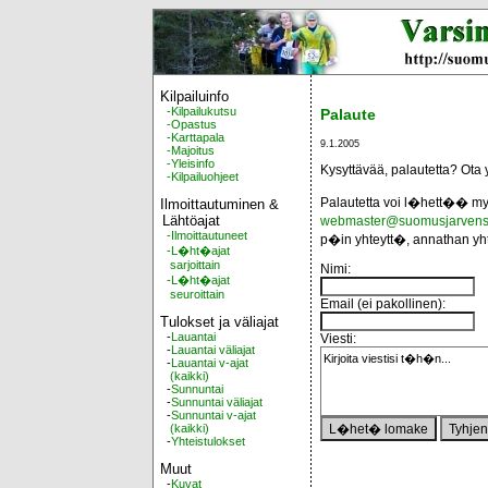
Kilpailuinfo
-Kilpailukutsu
Palaute
-Opastus
-Karttapala
9.1.2005
-Majoitus
-Yleisinfo
Kysyttävää, palautetta? Ota y
-Kilpailuohjeet
Palautetta voi l�hett�� my
Ilmoittautuminen &
Lähtöajat
webmaster@suomusjarvensi
-Ilmoittautuneet
p�in yhteytt�, annathan yht
-L�ht�ajat
sarjoittain
Nimi:
-L�ht�ajat
seuroittain
Email (ei pakollinen):
Tulokset ja väliajat
-
Lauantai
Viesti:
-
Lauantai väliajat
-
Lauantai v-ajat
(kaikki)
-
Sunnuntai
-
Sunnuntai väliajat
-
Sunnuntai v-ajat
(kaikki)
-
Yhteistulokset
Muut
-
Kuvat