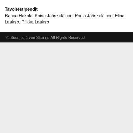
Varsinais-Suomen AM-
Ylläpito
keskimatka 3.6.2018
Tavoitestipendit
Rauno Hakala, Kaisa Jääskeläinen, Paula Jääskeläinen, Elina
Tulosarkisto
Laakso, Riikka Laakso
© Suomusjärven Sisu ry. All Rights Reserved.