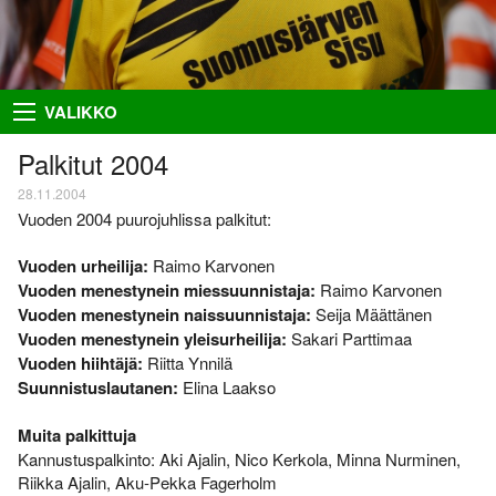
Takaisin
Takaisin
Takaisin
Takaisin
VALIKKO
Hiihto
Riston Hölkkä
Kuvat
Seuraesittely
Palkitut 2004
Palloilu- ja yleisurheilu
Ykkössuunnat
Puvut
Organisaatio
28.11.2004
Vuoden 2004 puurojuhlissa palkitut:
Sisumaja
AIEMMAT
SUUNNISTAJILLE
SEURAA MEITÄ
Vuoden urheilija:
Raimo Karvonen
Salon Seudun Rastiviesti 2023
Ilmoittautumisohjeet
Facebook
Suunnistus
Vuoden menestynein miessuunnistaja:
Raimo Karvonen
Karjalan Liiton
Irma
Flickr
Vuoden menestynein naissuunnistaja:
Seija Määttänen
Uutiset
suunnistusmestaruuskilpailut
Vuoden menestynein yleisurheilija:
Sakari Parttimaa
28.8.2021
Netti-ilmo
RSS
Kalenteri
Vuoden hiihtäjä:
Riitta Ynnilä
Varsinais-Suomen Rastipäivät
Suunnistuslautanen:
Elina Laakso
JÄSENTEN SIVUJA
8.–9.8.2020
Menneitä
Timo Rapakko
Muita palkittuja
Varsinais-Suomen AM-yö
7.9.2018
Kannustuspalkinto: Aki Ajalin, Nico Kerkola, Minna Nurminen,
Intranet
Riikka Ajalin, Aku-Pekka Fagerholm