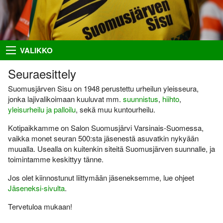
Takaisin
Takaisin
Takaisin
Takaisin
VALIKKO
Hiihto
Riston Hölkkä
Kuvat
Seuraesittely
Seuraesittely
Palloilu- ja yleisurheilu
Ykkössuunnat
Puvut
Organisaatio
Suomusjärven Sisu on 1948 perustettu urheilun yleisseura,
jonka lajivalikoimaan kuuluvat mm.
suunnistus
,
hiihto
,
Sisumaja
AIEMMAT
SUUNNISTAJILLE
SEURAA MEITÄ
yleisurheilu ja palloilu
, sekä muu kuntourheilu.
Salon Seudun Rastiviesti 2023
Ilmoittautumisohjeet
Facebook
Suunnistus
Kotipaikkamme on Salon Suomusjärvi Varsinais-Suomessa,
vaikka monet seuran 500:sta jäsenestä asuvatkin nykyään
Karjalan Liiton
Irma
Flickr
Uutiset
suunnistusmestaruuskilpailut
muualla. Usealla on kuitenkin siteitä Suomusjärven suunnalle, ja
28.8.2021
Netti-ilmo
RSS
toimintamme keskittyy tänne.
Kalenteri
Varsinais-Suomen Rastipäivät
Jos olet kiinnostunut liittymään jäseneksemme, lue ohjeet
JÄSENTEN SIVUJA
8.–9.8.2020
Menneitä
Jäseneksi-sivulta
.
Timo Rapakko
Varsinais-Suomen AM-yö
7.9.2018
Tervetuloa mukaan!
Intranet