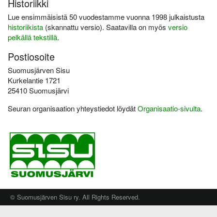
Historiikki
Varsinais-Suomen AM-
Ylläpito
keskimatka 3.6.2018
Lue ensimmäisistä 50 vuodestamme vuonna 1998 julkaistusta
Tulosarkisto
historiikista
(skannattu versio). Saatavilla on myös
versio
pelkällä tekstillä
.
Postiosoite
Suomusjärven Sisu
Kurkelantie 1721
25410 Suomusjärvi
Seuran organisaation yhteystiedot löydät
Organisaatio-sivulta
.
© Suomusjärven Sisu ry. All Rights Reserved.