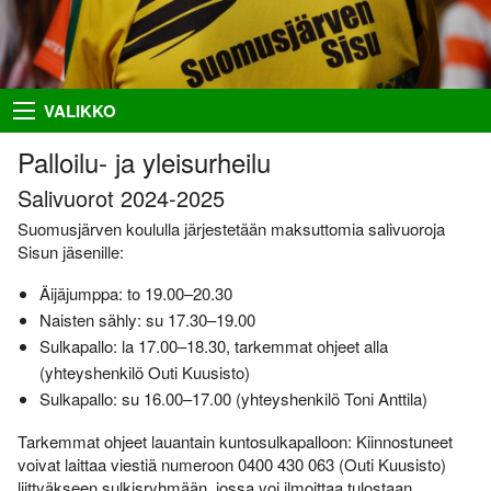
Takaisin
Takaisin
Takaisin
Takaisin
VALIKKO
Hiihto
Riston Hölkkä
Kuvat
Seuraesittely
Palloilu- ja yleisurheilu
Palloilu- ja yleisurheilu
Ykkössuunnat
Puvut
Organisaatio
Salivuorot 2024-2025
Suomusjärven koululla järjestetään maksuttomia salivuoroja
Sisumaja
AIEMMAT
SUUNNISTAJILLE
SEURAA MEITÄ
Sisun jäsenille:
Salon Seudun Rastiviesti 2023
Ilmoittautumisohjeet
Facebook
Suunnistus
Äijäjumppa: to 19.00–20.30
Karjalan Liiton
Irma
Flickr
Uutiset
Naisten sähly: su 17.30–19.00
suunnistusmestaruuskilpailut
28.8.2021
Sulkapallo: la 17.00–18.30, tarkemmat ohjeet alla
Netti-ilmo
RSS
Kalenteri
(yhteyshenkilö Outi Kuusisto)
Varsinais-Suomen Rastipäivät
JÄSENTEN SIVUJA
8.–9.8.2020
Menneitä
Sulkapallo: su 16.00–17.00 (yhteyshenkilö Toni Anttila)
Timo Rapakko
Varsinais-Suomen AM-yö
Tarkemmat ohjeet lauantain kuntosulkapalloon: Kiinnostuneet
7.9.2018
Intranet
voivat laittaa viestiä numeroon 0400 430 063 (Outi Kuusisto)
liittyäkseen sulkisryhmään, jossa voi ilmoittaa tulostaan.