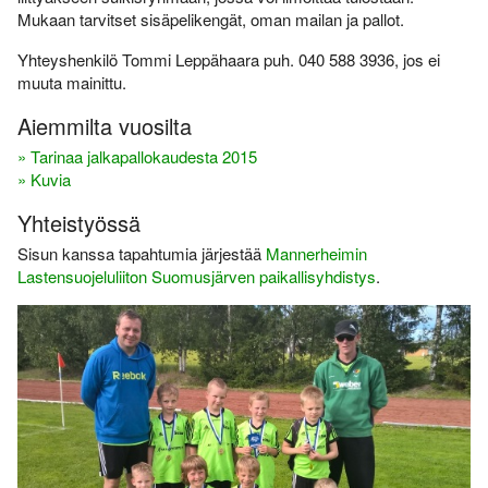
Varsinais-Suomen AM-
Ylläpito
Mukaan tarvitset sisäpelikengät, oman mailan ja pallot.
keskimatka 3.6.2018
Yhteyshenkilö Tommi Leppähaara puh. 040 588 3936, jos ei
Tulosarkisto
muuta mainittu.
Aiemmilta vuosilta
» Tarinaa jalkapallokaudesta 2015
» Kuvia
Yhteistyössä
Sisun kanssa tapahtumia järjestää
Mannerheimin
Lastensuojeluliiton Suomusjärven paikallisyhdistys
.