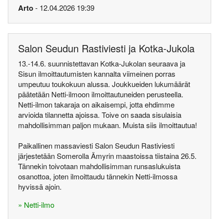
Arto
- 12.04.2026 19:39
Salon Seudun Rastiviesti ja Kotka-Jukola
13.-14.6. suunnistettavan Kotka-Jukolan seuraava ja
Sisun ilmoittautumisten kannalta viimeinen porras
umpeutuu toukokuun alussa. Joukkueiden lukumäärät
päätetään Netti-ilmoon ilmoittautuneiden perusteella.
Netti-ilmon takaraja on aikaisempi, jotta ehdimme
arvioida tilannetta ajoissa. Toive on saada sisulaisia
mahdollisimman paljon mukaan. Muista siis ilmoittautua!
Paikallinen massaviesti Salon Seudun Rastiviesti
järjestetään Somerolla Ämyrin maastoissa tiistaina 26.5.
Tännekin toivotaan mahdollisimman runsaslukuista
osanottoa, joten ilmoittaudu tännekin Netti-ilmossa
hyvissä ajoin.
» Netti-ilmo