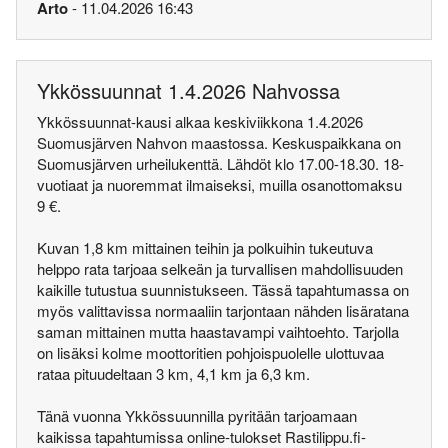
Arto
- 11.04.2026 16:43
Ykkössuunnat 1.4.2026 Nahvossa
Ykkössuunnat-kausi alkaa keskiviikkona 1.4.2026
Suomusjärven Nahvon maastossa. Keskuspaikkana on
Suomusjärven urheilukenttä. Lähdöt klo 17.00-18.30. 18-
vuotiaat ja nuoremmat ilmaiseksi, muilla osanottomaksu
9 €.
Kuvan 1,8 km mittainen teihin ja polkuihin tukeutuva
helppo rata tarjoaa selkeän ja turvallisen mahdollisuuden
kaikille tutustua suunnistukseen. Tässä tapahtumassa on
myös valittavissa normaaliin tarjontaan nähden lisäratana
saman mittainen mutta haastavampi vaihtoehto. Tarjolla
on lisäksi kolme moottoritien pohjoispuolelle ulottuvaa
rataa pituudeltaan 3 km, 4,1 km ja 6,3 km.
Tänä vuonna Ykkössuunnilla pyritään tarjoamaan
kaikissa tapahtumissa online-tulokset Rastilippu.fi-