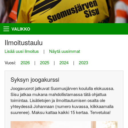
Takaisin
Takaisin
Takaisin
Takaisin
VALIKKO
Hiihto
Riston Hölkkä
Kuvat
Seuraesittely
Ilmoitustaulu
Palloilu- ja yleisurheilu
Ykkössuunnat
Puvut
Organisaatio
Lisää uusi ilmoitus
|
Näytä uusimmat
Sisumaja
AIEMMAT
SUUNNISTAJILLE
SEURAA MEITÄ
Vuosi:
2026
|
2025
|
2024
|
2023
Salon Seudun Rastiviesti 2023
Ilmoittautumisohjeet
Facebook
Suunnistus
Syksyn joogakurssi
Karjalan Liiton
Irma
Flickr
Uutiset
suunnistusmestaruuskilpailut
Joogavuorot jatkuvat Suomusjärven koululla elokuussa.
28.8.2021
Netti-ilmo
RSS
Kalenteri
Sisu jatkaa mukana mahdollistamassa tätä ohjattua
Varsinais-Suomen Rastipäivät
toimintaa. Lisätietojen ja ilmoittautumisen osalta ole
JÄSENTEN SIVUJA
8.–9.8.2020
Menneitä
yhteydessä Johannaan (numero kuvassa, klikkaamalla
Timo Rapakko
suurenee). Maksu kattaa kaikki 15 kertaa. Tervetuloa!
Varsinais-Suomen AM-yö
7.9.2018
Intranet