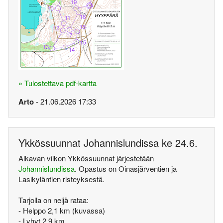
» Tulostettava pdf-kartta
Arto
- 21.06.2026 17:33
Ykkössuunnat Johannislundissa ke 24.6.
Alkavan viikon Ykkössuunnat järjestetään
Johannislundissa
. Opastus on Oinasjärventien ja
Lasikyläntien risteyksestä.
Tarjolla on neljä rataa:
- Helppo 2,1 km (kuvassa)
- Lyhyt 2,9 km