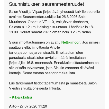
Suunnistuksen seuranmestaruudet
Salon Viesti ja Vilpas järjestävät yhdessä kaikille seuroille
avoimet Seuramestaruuskilpailut 26.8.2026 Salon
Muurlassa. Opastus VT 110, Valkjärven tienhaara,
Salosta n. 12 km Helsingin suuntaan. Lähdöt kello 18-
19.00. Seurat saavat kukin oman noin 3.2 km radan.
Sisun ilmoittautuminen on avattu
Netti-ilmoon
. Jos nimesi
puuttuu sieltä, ilmoittaudu Artolle
(arto(a)suomusjarvensisu.fi). Ilmoittautumisten
perusteella sisulaisten arvioitu määrä ilmoitetaan
järjestäjille 16.8. mennessä. Ennakkoilmoittautuminen on
siis erittäin toivottavaa, jotta Sisulle varataan riittävästi
karttoja. Seura vastaa osanottomaksuista.
Lue tarkemmat tiedot tapahtumasta ja maastosta Salon
Viestin sivuilta oheisesta linkistä.
» Kilpailukutsu
Arto
- 27.07.2026 11:20