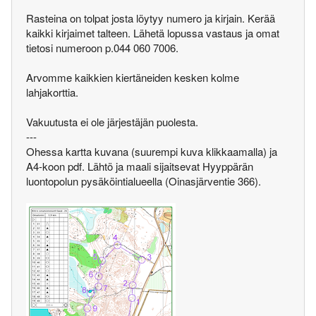
Rasteina on tolpat josta löytyy numero ja kirjain. Kerää
kaikki kirjaimet talteen. Lähetä lopussa vastaus ja omat
tietosi numeroon p.044 060 7006.
Arvomme kaikkien kiertäneiden kesken kolme
lahjakorttia.
Vakuutusta ei ole järjestäjän puolesta.
---
Ohessa kartta kuvana (suurempi kuva klikkaamalla) ja
A4-koon pdf. Lähtö ja maali sijaitsevat Hyyppärän
luontopolun pysäköintialueella (Oinasjärventie 366).