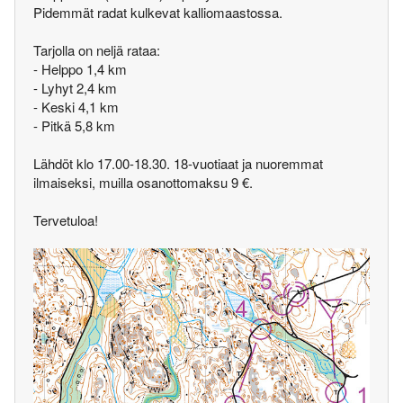
Pidemmät radat kulkevat kalliomaastossa.
Tarjolla on neljä rataa:
- Helppo 1,4 km
- Lyhyt 2,4 km
- Keski 4,1 km
- Pitkä 5,8 km
Lähdöt klo 17.00-18.30. 18-vuotiaat ja nuoremmat
ilmaiseksi, muilla osanottomaksu 9 €.
Tervetuloa!