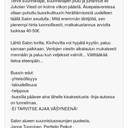
Terve suunnistajat, suunnistajien joulu ja juhannus eli
Jukolan Viesti on kolme viikon päästä. Aluepalavereissa
ollaan puhuttu bussikulttuurin herättämisestä uudelleen
täällä Salon seudulla.. Mitä enemmän lähtijöitä, sen
pienempi hinta luonnollisesti, matkakustannus arviolta
luokkaa 40-50€.
Lähtö Salon torilta, Kivihovilta voi hypätä kyytiin, paluu
samaan paikkaan. Venlojen viestin aikataulun mukaisesti
mennään ja paluu kun veljekset valmiit... Välittääkää
tietoa eteenpäin...
Bussin edut:
-yhteisöllisyys
-taloudellisuus
-helppous
-bussilla pääsee aina lähelle kisakeskusta -linja-autossa
on tunnelmaa..
-EI TARVITSE AJAA VÄSYNEENÄ!
Salon alueen suunnistusseurojen puolesta,
Janne Tuominen, Perttelin Peikot