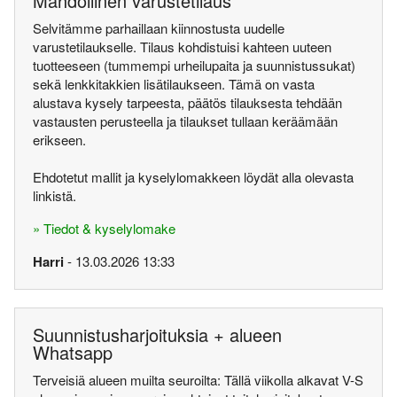
Mahdollinen varustetilaus
Selvitämme parhaillaan kiinnostusta uudelle
varustetilaukselle. Tilaus kohdistuisi kahteen uuteen
tuotteeseen (tummempi urheilupaita ja suunnistussukat)
sekä lenkkitakkien lisätilaukseen. Tämä on vasta
alustava kysely tarpeesta, päätös tilauksesta tehdään
vastausten perusteella ja tilaukset tullaan keräämään
erikseen.
Ehdotetut mallit ja kyselylomakkeen löydät alla olevasta
linkistä.
» Tiedot & kyselylomake
Harri
- 13.03.2026 13:33
Suunnistusharjoituksia + alueen
Whatsapp
Terveisiä alueen muilta seuroilta: Tällä viikolla alkavat V-S