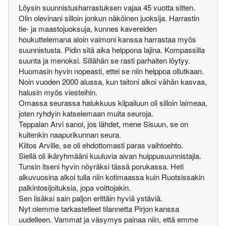
Löysin suunnistusharrastuksen vajaa 45 vuotta sitten.
Olin olevinani silloin jonkun näköinen juoksija. Harrastin
tie- ja maastojuoksuja, kunnes kavereiden
houkuttelemana aloin vaimoni kanssa harrastaa myös
suunnistusta. Pidin sitä aika helppona lajina. Kompassilla
suunta ja menoksi. Sillähän se rasti parhaiten löytyy.
Huomasin hyvin nopeasti, ettei se niin helppoa ollutkaan.
Noin vuoden 2000 alussa, kun taitoni alkoi vähän kasvaa,
halusin myös viesteihin.
Omassa seurassa halukkuus kilpailuun oli silloin laimeaa,
joten ryhdyin katselemaan muita seuroja.
Teppalan Arvi sanoi, jos lähdet, mene Sisuun, se on
kuitenkin naapurikunnan seura.
Kiitos Arville, se oli ehdottomasti paras vaihtoehto.
Siellä oli ikäryhmääni kuuluvia aivan huippusuunnistajia.
Tunsin itseni hyvin nöyräksi tässä porukassa. Heti
alkuvuosina alkoi tulla niin kotimaassa kuin Ruotsissakin
palkintosijoituksia, jopa voittojakin.
Sen lisäksi sain paljon erittäin hyviä ystäviä.
Nyt olemme tarkastelleet tilannetta Pirjon kanssa
uudelleen. Vammat ja väsymys painaa niin, että emme