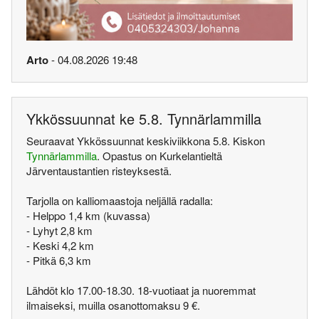
Arto
- 04.08.2026 19:48
Ykkössuunnat ke 5.8. Tynnärlammilla
Seuraavat Ykkössuunnat keskiviikkona 5.8. Kiskon
Tynnärlammilla
. Opastus on Kurkelantieltä
Järventaustantien risteyksestä.
Tarjolla on kalliomaastoja neljällä radalla:
- Helppo 1,4 km (kuvassa)
- Lyhyt 2,8 km
- Keski 4,2 km
- Pitkä 6,3 km
Lähdöt klo 17.00-18.30. 18-vuotiaat ja nuoremmat
ilmaiseksi, muilla osanottomaksu 9 €.