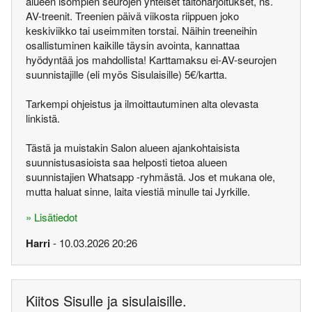
alueen isompien seurojen yhteiset taitoharjoitukset, ns.
AV-treenit. Treenien päivä viikosta riippuen joko
keskiviikko tai useimmiten torstai. Näihin treeneihin
osallistuminen kaikille täysin avointa, kannattaa
hyödyntää jos mahdollista! Karttamaksu ei-AV-seurojen
suunnistajille (eli myös Sisulaisille) 5€/kartta.
Tarkempi ohjeistus ja ilmoittautuminen alta olevasta
linkistä.
Tästä ja muistakin Salon alueen ajankohtaisista
suunnistusasioista saa helposti tietoa alueen
suunnistajien Whatsapp -ryhmästä. Jos et mukana ole,
mutta haluat sinne, laita viestiä minulle tai Jyrkille.
» Lisätiedot
Harri
- 10.03.2026 20:26
Kiitos Sisulle ja sisulaisille.