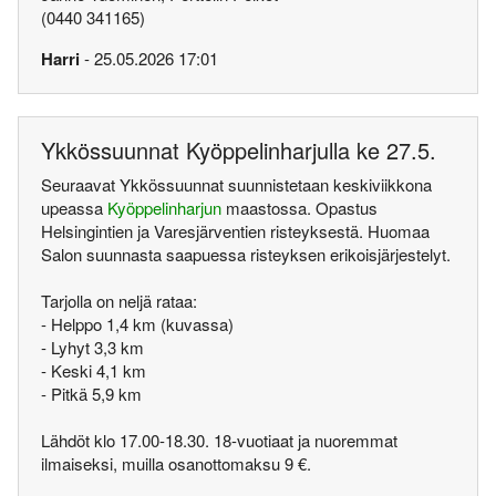
(0440 341165)
Harri
- 25.05.2026 17:01
Ykkössuunnat Kyöppelinharjulla ke 27.5.
Seuraavat Ykkössuunnat suunnistetaan keskiviikkona
upeassa
Kyöppelinharjun
maastossa. Opastus
Helsingintien ja Varesjärventien risteyksestä. Huomaa
Salon suunnasta saapuessa risteyksen erikoisjärjestelyt.
Tarjolla on neljä rataa:
- Helppo 1,4 km (kuvassa)
- Lyhyt 3,3 km
- Keski 4,1 km
- Pitkä 5,9 km
Lähdöt klo 17.00-18.30. 18-vuotiaat ja nuoremmat
ilmaiseksi, muilla osanottomaksu 9 €.