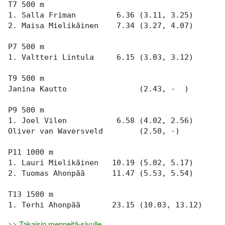
Varsinais-Suomen AM-
T7 500 m

Ylläpito
keskimatka 3.6.2018
1. Salla Friman         6.36 (3.11, 3.25)

2. Maisa Mielikäinen    7.34 (3.27, 4.07)

Tulosarkisto
P7 500 m

1. Valtteri Lintula     6.15 (3.03, 3.12)

T9 500 m

Janina Kautto                (2.43, -  )

P9 500 m

1. Joel Vilen           6.58 (4.02, 2.56)

Oliver van Waversveld        (2.50, -)

P11 1000 m

1. Lauri Mielikäinen   10.19 (5.02, 5.17)

2. Tuomas Ahonpää      11.47 (5.53, 5.54)

T13 1500 m

>> Takaisin menneitä-sivulle