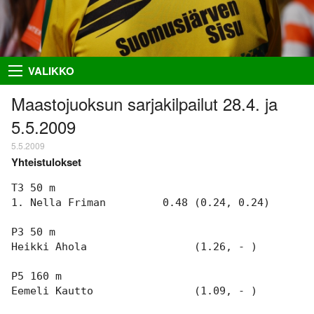
Takaisin
Takaisin
Takaisin
Takaisin
VALIKKO
Hiihto
Riston Hölkkä
Kuvat
Seuraesittely
Maastojuoksun sarjakilpailut 28.4. ja
5.5.2009
Palloilu- ja yleisurheilu
Ykkössuunnat
Puvut
Organisaatio
5.5.2009
Sisumaja
AIEMMAT
SUUNNISTAJILLE
SEURAA MEITÄ
Yhteistulokset
Salon Seudun Rastiviesti 2023
Ilmoittautumisohjeet
Facebook
Suunnistus
T3 50 m

Karjalan Liiton
Irma
Flickr
Uutiset
1. Nella Friman         0.48 (0.24, 0.24)

suunnistusmestaruuskilpailut
28.8.2021
Netti-ilmo
RSS
Kalenteri
P3 50 m

Varsinais-Suomen Rastipäivät
Heikki Ahola                 (1.26, - )

JÄSENTEN SIVUJA
8.–9.8.2020
Menneitä
Timo Rapakko
P5 160 m

Varsinais-Suomen AM-yö
7.9.2018
Eemeli Kautto                (1.09, - )

Intranet