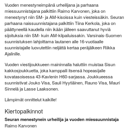
Varsinais-Suomen AM-
Ylläpito
Vuoden menestyneimpänä urheilijana ja parhaana
keskimatka 3.6.2018
miessuunnistajana palkittiin Raimo Karvonen, joka on
Tulosarkisto
menestynyt niin SM- ja AM-kisoissa kuin viesteissäkin. Seuran
parhaana naissuunnistajana palkittiin Tiina Kerkola, joka on
päättyneellä kaudella niin ikään jälleen saavuttanut hyviä
sijoituksia niin SM- kuin AM-kilpailuissakin. Varsinais-Suomen
suunnistuksen lahjoittama lautanen alle 16-vuotiaalle
suunnistajalle luovutettiin neljättä kertaa peräjälkeen Riikka
Ajalinille.
Vuoden viestijoukkueen maininnalla haluttiin muistaa Sisun
kakkosjoukkuetta, joka kamppaili itsensä hopeasijalle
kovatasoisessa 43-Kavlenin H60-sarjassa. Joukkueessa
suunnistivat Jouko Visa, Sauli Hyytiäinen, Rauno Visa, Mauri
Sinnelä ja Lasse Laaksonen.
Lämpimät onnittelut kaikille!
Kiertopalkinnot
Seuran menestynein urheilija ja vuoden miessuunnistaja
Raimo Karvonen