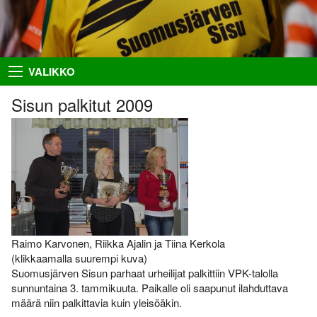
Takaisin
Takaisin
Takaisin
Takaisin
VALIKKO
Hiihto
Riston Hölkkä
Kuvat
Seuraesittely
Sisun palkitut 2009
Palloilu- ja yleisurheilu
Ykkössuunnat
Puvut
Organisaatio
Sisumaja
AIEMMAT
SUUNNISTAJILLE
SEURAA MEITÄ
Salon Seudun Rastiviesti 2023
Ilmoittautumisohjeet
Facebook
Suunnistus
Karjalan Liiton
Irma
Flickr
Uutiset
suunnistusmestaruuskilpailut
28.8.2021
Netti-ilmo
RSS
Kalenteri
Raimo Karvonen, Riikka Ajalin ja Tiina Kerkola
Varsinais-Suomen Rastipäivät
JÄSENTEN SIVUJA
8.–9.8.2020
Menneitä
(klikkaamalla suurempi kuva)
Timo Rapakko
Suomusjärven Sisun parhaat urheilijat palkittiin VPK-talolla
Varsinais-Suomen AM-yö
sunnuntaina 3. tammikuuta. Paikalle oli saapunut ilahduttava
7.9.2018
Intranet
määrä niin palkittavia kuin yleisöäkin.