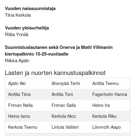
Vuoden naissuunnistaja
Tiina Kerkola
Vuoden yleisurheilija
Riitta Ynnilä
Suunnistuslautanen sekä Onerva ja Matti Villmanin
kiertopalkinto 15-25-vuotiaalle
Riikka Ajalin
Lasten ja nuorten kannustuspalkinnot
Ajalin Aki
Ahonpää Terhi
Anttila Teemu
Anttila Tiina
Anttila Toni
Fagerholm Hanna
Friman Nella
Friman Salla
Heino Ira
Heino Ismo
Kerkola Nico
Kerkola Riku
Kerkola Teemu
Lintula Valtteri
Lönnroth Aapo