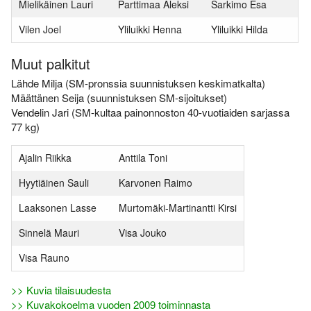
Mielikäinen Lauri
Parttimaa Aleksi
Sarkimo Esa
Vilen Joel
Yliluikki Henna
Yliluikki Hilda
Muut palkitut
Lähde Milja (SM-pronssia suunnistuksen keskimatkalta)
Määttänen Seija (suunnistuksen SM-sijoitukset)
Vendelin Jari (SM-kultaa painonnoston 40-vuotiaiden sarjassa
77 kg)
Ajalin Riikka
Anttila Toni
Hyytiäinen Sauli
Karvonen Raimo
Laaksonen Lasse
Murtomäki-Martinantti Kirsi
Sinnelä Mauri
Visa Jouko
Visa Rauno
>> Kuvia tilaisuudesta
>> Kuvakokoelma vuoden 2009 toiminnasta