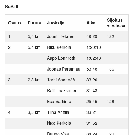
SuSi II
Sijoitus
Osuus
Pituus
Juoksija
Aika
viestissä
1.
5,4 km
Jouni Hietanen
49:29
122.
2.
5,4 km
Riku Kerkola
1:20:10
Aapo Lönnroth
1:02:43
Joonas Parttimaa
53:48
136.
3.
2,8 km
Terhi Ahonpää
33:20
Raili Laaksonen
31:43
Esa Sarkimo
25:45
128.
4.
3,5 km
Tiina Anttila
33:21
Nico Kerkola
31:52
Rauno Visa
34:24
120.