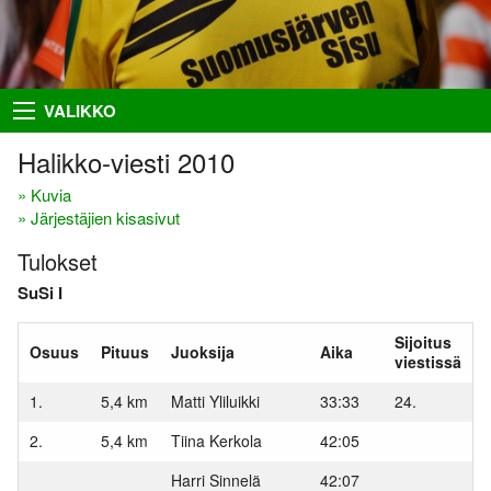
Takaisin
Takaisin
Takaisin
Takaisin
VALIKKO
Hiihto
Riston Hölkkä
Kuvat
Seuraesittely
Halikko-viesti 2010
Palloilu- ja yleisurheilu
Ykkössuunnat
Puvut
Organisaatio
» Kuvia
» Järjestäjien kisasivut
Sisumaja
AIEMMAT
SUUNNISTAJILLE
SEURAA MEITÄ
Tulokset
Salon Seudun Rastiviesti 2023
Ilmoittautumisohjeet
Facebook
Suunnistus
SuSi I
Karjalan Liiton
Irma
Flickr
Uutiset
suunnistusmestaruuskilpailut
28.8.2021
Sijoitus
Netti-ilmo
RSS
Osuus
Pituus
Juoksija
Aika
Kalenteri
viestissä
Varsinais-Suomen Rastipäivät
JÄSENTEN SIVUJA
8.–9.8.2020
Menneitä
1.
5,4 km
Matti Yliluikki
33:33
24.
Timo Rapakko
Varsinais-Suomen AM-yö
2.
5,4 km
Tiina Kerkola
42:05
7.9.2018
Intranet
Harri Sinnelä
42:07