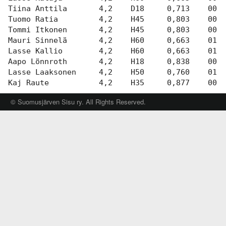
Varsinais-Suomen AM-
Ylläpito
keskimatka 3.6.2018
Tiina Anttila       4,2    D18     0,713    00:5
Tuomo Ratia         4,2    H45     0,803    00:5
Tulosarkisto
Tommi Itkonen       4,2    H45     0,803    00:5
Mauri Sinnelä       4,2    H60     0,663    01:0
Lasse Kallio        4,2    H60     0,663    01:1
Aapo Lönnroth       4,2    H18     0,838    00:5
Lasse Laaksonen     4,2    H50     0,760    01:0
© Suomusjärven Sisu ry. All Rights Reserved.