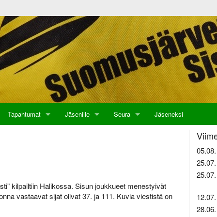
Tapahtumat
Jäsenille
Seura
Jäseneksi
Viime
05.08.
25.07.
25.07.
" kilpailtiin Halikossa. Sisun joukkueet menestyivät
onna vastaavat sijat olivat 37. ja 111. Kuvia viestistä on
12.07.
28.06.