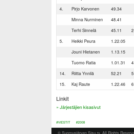
4.
Pirjo Karvonen
49.34
Minna Nurminen
48.41
Terhi Sinnelä
45.11
2
5.
Heikki Peura
1.22.05
Jouni Hietanen
1.13.15
Tuomo Ratia
1.01.31
4
14.
Riitta Ynnilä
52.21
5
15.
Kaj Raute
1.22.46
6
Linkit
» Järjestäjien kisasivut
#VIESTIT
#2008
© Suomusjärven Sisu ry. All Rights Reserv