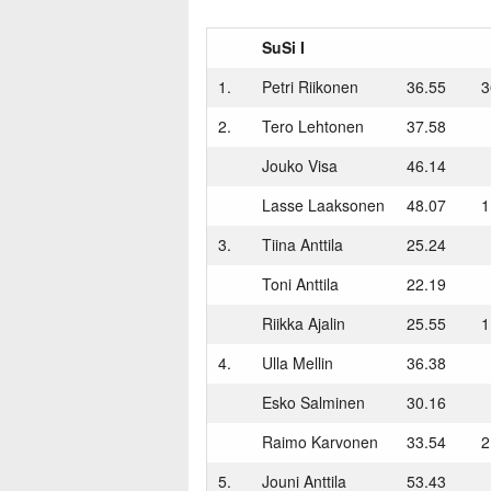
i
SuSi I
1.
Petri Riikonen
36.55
3
2.
Tero Lehtonen
37.58
Jouko Visa
46.14
Lasse Laaksonen
48.07
1
3.
Tiina Anttila
25.24
Toni Anttila
22.19
Riikka Ajalin
25.55
1
4.
Ulla Mellin
36.38
Esko Salminen
30.16
Raimo Karvonen
33.54
2
5.
Jouni Anttila
53.43