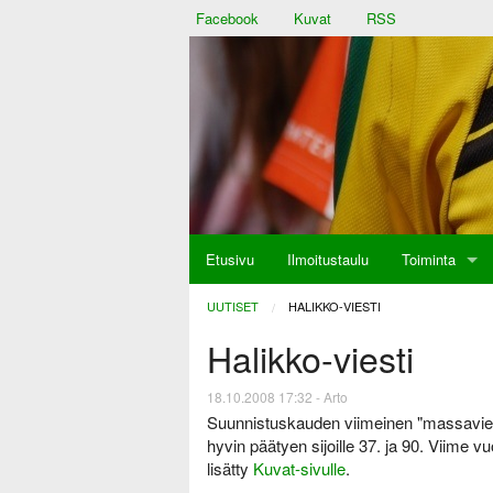
Facebook
Kuvat
RSS
Etusivu
Ilmoitustaulu
Toiminta
aulu
UUTISET
CURRENT:
HALIKKO-VIESTI
Halikko-viesti
at
18.10.2008 17:32 - Arto
Suunnistuskauden viimeinen "massaviesti
hyvin päätyen sijoille 37. ja 90. Viime vu
lisätty
Kuvat-sivulle
.