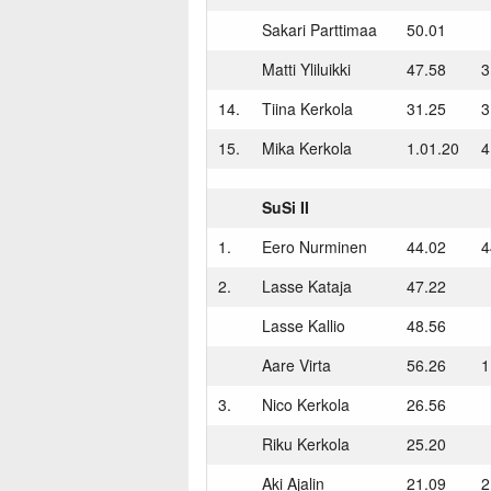
Sakari Parttimaa
50.01
Matti Yliluikki
47.58
3
14.
Tiina Kerkola
31.25
3
15.
Mika Kerkola
1.01.20
4
SuSi II
1.
Eero Nurminen
44.02
4
2.
Lasse Kataja
47.22
Lasse Kallio
48.56
Aare Virta
56.26
1
3.
Nico Kerkola
26.56
Riku Kerkola
25.20
Aki Ajalin
21.09
2