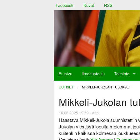
Facebook
Kuvat
RSS
Etusivu
Ilmoitustaulu
Toiminta
aulu
UUTISET
CURRENT:
MIKKELI-JUKOLAN TULOKSET
Mikkeli-Jukolan tu
at
16.06.2025 19:59 - Arto
Haastava Mikkeli-Jukola suunnistettiin v
Jukolan viestissä lopulta molemmat joukk
kuitenkin kaikissa kolmessa joukkueess
Venlojen viesti:
Yle Areena
|
Tulospalvel