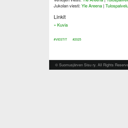
i
Jukolan viesti:
Yle Areena
|
Tulospalvel
Linkit
» Kuvia
#VIESTIT
#2025
© Suomusjärven Sisu ry. All Rights Reserv