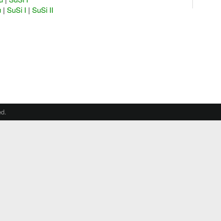
u
|
SuSi I
|
SuSi II
ed.