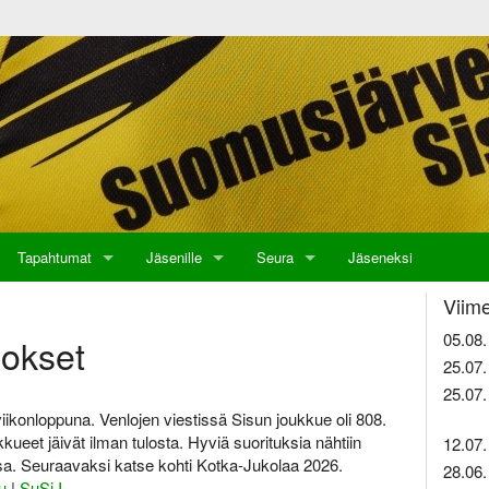
Tapahtumat
Jäsenille
Seura
Jäseneksi
Viime
05.08.
lokset
25.07.
25.07.
iikonloppuna. Venlojen viestissä Sisun joukkue oli 808.
ueet jäivät ilman tulosta. Hyviä suorituksia nähtiin
12.07.
a. Seuraavaksi katse kohti Kotka-Jukolaa 2026.
28.06.
u
|
SuSi I