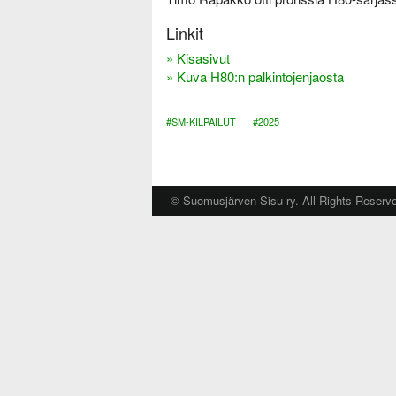
i
Linkit
» Kisasivut
» Kuva H80:n palkintojenjaosta
#SM-KILPAILUT
#2025
© Suomusjärven Sisu ry. All Rights Reserv