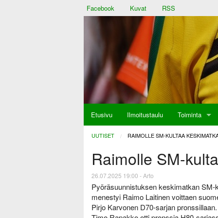
Facebook
Kuvat
RSS
Etusivu
Ilmoitustaulu
Toiminta
aulu
UUTISET
CURRENT:
RAIMOLLE SM-KULTAA KESKIMATK
Raimolle SM-kulta
at
26.07.2025 19:00 - Arto
Pyöräsuunnistuksen keskimatkan SM-kilpa
menestyi Raimo Laitinen voittaen suome
Pirjo Karvonen D70-sarjan pronssillaan
Timo Rapakko otti pronssia H80-sarjassa.