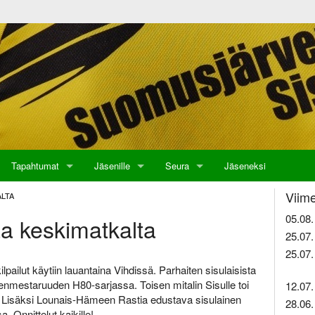
Tapahtumat
Jäsenille
Seura
Jäseneksi
Viime
ALTA
05.08.
a keskimatkalta
25.07.
25.07.
ilut käytiin lauantaina Vihdissä. Parhaiten sisulaisista
nmestaruuden H80-sarjassa. Toisen mitalin Sisulle toi
12.07.
. Lisäksi Lounais-Hämeen Rastia edustava sisulainen
28.06.
 Onnittelut kaikille!