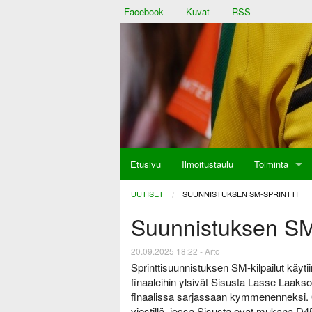
Facebook
Kuvat
RSS
Etusivu
Ilmoitustaulu
Toiminta
aulu
UUTISET
CURRENT:
SUUNNISTUKSEN SM-SPRINTTI
Suunnistuksen SM-
at
20.09.2025 18:22 - Arto
Sprinttisuunnistuksen SM-kilpailut käyt
finaaleihin ylsivät Sisusta Lasse Laak
finaalissa sarjassaan kymmenenneksi. O
viestillä, jossa Sisusta ovat mukana D45