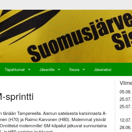
Tapahtumat
Jäsenille
Seura
Jäseneksi
Viime
05.08.
sprintti
25.07.
25.07.
iin tänään Tampereella. Aamun sateisesta karsinnasta A-
sonen (H70) ja Raimo Karvonen (H80). Molemmat ylsivät
12.07.
nnittelut molemmille! SM-kilpailut jatkuvat sunnuntaina
28.06.
- ja H50-sarjojen joukkueet.