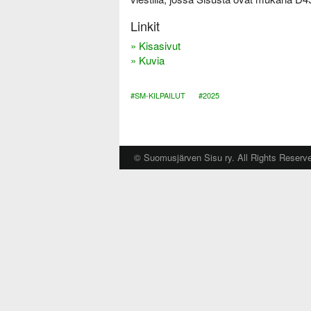
i
Linkit
» Kisasivut
» Kuvia
#SM-KILPAILUT
#2025
© Suomusjärven Sisu ry. All Rights Reserv