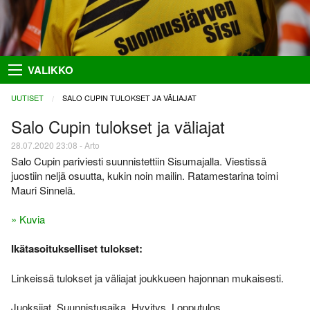
Takaisin
Takaisin
Takaisin
Takaisin
VALIKKO
Hiihto
Riston Hölkkä
Kuvat
Seuraesittely
UUTISET
CURRENT:
SALO CUPIN TULOKSET JA VÄLIAJAT
Palloilu- ja yleisurheilu
Ykkössuunnat
Puvut
Organisaatio
Salo Cupin tulokset ja väliajat
28.07.2020 23:08 - Arto
Sisumaja
AIEMMAT
SUUNNISTAJILLE
SEURAA MEITÄ
Salo Cupin pariviesti suunnistettiin Sisumajalla. Viestissä
Salon Seudun Rastiviesti 2023
Ilmoittautumisohjeet
Facebook
Suunnistus
juostiin neljä osuutta, kukin noin mailin. Ratamestarina toimi
Mauri Sinnelä.
Karjalan Liiton
Irma
Flickr
Uutiset
suunnistusmestaruuskilpailut
28.8.2021
Netti-ilmo
RSS
» Kuvia
Kalenteri
Varsinais-Suomen Rastipäivät
JÄSENTEN SIVUJA
Ikätasoitukselliset tulokset:
8.–9.8.2020
Menneitä
Timo Rapakko
Varsinais-Suomen AM-yö
Linkeissä tulokset ja väliajat joukkueen hajonnan mukaisesti.
7.9.2018
Intranet
Juoksijat, Suunnistusaika, Hyvitys, Lopputulos