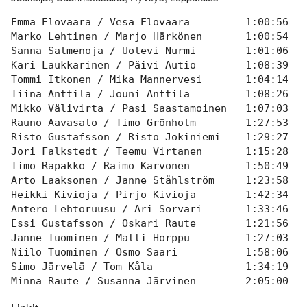
Varsinais-Suomen AM-
Ylläpito
keskimatka 3.6.2018
Emma Elovaara / Vesa Elovaara         1:00:56   
Marko Lehtinen / Marjo Härkönen       1:00:54   
Tulosarkisto
Sanna Salmenoja / Uolevi Nurmi        1:01:06   
Kari Laukkarinen / Päivi Autio        1:08:39   
Tommi Itkonen / Mika Mannervesi       1:04:14   
Tiina Anttila / Jouni Anttila         1:08:26   
Mikko Välivirta / Pasi Saastamoinen   1:07:03   
Rauno Aavasalo / Timo Grönholm        1:27:53   
Risto Gustafsson / Risto Jokiniemi    1:29:27   
Jori Falkstedt / Teemu Virtanen       1:15:28   
Timo Rapakko / Raimo Karvonen         1:50:49   
Arto Laaksonen / Janne Ståhlström     1:23:58   
Heikki Kivioja / Pirjo Kivioja        1:42:34   
Antero Lehtoruusu / Ari Sorvari       1:33:46   
Essi Gustafsson / Oskari Raute        1:21:56   
Janne Tuominen / Matti Horppu         1:27:03   
Niilo Tuominen / Osmo Saari           1:58:06   
Simo Järvelä / Tom Kåla               1:34:19   
Minna Raute / Susanna Järvinen        2:05:00   