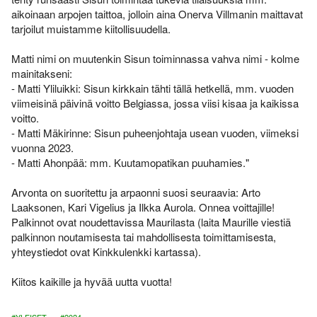
Varsinais-Suomen AM-
Ylläpito
keskimatka 3.6.2018
aikoinaan arpojen taittoa, jolloin aina Onerva Villmanin maittavat
tarjoilut muistamme kiitollisuudella.
Tulosarkisto
Matti nimi on muutenkin Sisun toiminnassa vahva nimi - kolme
mainitakseni:
- Matti Yliluikki: Sisun kirkkain tähti tällä hetkellä, mm. vuoden
viimeisinä päivinä voitto Belgiassa, jossa viisi kisaa ja kaikissa
voitto.
- Matti Mäkirinne: Sisun puheenjohtaja usean vuoden, viimeksi
vuonna 2023.
- Matti Ahonpää: mm. Kuutamopatikan puuhamies."
Arvonta on suoritettu ja arpaonni suosi seuraavia: Arto
Laaksonen, Kari Vigelius ja Ilkka Aurola. Onnea voittajille!
Palkinnot ovat noudettavissa Maurilasta (laita Maurille viestiä
palkinnon noutamisesta tai mahdollisesta toimittamisesta,
yhteystiedot ovat Kinkkulenkki kartassa).
Kiitos kaikille ja hyvää uutta vuotta!
#YLEISET
#2024