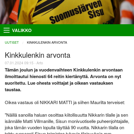
Takaisin
Takaisin
Takaisin
Takaisin
VALIKKO
Hiihto
Riston Hölkkä
Kuvat
Seuraesittely
UUTISET
CURRENT:
KINKKULENKIN ARVONTA
Palloilu- ja yleisurheilu
Ykkössuunnat
Puvut
Organisaatio
Kinkkulenkin arvonta
07.01.2024 09:15 - Arto
Sisumaja
AIEMMAT
SUUNNISTAJILLE
SEURAA MEITÄ
Tämän joulun ja vuodenvaihteen Kinkkulenkin arvontaan
Salon Seudun Rastiviesti 2023
Ilmoittautumisohjeet
Facebook
Suunnistus
ilmoittautui hienosti 64 reitin kiertänyttä. Arvonta on nyt
suoritettu. Lue ohesta voittajat ja oikean vastauksen
Karjalan Liiton
Irma
Flickr
Uutiset
suunnistusmestaruuskilpailut
taustaa.
28.8.2021
Netti-ilmo
RSS
Kalenteri
Oikea vastaus oli NIKKARI MATTI ja siihen Maurilta terveiset:
Varsinais-Suomen Rastipäivät
JÄSENTEN SIVUJA
8.–9.8.2020
Menneitä
Timo Rapakko
"Näillä sanoilla haluan osoittaa kiitollisuutta Nikkarin tilalle ja sen
Varsinais-Suomen AM-yö
isännälle Matti Villmanille, Sisun monivuotiselle puheenjohtajalle,
7.9.2018
Intranet
joka tämän vuoden lopulla täyttää 90 vuotta. Nikkarin tilalla on
tehty runsaasti Sisun toimintaa tukevia tilaisuuksia mm.