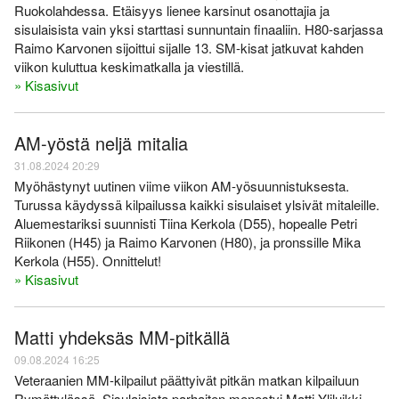
Ruokolahdessa. Etäisyys lienee karsinut osanottajia ja
sisulaisista vain yksi starttasi sunnuntain finaaliin. H80-sarjassa
Raimo Karvonen sijoittui sijalle 13. SM-kisat jatkuvat kahden
viikon kuluttua keskimatkalla ja viestillä.
» Kisasivut
AM-yöstä neljä mitalia
31.08.2024 20:29
Myöhästynyt uutinen viime viikon AM-yösuunnistuksesta.
Turussa käydyssä kilpailussa kaikki sisulaiset ylsivät mitaleille.
Aluemestariksi suunnisti Tiina Kerkola (D55), hopealle Petri
Riikonen (H45) ja Raimo Karvonen (H80), ja pronssille Mika
Kerkola (H55). Onnittelut!
» Kisasivut
Matti yhdeksäs MM-pitkällä
09.08.2024 16:25
Veteraanien MM-kilpailut päättyivät pitkän matkan kilpailuun
Rymättylässä. Sisulaisista parhaiten menestyi Matti Yliluikki