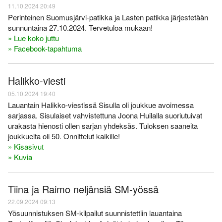
11.10.2024 20:49
Perinteinen Suomusjärvi-patikka ja Lasten patikka järjestetään
sunnuntaina 27.10.2024. Tervetuloa mukaan!
» Lue koko juttu
» Facebook-tapahtuma
Halikko-viesti
05.10.2024 19:40
Lauantain Halikko-viestissä Sisulla oli joukkue avoimessa
sarjassa. Sisulaiset vahvistettuna Joona Huilalla suoriutuivat
urakasta hienosti ollen sarjan yhdeksäs. Tuloksen saaneita
joukkueita oli 50. Onnittelut kaikille!
» Kisasivut
» Kuvia
Tiina ja Raimo neljänsiä SM-yössä
22.09.2024 09:13
Yösuunnistuksen SM-kilpailut suunnistettiin lauantaina