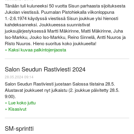
Tänään tuli kuluneeksi 50 vuotta Sisun parhaasta sijoituksesta
Jukolan viestissä. Puumalan Pistohiekalla viikonloppuna
1.-2.6.1974 käydyssä viestissä Sisun joukkue ylsi hienosti
kahdeksanneksi. Joukkueessa suunnistivat
juoksujärjestyksessä Martti Mäkirinne, Matti Mäkirinne, Juha
Iso-Markku, Jouko Iso-Markku, Reino Sinnelä, Antti Nuuros ja
Risto Nuuros. Hieno suoritus koko joukkueelta!
» Kaksi kuvaa palkintojenjaosta
Salon Seudun Rastiviesti 2024
28.05.2024 09:14
Salon Seudun Rastiviesti juostaan Salossa tiistaina 28.5.
Alustavat joukkueet nyt julkaistu (2. joukkue päivitetty 28.5.
9:00).
» Lue koko juttu
» Kisasivut
SM-sprintti