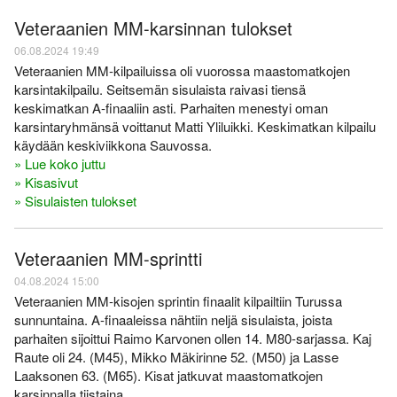
Veteraanien MM-karsinnan tulokset
06.08.2024 19:49
Veteraanien MM-kilpailuissa oli vuorossa maastomatkojen
karsintakilpailu. Seitsemän sisulaista raivasi tiensä
keskimatkan A-finaaliin asti. Parhaiten menestyi oman
karsintaryhmänsä voittanut Matti Yliluikki. Keskimatkan kilpailu
käydään keskiviikkona Sauvossa.
» Lue koko juttu
» Kisasivut
» Sisulaisten tulokset
Veteraanien MM-sprintti
04.08.2024 15:00
Veteraanien MM-kisojen sprintin finaalit kilpailtiin Turussa
sunnuntaina. A-finaaleissa nähtiin neljä sisulaista, joista
parhaiten sijoittui Raimo Karvonen ollen 14. M80-sarjassa. Kaj
Raute oli 24. (M45), Mikko Mäkirinne 52. (M50) ja Lasse
Laaksonen 63. (M65). Kisat jatkuvat maastomatkojen
karsinnalla tiistaina.