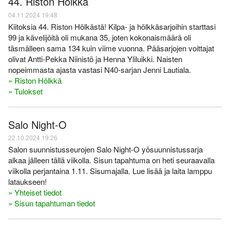
44. Riston Hölkkä
04.11.2024 19:48
Kiitoksia 44. Riston Hölkästä! Kilpa- ja hölkkäsarjoihin starttasi
99 ja kävelijöitä oli mukana 35, joten kokonaismäärä oli
täsmälleen sama 134 kuin viime vuonna. Pääsarjojen voittajat
olivat Antti-Pekka Niinistö ja Henna Yliluikki. Naisten
nopeimmasta ajasta vastasi N40-sarjan Jenni Lautiala.
» Riston Hölkkä
» Tulokset
Salo Night-O
22.10.2024 19:26
Salon suunnistusseurojen Salo Night-O yösuunnistussarja
alkaa jälleen tällä viikolla. Sisun tapahtuma on heti seuraavalla
viikolla perjantaina 1.11. Sisumajalla. Lue lisää ja laita lamppu
lataukseen!
» Yhteiset tiedot
» Sisun tapahtuman tiedot