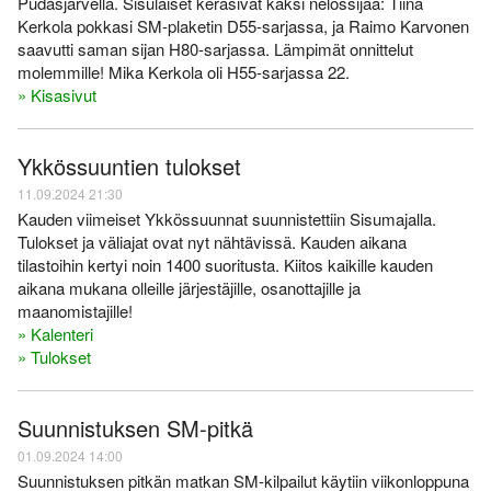
Pudasjärvellä. Sisulaiset keräsivät kaksi nelossijaa: Tiina
Kerkola pokkasi SM-plaketin D55-sarjassa, ja Raimo Karvonen
saavutti saman sijan H80-sarjassa. Lämpimät onnittelut
molemmille! Mika Kerkola oli H55-sarjassa 22.
» Kisasivut
Ykkössuuntien tulokset
11.09.2024 21:30
Kauden viimeiset Ykkössuunnat suunnistettiin Sisumajalla.
Tulokset ja väliajat ovat nyt nähtävissä. Kauden aikana
tilastoihin kertyi noin 1400 suoritusta. Kiitos kaikille kauden
aikana mukana olleille järjestäjille, osanottajille ja
maanomistajille!
» Kalenteri
» Tulokset
Suunnistuksen SM-pitkä
01.09.2024 14:00
Suunnistuksen pitkän matkan SM-kilpailut käytiin viikonloppuna