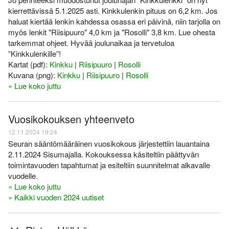
Varsinais-Suomen AM-
Ylläpito
keskimatka 3.6.2018
kierrettävissä 5.1.2025 asti. Kinkkulenkin pituus on 6,2 km. Jos
haluat kiertää lenkin kahdessa osassa eri päivinä, niin tarjolla on
Tulosarkisto
myös lenkit "Riisipuuro" 4,0 km ja "Rosolli" 3,8 km. Lue ohesta
tarkemmat ohjeet. Hyvää joulunaikaa ja tervetuloa
”Kinkkulenkille”!
Kartat (pdf):
Kinkku
|
Riisipuuro
|
Rosolli
Kuvana (png):
Kinkku
|
Riisipuuro
|
Rosolli
» Lue koko juttu
Vuosikokouksen yhteenveto
12.11.2024 19:24
Seuran sääntömääräinen vuosikokous järjestettiin lauantaina
2.11.2024 Sisumajalla. Kokouksessa käsiteltiin päättyvän
toimintavuoden tapahtumat ja esiteltiin suunnitelmat alkavalle
vuodelle.
» Lue koko juttu
» Kaikki vuoden 2024 uutiset