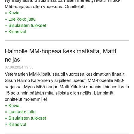
M55-sarjassa ollen yhdeksäs. Onnittelut!
» Kuvia
» Lue koko juttu
» Sisulaisten tulokset
» Kisasivut
Raimolle MM-hopeaa keskimatkalta, Matti
neljäs
07.08.2024 19:55
Veteraanien MM-kilpailuissa oli vuorossa keskimatkan finaalit.
Sisun Raimo Karvonen ylsi jälleen upeasti MM-hopealle M80-
sarjassa. Myös M55-sarjan Matti Yliluikki suunnisti hienosti vain
15 sekunnin päähän mitalisijoista ollen neljäs. Lämpimät
onnittelut molemmille!
» Kuvia
» Lue koko juttu
» Sisulaisten tulokset
» Kisasivut