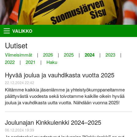
Takaisin
Takaisin
Takaisin
Takaisin
VALIKKO
Hiihto
Riston Hölkkä
Kuvat
Seuraesittely
Uutiset
Palloilu- ja yleisurheilu
Ykkössuunnat
Puvut
Organisaatio
Viimeisimmät
|
2026
|
2025
|
2024
|
2023
|
2022
|
2021
|
Haku
Sisumaja
AIEMMAT
SUUNNISTAJILLE
SEURAA MEITÄ
Hyvää joulua ja vauhdikasta vuotta 2025
Salon Seudun Rastiviesti 2023
Ilmoittautumisohjeet
Facebook
Suunnistus
22.12.2024 22:42
Karjalan Liiton
Irma
Flickr
Uutiset
Kiitämme kaikkia jäseniämme ja yhteistyökumppaneitamme
suunnistusmestaruuskilpailut
28.8.2021
päättyvästä vuodesta sekä toivotamme kaikille oikein hyvää
Netti-ilmo
RSS
Kalenteri
joulua ja vauhdikasta uutta vuotta. Nähdään vuonna 2025!
Varsinais-Suomen Rastipäivät
JÄSENTEN SIVUJA
8.–9.8.2020
Menneitä
Timo Rapakko
Joulunajan Kinkkulenkki 2024–2025
Varsinais-Suomen AM-yö
7.9.2018
Intranet
06.12.2024 19:39
Jo perinteeksi muodostunut joulunajan "Kinkkulenkki" on nyt