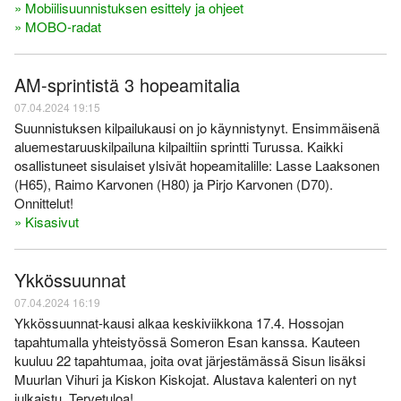
» Mobiilisuunnistuksen esittely ja ohjeet
» MOBO-radat
AM-sprintistä 3 hopeamitalia
07.04.2024 19:15
Suunnistuksen kilpailukausi on jo käynnistynyt. Ensimmäisenä
aluemestaruuskilpailuna kilpailtiin sprintti Turussa. Kaikki
osallistuneet sisulaiset ylsivät hopeamitalille: Lasse Laaksonen
(H65), Raimo Karvonen (H80) ja Pirjo Karvonen (D70).
Onnittelut!
» Kisasivut
Ykkössuunnat
07.04.2024 16:19
Ykkössuunnat-kausi alkaa keskiviikkona 17.4. Hossojan
tapahtumalla yhteistyössä Someron Esan kanssa. Kauteen
kuuluu 22 tapahtumaa, joita ovat järjestämässä Sisun lisäksi
Muurlan Vihuri ja Kiskon Kiskojat. Alustava kalenteri on nyt
julkaistu. Tervetuloa!