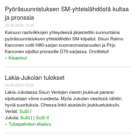
Pyöräsuunnistuksen SM-yhteislähdöstä kultaa
ja pronssia
30.06.2024 13:48
Kainuun rastiviikkojen yhteydessä järjestettiin sunnuntaina
pyöräsuunnistuksen yhteislähdön SM-kilpailut. Sisun Raimo
Karvonen voitti H80-sarjan suomenmestaruuden ja Pirjo
Karvonen sijoittui pronssille D70-sarjassa. Onnittelut!
» Kisasivut
Lakia-Jukolan tulokset
16.06.2024 19:35
Lakia-Jukolassa Sisun Venlojen viestin joukkue paransi
sijoitustaan viime vuodesta. Myös Jukolan viestissä nähtiin
hyviä suorituksia. Ohessa linkit alustaviin joukkuetuloksiin.
Venlat:
SuSi I
Jukola:
SuSi I
|
SuSi II
» Tulospalvelun etusivu