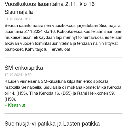
Vuosikokous lauantaina 2.11. klo 16
Sisumajalla
21.10.2024 19:31
Seuran sääntömääräinen vuosikokous järjestetään Sisumajalla
lauantaina 2.11.2024 klo 16. Kokouksessa käsitellään sääntöjen
mukaiset asiat, eli käydään läpi mennyt toimintavuosi, esitellään
alkavan vuoden toimintasuunnitelma ja tehdään näihin liittyvät
päätökset. Kahvitarjoilu. Tervetuloa!
SM-erikoispitkä
19.10.2024 19:52
Kauden viimeisenä SM-kilpailuna kilpailtiin erikoispitkällä
matkalla Seinäjoella. Sisulaisia oli mukana kolme: Mika Kerkola
oli 14. (H55), Tiina Kerkola 16. (D55) ja Rami Heikkonen 39.
(H50).
» Kisasivut
Suomusjärvi-patikka ja Lasten patikka