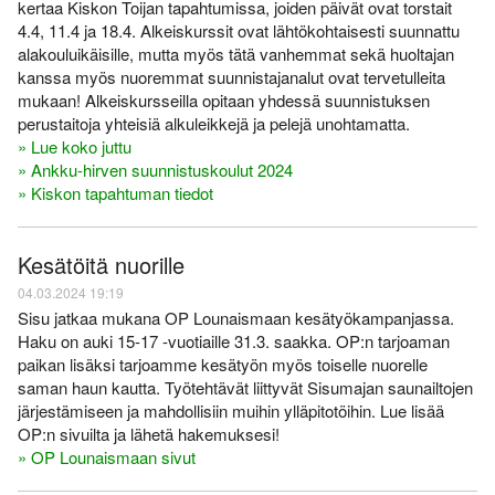
kertaa Kiskon Toijan tapahtumissa, joiden päivät ovat torstait
4.4, 11.4 ja 18.4. Alkeiskurssit ovat lähtökohtaisesti suunnattu
alakouluikäisille, mutta myös tätä vanhemmat sekä huoltajan
kanssa myös nuoremmat suunnistajanalut ovat tervetulleita
mukaan! Alkeiskursseilla opitaan yhdessä suunnistuksen
perustaitoja yhteisiä alkuleikkejä ja pelejä unohtamatta.
» Lue koko juttu
» Ankku-hirven suunnistuskoulut 2024
» Kiskon tapahtuman tiedot
Kesätöitä nuorille
04.03.2024 19:19
Sisu jatkaa mukana OP Lounaismaan kesätyökampanjassa.
Haku on auki 15-17 -vuotiaille 31.3. saakka. OP:n tarjoaman
paikan lisäksi tarjoamme kesätyön myös toiselle nuorelle
saman haun kautta. Työtehtävät liittyvät Sisumajan saunailtojen
järjestämiseen ja mahdollisiin muihin ylläpitotöihin. Lue lisää
OP:n sivuilta ja lähetä hakemuksesi!
» OP Lounaismaan sivut