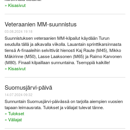
» Kisasivut
Veteraanien MM-suunnistus
03.08.2024 19:18
Suunnistuksen veteraanien MM-kilpailut käydään Turun
seudulla tällä ja alkavalla viikolla. Lauantain sprinttikarsinnasta
tiensä A-finaaleihin selvittivät hienosti Kaj Raute (M45), Mikko
Mäkirinne (M50), Lasse Laaksonen (M65) ja Raimo Karvonen
(M80). Finaali kilpaillaan sunnuntaina. Tsemppiä kaikille!
» Kisasivut
Suomusjärvi-päivä
14.07.2024 09:32
Sunnuntain Suomusjärvi-päivässä on tarjolla aiempien vuosien
tapaan leimausrata. Tulokset ja väliajat tulevat tänne.
» Tulokset
» Väliajat