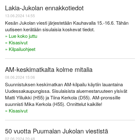
Lakia-Jukolan ennakkotiedot
13.06.2024 14:55
Kesän Jukolan viesti järjestetään Kauhavalla 15.-16.6. Tähän
uutiseen kerätään sisulaisia koskevat tiedot.
» Lue koko juttu
» Kisasivut
» Kilpailuohjeet
AM-keskimatkalta kolme mitalia
08.06.2024 15:06
Suunnistuksen keskimatkan AM-kilpailu käytiin lauantaina
Uudessakaupungissa. Sisulaisista aluemestaruuteen ylsivät
Matti Yliluikki (H55) ja Tiina Kerkola (D55). AM-pronssille
suunnisti Mika Kerkola (H55). Onnittelut kaikille!
» Kisasivut
50 vuotta Puumalan Jukolan viestistä
02.06.2024 20:48