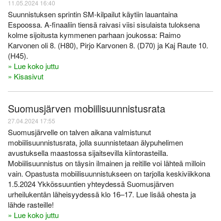
11.05.2024 16:40
Suunnistuksen sprintin SM-kilpailut käytiin lauantaina
Espoossa. A-finaaliin tiensä raivasi viisi sisulaista tuloksena
kolme sijoitusta kymmenen parhaan joukossa: Raimo
Karvonen oli 8. (H80), Pirjo Karvonen 8. (D70) ja Kaj Raute 10.
(H45).
» Lue koko juttu
» Kisasivut
Suomusjärven mobiilisuunnistusrata
27.04.2024 17:55
Suomusjärvelle on talven aikana valmistunut
mobiilisuunnistusrata, jolla suunnistetaan älypuhelimen
avustuksella maastossa sijaitsevilla kiintorasteilla.
Mobiilisuunnistus on täysin ilmainen ja reitille voi lähteä milloin
vain. Opastusta mobiilisuunnistukseen on tarjolla keskiviikkona
1.5.2024 Ykkössuuntien yhteydessä Suomusjärven
urheilukentän läheisyydessä klo 16–17. Lue lisää ohesta ja
lähde rasteille!
» Lue koko juttu