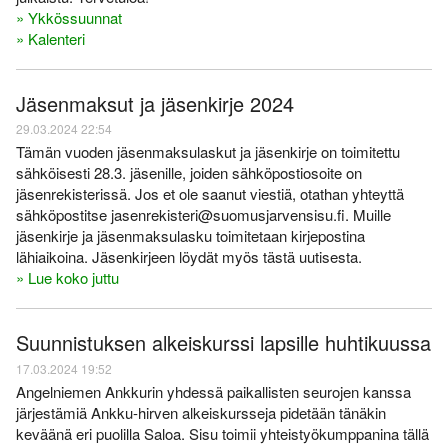
» Ykkössuunnat
» Kalenteri
Jäsenmaksut ja jäsenkirje 2024
29.03.2024 22:54
Tämän vuoden jäsenmaksulaskut ja jäsenkirje on toimitettu
sähköisesti 28.3. jäsenille, joiden sähköpostiosoite on
jäsenrekisterissä. Jos et ole saanut viestiä, otathan yhteyttä
sähköpostitse jasenrekisteri@suomusjarvensisu.fi. Muille
jäsenkirje ja jäsenmaksulasku toimitetaan kirjepostina
lähiaikoina. Jäsenkirjeen löydät myös tästä uutisesta.
» Lue koko juttu
Suunnistuksen alkeiskurssi lapsille huhtikuussa
17.03.2024 19:52
Angelniemen Ankkurin yhdessä paikallisten seurojen kanssa
järjestämiä Ankku-hirven alkeiskursseja pidetään tänäkin
keväänä eri puolilla Saloa. Sisu toimii yhteistyökumppanina tällä