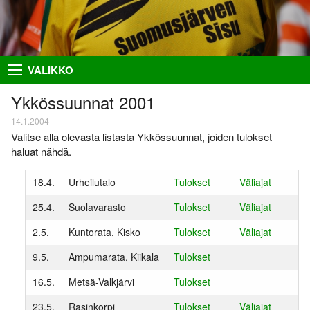
Takaisin
Takaisin
Takaisin
Takaisin
VALIKKO
Hiihto
Riston Hölkkä
Kuvat
Seuraesittely
Ykkössuunnat 2001
Palloilu- ja yleisurheilu
Ykkössuunnat
Puvut
Organisaatio
14.1.2004
Valitse alla olevasta listasta Ykkössuunnat, joiden tulokset
Sisumaja
AIEMMAT
SUUNNISTAJILLE
SEURAA MEITÄ
haluat nähdä.
Salon Seudun Rastiviesti 2023
Ilmoittautumisohjeet
Facebook
Suunnistus
18.4.
Urheilutalo
Tulokset
Väliajat
Karjalan Liiton
Irma
Flickr
Uutiset
suunnistusmestaruuskilpailut
25.4.
Suolavarasto
Tulokset
Väliajat
28.8.2021
Netti-ilmo
RSS
Kalenteri
2.5.
Kuntorata, Kisko
Tulokset
Väliajat
Varsinais-Suomen Rastipäivät
JÄSENTEN SIVUJA
8.–9.8.2020
Menneitä
9.5.
Ampumarata, Kiikala
Tulokset
Timo Rapakko
Varsinais-Suomen AM-yö
16.5.
Metsä-Valkjärvi
Tulokset
7.9.2018
Intranet
23.5.
Rasinkorpi
Tulokset
Väliajat