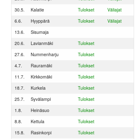
Varsinais-Suomen AM-
Ylläpito
keskimatka 3.6.2018
30.5.
Kalatie
Tulokset
Väliajat
Tulosarkisto
6.6.
Hyyppärä
Tulokset
Väliajat
13.6.
Sisumaja
20.6.
Lavianmäki
Tulokset
27.6.
Nummenharju
Tulokset
4.7.
Rauramäki
Tulokset
11.7.
Kirkkomäki
Tulokset
18.7.
Kurkela
Tulokset
25.7.
Syvälampi
Tulokset
1.8.
Heinäsuo
Tulokset
8.8.
Kettula
Tulokset
15.8.
Rasinkorpi
Tulokset