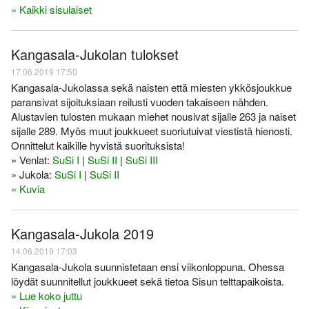
» Kaikki sisulaiset
Kangasala-Jukolan tulokset
17.06.2019 17:50
Kangasala-Jukolassa sekä naisten että miesten ykkösjoukkue
paransivat sijoituksiaan reilusti vuoden takaiseen nähden.
Alustavien tulosten mukaan miehet nousivat sijalle 263 ja naiset
sijalle 289. Myös muut joukkueet suoriutuivat viestistä hienosti.
Onnittelut kaikille hyvistä suorituksista!
» Venlat:
SuSi I
|
SuSi II
|
SuSi III
» Jukola:
SuSi I
|
SuSi II
» Kuvia
Kangasala-Jukola 2019
14.06.2019 17:03
Kangasala-Jukola suunnistetaan ensi viikonloppuna. Ohessa
löydät suunnitellut joukkueet sekä tietoa Sisun telttapaikoista.
» Lue koko juttu