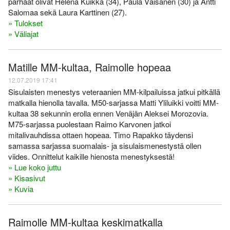
parhaat olivat Helena Kuikka (34), Paula Väisänen (30) ja Antti
Salomaa sekä Laura Karttinen (27).
» Tulokset
» Väliajat
Matille MM-kultaa, Raimolle hopeaa
12.07.2019 17:41
Sisulaisten menestys veteraanien MM-kilpailuissa jatkui pitkällä
matkalla hienolla tavalla. M50-sarjassa Matti Yliluikki voitti MM-
kultaa 38 sekunnin erolla ennen Venäjän Aleksei Morozovia.
M75-sarjassa puolestaan Raimo Karvonen jatkoi
mitalivauhdissa ottaen hopeaa. Timo Rapakko täydensi
samassa sarjassa suomalais- ja sisulaismenestystä ollen
viides. Onnittelut kaikille hienosta menestyksestä!
» Lue koko juttu
» Kisasivut
» Kuvia
Raimolle MM-kultaa keskimatkalla