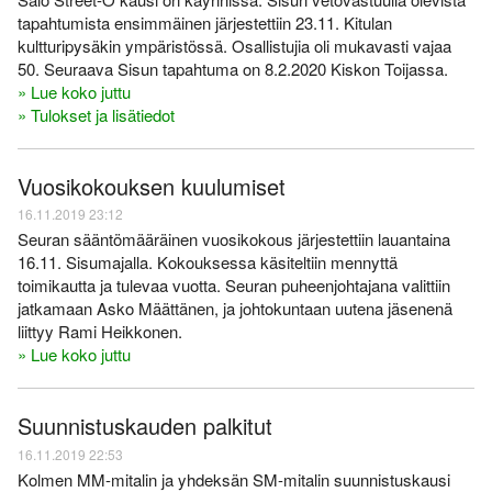
Varsinais-Suomen AM-
Ylläpito
keskimatka 3.6.2018
tapahtumista ensimmäinen järjestettiin 23.11. Kitulan
kultturipysäkin ympäristössä. Osallistujia oli mukavasti vajaa
Tulosarkisto
50. Seuraava Sisun tapahtuma on 8.2.2020 Kiskon Toijassa.
» Lue koko juttu
» Tulokset ja lisätiedot
Vuosikokouksen kuulumiset
16.11.2019 23:12
Seuran sääntömääräinen vuosikokous järjestettiin lauantaina
16.11. Sisumajalla. Kokouksessa käsiteltiin mennyttä
toimikautta ja tulevaa vuotta. Seuran puheenjohtajana valittiin
jatkamaan Asko Määttänen, ja johtokuntaan uutena jäsenenä
liittyy Rami Heikkonen.
» Lue koko juttu
Suunnistuskauden palkitut
16.11.2019 22:53
Kolmen MM-mitalin ja yhdeksän SM-mitalin suunnistuskausi