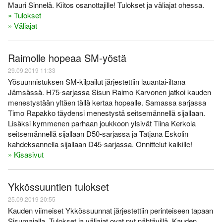
Mauri Sinnelä. Kiitos osanottajille! Tulokset ja väliajat ohessa.
» Tulokset
» Väliajat
Raimolle hopeaa SM-yöstä
29.09.2019 11:33
Yösuunnistuksen SM-kilpailut järjestettiin lauantai-iltana
Jämsässä. H75-sarjassa Sisun Raimo Karvonen jatkoi kauden
menestystään yltäen tällä kertaa hopealle. Samassa sarjassa
Timo Rapakko täydensi menestystä seitsemännellä sijallaan.
Lisäksi kymmenen parhaan joukkoon ylsivät Tiina Kerkola
seitsemännellä sijallaan D50-sarjassa ja Tatjana Eskolin
kahdeksannella sijallaan D45-sarjassa. Onnittelut kaikille!
» Kisasivut
Ykkössuuntien tulokset
25.09.2019 20:55
Kauden viimeiset Ykkössuunnat järjestettiin perinteiseen tapaan
Sisumajalla. Tulokset ja väliajat ovat nyt nähtävillä. Kauden