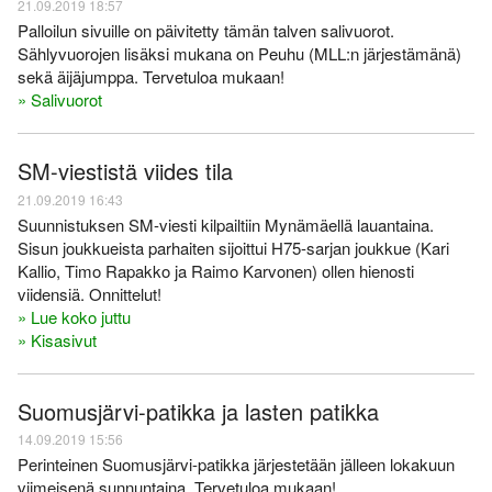
21.09.2019 18:57
Palloilun sivuille on päivitetty tämän talven salivuorot.
Sählyvuorojen lisäksi mukana on Peuhu (MLL:n järjestämänä)
sekä äijäjumppa. Tervetuloa mukaan!
» Salivuorot
SM-viestistä viides tila
21.09.2019 16:43
Suunnistuksen SM-viesti kilpailtiin Mynämäellä lauantaina.
Sisun joukkueista parhaiten sijoittui H75-sarjan joukkue (Kari
Kallio, Timo Rapakko ja Raimo Karvonen) ollen hienosti
viidensiä. Onnittelut!
» Lue koko juttu
» Kisasivut
Suomusjärvi-patikka ja lasten patikka
14.09.2019 15:56
Perinteinen Suomusjärvi-patikka järjestetään jälleen lokakuun
viimeisenä sunnuntaina. Tervetuloa mukaan!