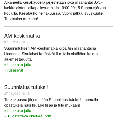
Alkaneella kesäkaudella järjestetään joka maanantai 3.-5.-
luokkalaisten jalkapallovuoro klo 19:00-20:15 Suomusjärven
koululla. Kesätauko heinäkuussa. Vuoro jatkuu syyskuulle.
Tervetuloa mukaan!
AM-keskimatka
07.05.2019 19:56
Suunnistuksen AM-keskimatka kilpailtiin maanantaina
Liedossa. Sisulaiset keräsivät 6 mitalia sisältäen kolme
aluemestaruutta.
» Lue koko juttu
» Kisasivut
Suunnistus tutuksi!
27.04.2019 16:45
Toukokuussa järjestetään Suunnistus tutuksi! -teemalla
opastuksia nuorille. Lue lisää ja tule mukaan!
» Lue koko juttu
» Tulostettava ohjelma (pdf)