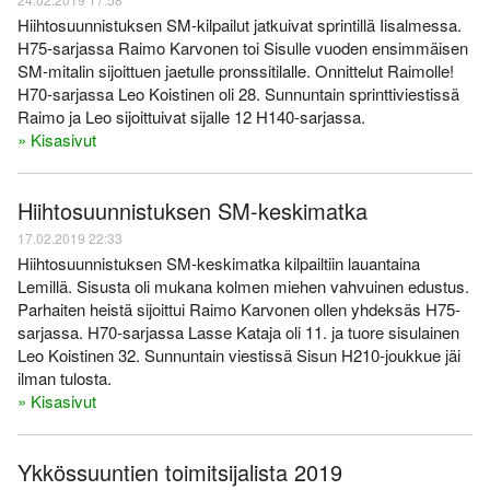
Hiihtosuunnistuksen SM-kilpailut jatkuivat sprintillä Iisalmessa.
H75-sarjassa Raimo Karvonen toi Sisulle vuoden ensimmäisen
SM-mitalin sijoittuen jaetulle pronssitilalle. Onnittelut Raimolle!
H70-sarjassa Leo Koistinen oli 28. Sunnuntain sprinttiviestissä
Raimo ja Leo sijoittuivat sijalle 12 H140-sarjassa.
» Kisasivut
Hiihtosuunnistuksen SM-keskimatka
17.02.2019 22:33
Hiihtosuunnistuksen SM-keskimatka kilpailtiin lauantaina
Lemillä. Sisusta oli mukana kolmen miehen vahvuinen edustus.
Parhaiten heistä sijoittui Raimo Karvonen ollen yhdeksäs H75-
sarjassa. H70-sarjassa Lasse Kataja oli 11. ja tuore sisulainen
Leo Koistinen 32. Sunnuntain viestissä Sisun H210-joukkue jäi
ilman tulosta.
» Kisasivut
Ykkössuuntien toimitsijalista 2019