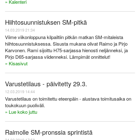
» Kalenteri
Hiihtosuunnistuksen SM-pitkä
14.03.2019 21:34
Viime viikonloppuna kilpailtiin pitkän matkan SM-mitaleista
hiihtosuunnistuksessa. Sisusta mukana olivat Raimo ja Pirjo
Karvonen. Rami sijoittu H75-sarjassa hienosti neljänneksi, ja
Pirjo D65-sarjassa viidenneksi. Lämpimät onnittelut!
» Kisasivut
Varustetilaus - päivitetty 29.3.
12.03.2019 14:44
Varustetilaus on toimitettu eteenpäin - alustava toimitusaika on
toukokuun puoliväli.
» Lue koko juttu
Raimolle SM-pronssia sprintistä
24.02.2019 17:58