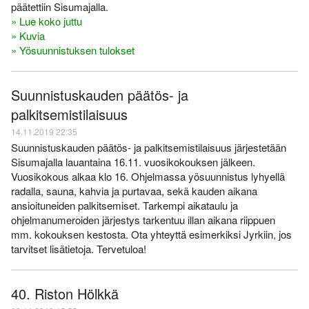
päätettiin Sisumajalla.
» Lue koko juttu
» Kuvia
» Yösuunnistuksen tulokset
Suunnistuskauden päätös- ja
palkitsemistilaisuus
14.11.2019 22:35
Suunnistuskauden päätös- ja palkitsemistilaisuus järjestetään
Sisumajalla lauantaina 16.11. vuosikokouksen jälkeen.
Vuosikokous alkaa klo 16. Ohjelmassa yösuunnistus lyhyellä
radalla, sauna, kahvia ja purtavaa, sekä kauden aikana
ansioituneiden palkitsemiset. Tarkempi aikataulu ja
ohjelmanumeroiden järjestys tarkentuu illan aikana riippuen
mm. kokouksen kestosta. Ota yhteyttä esimerkiksi Jyrkiin, jos
tarvitset lisätietoja. Tervetuloa!
40. Riston Hölkkä