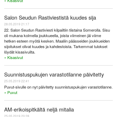
» Kisasivut
Salon Seudun Rastiviestistä kuudes sija
28.05.2019 21:17
22. Salon Seudun Rastiviesti kilpailtiin tiistaina Somerolla. Sisu
oli mukana kolmella joukkueella, joista viimeinen jäi viime
hetken esteen myötä kesken. Maaliin päässeiden joukkueiden
sijoitukset olivat kuudes ja kahdestoista. Tarkemmat tulokset
löydät kisasivuilta.
» Kisasivut
Suunnistuspukujen varastotilanne päivitetty
25.05.2019 22:41
Puvut-sivulle on nyt päivitetty suunnistuspukujen varastotilanne.
» Puvut
AM-erikoispitkältä neljä mitalia
25.05.2019 20:28