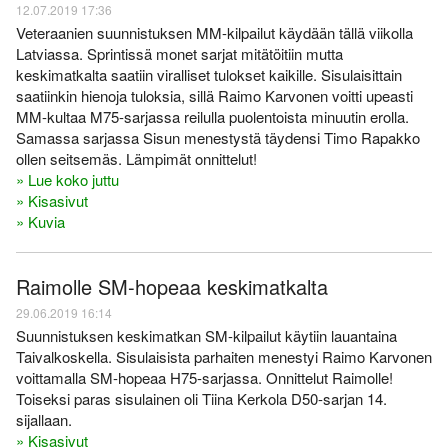
12.07.2019 17:36
Veteraanien suunnistuksen MM-kilpailut käydään tällä viikolla
Latviassa. Sprintissä monet sarjat mitätöitiin mutta
keskimatkalta saatiin viralliset tulokset kaikille. Sisulaisittain
saatiinkin hienoja tuloksia, sillä Raimo Karvonen voitti upeasti
MM-kultaa M75-sarjassa reilulla puolentoista minuutin erolla.
Samassa sarjassa Sisun menestystä täydensi Timo Rapakko
ollen seitsemäs. Lämpimät onnittelut!
» Lue koko juttu
» Kisasivut
» Kuvia
Raimolle SM-hopeaa keskimatkalta
29.06.2019 16:14
Suunnistuksen keskimatkan SM-kilpailut käytiin lauantaina
Taivalkoskella. Sisulaisista parhaiten menestyi Raimo Karvonen
voittamalla SM-hopeaa H75-sarjassa. Onnittelut Raimolle!
Toiseksi paras sisulainen oli Tiina Kerkola D50-sarjan 14.
sijallaan.
» Kisasivut