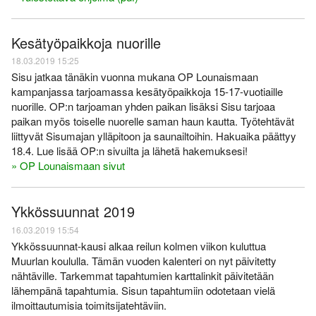
Kesätyöpaikkoja nuorille
18.03.2019 15:25
Sisu jatkaa tänäkin vuonna mukana OP Lounaismaan
kampanjassa tarjoamassa kesätyöpaikkoja 15-17-vuotiaille
nuorille. OP:n tarjoaman yhden paikan lisäksi Sisu tarjoaa
paikan myös toiselle nuorelle saman haun kautta. Työtehtävät
liittyvät Sisumajan ylläpitoon ja saunailtoihin. Hakuaika päättyy
18.4. Lue lisää OP:n sivuilta ja lähetä hakemuksesi!
» OP Lounaismaan sivut
Ykkössuunnat 2019
16.03.2019 15:54
Ykkössuunnat-kausi alkaa reilun kolmen viikon kuluttua
Muurlan koululla. Tämän vuoden kalenteri on nyt päivitetty
nähtäville. Tarkemmat tapahtumien karttalinkit päivitetään
lähempänä tapahtumia. Sisun tapahtumiin odotetaan vielä
ilmoittautumisia toimitsijatehtäviin.