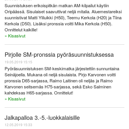
Suunnistuksen erikoispitkän matkan AM-kilpailut käytiin
Oripäässä. Sisulaiset saavuttivat neljä mitalia. Aluemestareiksi
suunnistivat Matti Yliluikki (H50), Teemu Kerkola (H20) ja Tiina
Kerkola (D50). Lisäksi pronssia voitti Mika Kerkola (H50).
Onnittelut kaikille!
» Kisasivut
Pirjolle SM-pronssia pyöräsuunnistuksessa
19.05.2019 15:15
Pyöräsuunnistuksen SM-keskimatka järjestettiin sunnuntaina
Seinäjoella. Mukana oli neljä sisulaista. Pirjo Karvonen voitti
pronssia D65-sarjassa, Raimo Laitinen oli neljäs ja Raimo
Karvonen seitsemäs H75-sarjassa, sekä Esko Salminen
kahdeksas H65-sarjassa. Onnittelut!
» Kisasivut
Jalkapalloa 3.-5.-luokkalaisille
12.05.2019 15:33