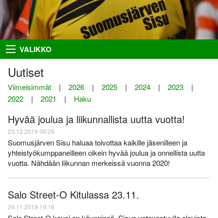
Takaisin
Takaisin
Takaisin
Takaisin
VALIKKO
Hiihto
Riston Hölkkä
Kuvat
Seuraesittely
Uutiset
Palloilu- ja yleisurheilu
Ykkössuunnat
Puvut
Organisaatio
Viimeisimmät
|
2026
|
2025
|
2024
|
2023
|
2022
|
2021
|
Haku
Sisumaja
AIEMMAT
SUUNNISTAJILLE
SEURAA MEITÄ
Hyvää joulua ja liikunnallista uutta vuotta!
Salon Seudun Rastiviesti 2023
Ilmoittautumisohjeet
Facebook
Suunnistus
23.12.2019 09:29
Karjalan Liiton
Irma
Flickr
Uutiset
Suomusjärven Sisu haluaa toivottaa kaikille jäsenilleen ja
suunnistusmestaruuskilpailut
28.8.2021
yhteistyökumppaneilleen oikein hyvää joulua ja onnellista uutta
Netti-ilmo
RSS
Kalenteri
vuotta. Nähdään liikunnan merkeissä vuonna 2020!
Varsinais-Suomen Rastipäivät
JÄSENTEN SIVUJA
8.–9.8.2020
Menneitä
Timo Rapakko
Salo Street-O Kitulassa 23.11.
Varsinais-Suomen AM-yö
7.9.2018
Intranet
24.11.2019 19:16
Salo Street-O kausi on käynnissä. Sisun vetovastuulla olevista