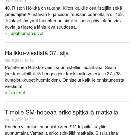
03.11.2019 15:55
40. Riston Hölkkä on takana. Kiitos kaikille osallistujille sekä
järjestäjille! Alustavan kirjanpidon mukaan osanottajia oli 138.
Tulokset löytyvät tapahtuman sivuilta, jonne päivitetään vielä
kuvia ja tilastoja lähitulevaisuudessa.
» Tapahtuman sivut
Halikko-viestistä 37. sija
26.10.2019 18:16
Perinteinen Halikko-viesti suunnistettiin lauantaina. Sisun
joukkue sijoittui 15-hengen joukkuekilpailussa sijalle 37. (38.
kuntojoukkueet huomioiden). Onnittelut kaikille onnistuneesta
viestistä!
» Tulokset
Timolle SM-hopeaa erikoispitkällä matkalla
20.10.2019 15:33
Kauden viimeiset suunnistuksen SM-kilpailut käytiin
sunnuntaina Vantaalla erikoispitkällä matkalla. Sisulaisista