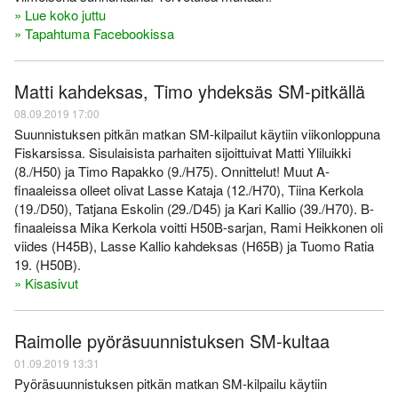
» Lue koko juttu
» Tapahtuma Facebookissa
Matti kahdeksas, Timo yhdeksäs SM-pitkällä
08.09.2019 17:00
Suunnistuksen pitkän matkan SM-kilpailut käytiin viikonloppuna
Fiskarsissa. Sisulaisista parhaiten sijoittuivat Matti Yliluikki
(8./H50) ja Timo Rapakko (9./H75). Onnittelut! Muut A-
finaaleissa olleet olivat Lasse Kataja (12./H70), Tiina Kerkola
(19./D50), Tatjana Eskolin (29./D45) ja Kari Kallio (39./H70). B-
finaaleissa Mika Kerkola voitti H50B-sarjan, Rami Heikkonen oli
viides (H45B), Lasse Kallio kahdeksas (H65B) ja Tuomo Ratia
19. (H50B).
» Kisasivut
Raimolle pyöräsuunnistuksen SM-kultaa
01.09.2019 13:31
Pyöräsuunnistuksen pitkän matkan SM-kilpailu käytiin