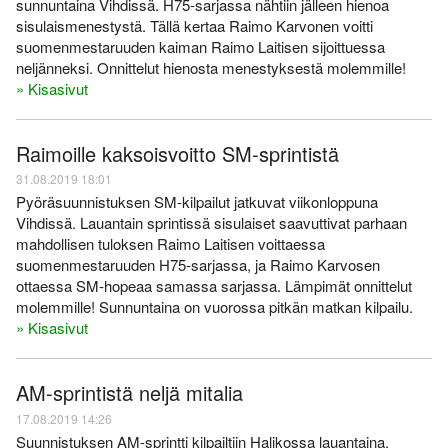
sunnuntaina Vihdissä. H75-sarjassa nähtiin jälleen hienoa
sisulaismenestystä. Tällä kertaa Raimo Karvonen voitti
suomenmestaruuden kaiman Raimo Laitisen sijoittuessa
neljänneksi. Onnittelut hienosta menestyksestä molemmille!
» Kisasivut
Raimoille kaksoisvoitto SM-sprintistä
31.08.2019 18:01
Pyöräsuunnistuksen SM-kilpailut jatkuvat viikonloppuna
Vihdissä. Lauantain sprintissä sisulaiset saavuttivat parhaan
mahdollisen tuloksen Raimo Laitisen voittaessa
suomenmestaruuden H75-sarjassa, ja Raimo Karvosen
ottaessa SM-hopeaa samassa sarjassa. Lämpimät onnittelut
molemmille! Sunnuntaina on vuorossa pitkän matkan kilpailu.
» Kisasivut
AM-sprintistä neljä mitalia
17.08.2019 14:26
Suunnistuksen AM-sprintti kilpailtiin Halikossa lauantaina.