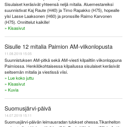
Sisulaiset keräsivät yhteensä neljä mitalia. Aluemestareiksi
suunnistivat Kaj Raute (H40) ja Timo Rapakko (H75), hopealle
ylsi Lasse Laaksonen (H60) ja pronssille Raimo Karvonen
(H75). Onnittelut kaikille!
» Kisasivut
Sisulle 12 mitalia Paimion AM-viikonlopusta
11.08.2019 15:05
Suunnistuksen AM-pitkä sekä AM-viesti kilpailtiin viikonloppuna
Paimiossa. Henkilökohtaisessa kilpailussa sisulaiset keräsivät
seitsemän mitalia ja viestissä viisi.
» Lue koko juttu
» Kisasivut
» Kuvia
Suomusjärvi-päivä
14.07.2019 15:11
Suomusjärvi-päivän leimausradan tulokset ohessa.Tikanheiton