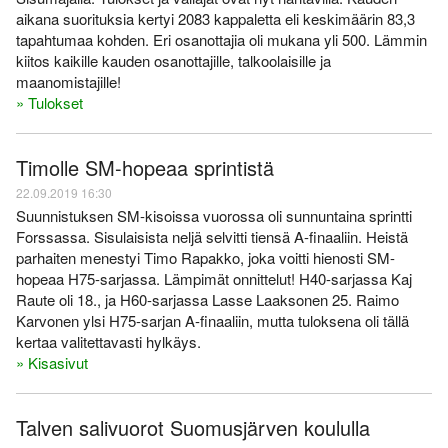
aikana suorituksia kertyi 2083 kappaletta eli keskimäärin 83,3
tapahtumaa kohden. Eri osanottajia oli mukana yli 500. Lämmin
kiitos kaikille kauden osanottajille, talkoolaisille ja
maanomistajille!
» Tulokset
Timolle SM-hopeaa sprintistä
22.09.2019 16:30
Suunnistuksen SM-kisoissa vuorossa oli sunnuntaina sprintti
Forssassa. Sisulaisista neljä selvitti tiensä A-finaaliin. Heistä
parhaiten menestyi Timo Rapakko, joka voitti hienosti SM-
hopeaa H75-sarjassa. Lämpimät onnittelut! H40-sarjassa Kaj
Raute oli 18., ja H60-sarjassa Lasse Laaksonen 25. Raimo
Karvonen ylsi H75-sarjan A-finaaliin, mutta tuloksena oli tällä
kertaa valitettavasti hylkäys.
» Kisasivut
Talven salivuorot Suomusjärven koululla