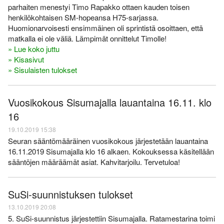
parhaiten menestyi Timo Rapakko ottaen kauden toisen
henkilökohtaisen SM-hopeansa H75-sarjassa.
Huomionarvoisesti ensimmäinen oli sprintistä osoittaen, että
matkalla ei ole väliä. Lämpimät onnittelut Timolle!
» Lue koko juttu
» Kisasivut
» Sisulaisten tulokset
Vuosikokous Sisumajalla lauantaina 16.11. klo
16
19.10.2019 15:38
Seuran sääntömääräinen vuosikokous järjestetään lauantaina
16.11.2019 Sisumajalla klo 16 alkaen. Kokouksessa käsitellään
sääntöjen määräämät asiat. Kahvitarjoilu. Tervetuloa!
SuSi-suunnistuksen tulokset
13.10.2019 20:08
5. SuSi-suunnistus järjestettiin Sisumajalla. Ratamestarina toimi