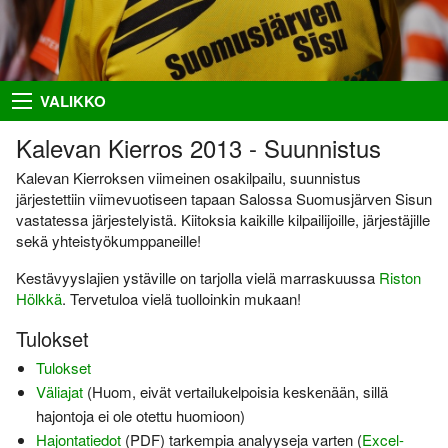
Takaisin
Takaisin
Takaisin
Takaisin
VALIKKO
Hiihto
Riston Hölkkä
Kuvat
Seuraesittely
Kalevan Kierros 2013 - Suunnistus
Palloilu- ja yleisurheilu
Ykkössuunnat
Puvut
Organisaatio
Kalevan Kierroksen viimeinen osakilpailu, suunnistus
järjestettiin viimevuotiseen tapaan Salossa Suomusjärven Sisun
Sisumaja
AIEMMAT
SUUNNISTAJILLE
SEURAA MEITÄ
vastatessa järjestelyistä. Kiitoksia kaikille kilpailijoille, järjestäjille
sekä yhteistyökumppaneille!
Salon Seudun Rastiviesti 2023
Ilmoittautumisohjeet
Facebook
Suunnistus
Kestävyyslajien ystäville on tarjolla vielä marraskuussa
Riston
Karjalan Liiton
Irma
Flickr
Uutiset
suunnistusmestaruuskilpailut
Hölkkä
. Tervetuloa vielä tuolloinkin mukaan!
28.8.2021
Netti-ilmo
RSS
Kalenteri
Tulokset
Varsinais-Suomen Rastipäivät
JÄSENTEN SIVUJA
8.–9.8.2020
Menneitä
Tulokset
Timo Rapakko
Väliajat
(Huom, eivät vertailukelpoisia keskenään, sillä
Varsinais-Suomen AM-yö
7.9.2018
hajontoja ei ole otettu huomioon)
Intranet
Hajontatiedot
(PDF) tarkempia analyyseja varten (
Excel-