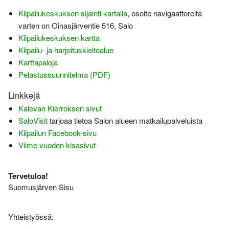
Kilpailukeskuksen sijainti kartalla
, osoite navigaattoreita
varten on Oinasjärventie 516, Salo
Kilpailukeskuksen kartta
Kilpailu- ja harjoituskieltoalue
Karttapaloja
Pelastussuunnitelma (PDF)
Linkkejä
Kalevan Kierroksen sivut
SaloVisit
tarjoaa tietoa Salon alueen matkailupalveluista
Kilpailun Facebook-sivu
Viime vuoden kisasivut
Tervetuloa!
Suomusjärven Sisu
Yhteistyössä: