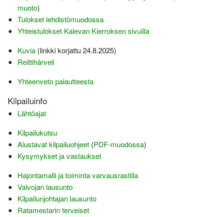
Varsinais-Suomen AM-
Ylläpito
muoto
)
keskimatka 3.6.2018
Tulokset lehdistömuodossa
Tulosarkisto
Yhteistulokset Kalevan Kierroksen sivuilla
Kuvia
(linkki korjattu 24.8.2025)
Reittihärveli
Yhteenveto palautteesta
Kilpailuinfo
Lähtöajat
Kilpailukutsu
Alustavat kilpailuohjeet
(
PDF-muodossa
)
Kysymykset ja vastaukset
Hajontamalli ja toiminta varvausrastilla
Valvojan lausunto
Kilpailunjohtajan lausunto
Ratamestarin terveiset