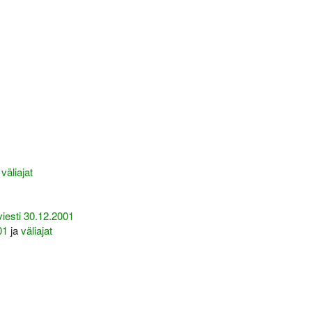
a
väliajat
iesti 30.12.2001
01
ja
väliajat