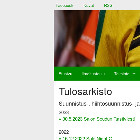
Facebook
Kuvat
RSS
Etusivu
Ilmoitustaulu
Toiminta
aulu
Tulosarkisto
Suunnistus-, hiihtosuunnistus- ja
at
2023
» 30.5.2023 Salon Seudun Rastiviesti
2022
» 16.12.2022 Salo Night-O