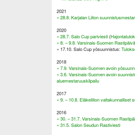
i
2021
» 28.8. Karjalan Liiton suunnistusmestar
2020
» 28.7. Salo Cup pariviesti
(
Hajontatulok
» 8. – 9.8. Varsinais-Suomen Rastipäivä
» 17.10. Salo Cup yösuunnistus:
Tuloks
2018
» 7.9. Varsinais-Suomen avoin yösuunn
» 3.6. Varsinais-Suomen avoin suunnis
aluemestaruuskilpailu
2017
» 9. – 10.8. Eläkeliiton valtakunnalliset
2016
» 30. – 31.7. Varsinais-Suomen Rastipä
» 31.5. Salon Seudun Rastiviesti