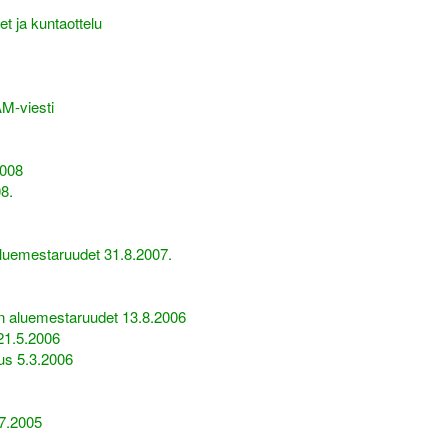
t ja kuntaottelu
AM-viesti
2008
8.
luemestaruudet 31.8.2007.
n aluemestaruudet 13.8.2006
21.5.2006
us 5.3.2006
.7.2005