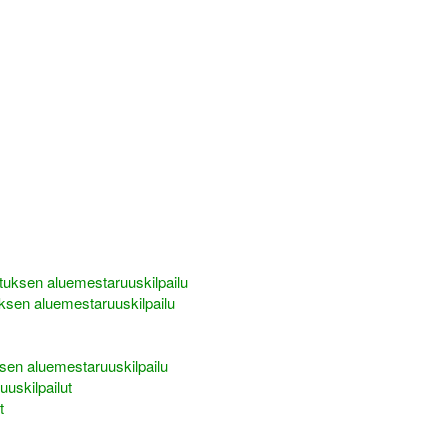
tuksen aluemestaruuskilpailu
ksen aluemestaruuskilpailu
sen aluemestaruuskilpailu
uuskilpailut
t